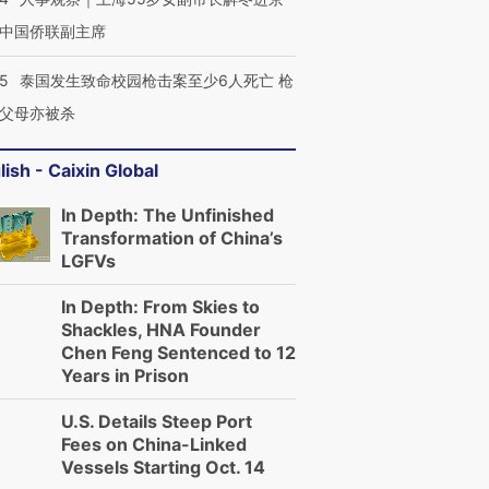
中国侨联副主席
45
泰国发生致命校园枪击案至少6人死亡 枪
父母亦被杀
lish - Caixin Global
In Depth: The Unfinished
Transformation of China’s
LGFVs
In Depth: From Skies to
Shackles, HNA Founder
Chen Feng Sentenced to 12
Years in Prison
U.S. Details Steep Port
Fees on China-Linked
Vessels Starting Oct. 14