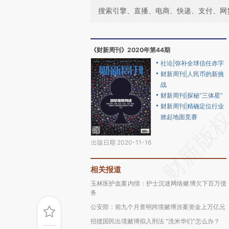
搜索引擎、直播、电商、快递、支付、网
《财新周刊》2020年第44期
社论|弥补全球信任赤字
财新周刊|人民币的新挑
战
财新周刊|探秘“三体星”
财新周刊|精确定位行业
掀起地面竞赛
出版日期 2020-11-16
相关报道
玉林医护血案内情：护士沉迷网络赌博欠下百万债
务
公安部：前九个月查明跨境赌博涉案资金上万亿元
招揽国民出境赌博拟入刑法 “洗米华们”怎么办？