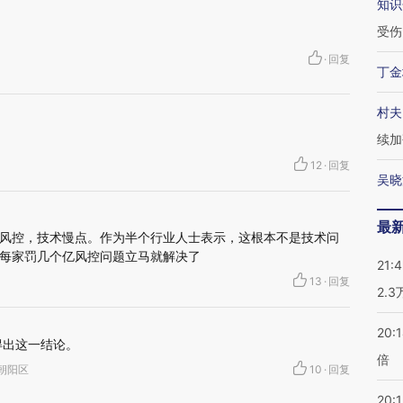
知识
受伤
·
回复
丁金
村夫
续加
12
·
回复
吴晓
最
风控，技术慢点。作为半个行业人士表示，这根本不是技术问
每家罚几个亿风控问题立马就解决了
21:
13
·
回复
2.
20:
得出这一结论。
倍
京市朝阳区
10
·
回复
20:1