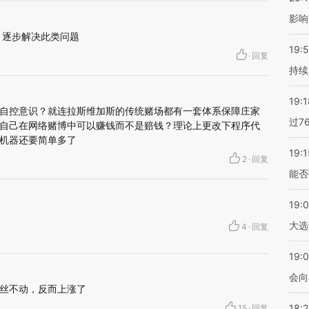
影响
，逐步解决此类问题
19:5
·
回复
持续
19:1
自控意识？就连拉斯维加斯的传统赌场都有一套体系保障庄家
过7
自己在网络赌博中可以赚钱而不是赔钱？理论上更改下程序代
机器还要简单多了
19:1
2
·
回复
能否
19:
大选
4
·
回复
19:0
会向
丝不动，反而上涨了
18:
15
·
回复