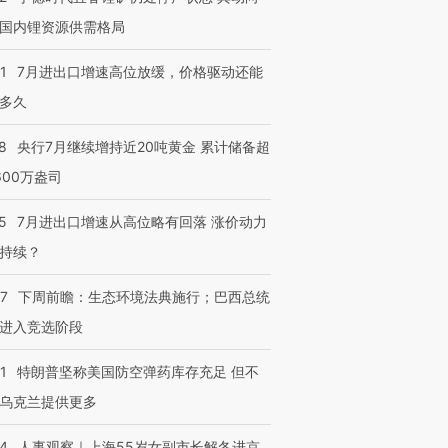
国内锂资源供需格局
1
7月进出口增速高位放缓，价格驱动还能
多久
8
央行7月继续增持近20吨黄金 累计储备超
600万盎司
5
7月进出口增速从高位略有回落 涨价动力
持续？
07
下周前瞻：生态环境法典施行；巴西总统
进入竞选阶段
1
特朗普坚称美国防空弹药库存充足 但不
乌克兰提供更多
24
人事观察｜上海55岁女副市长解冬进京