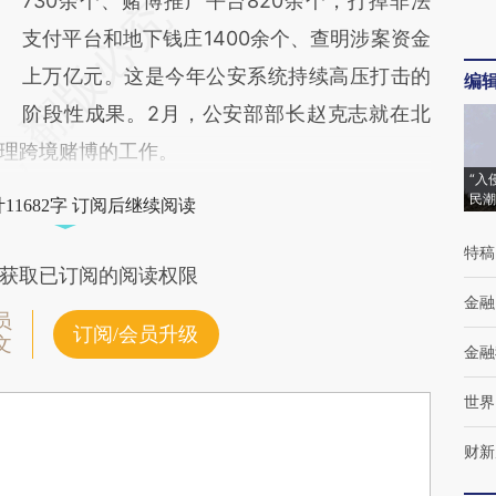
730余个、赌博推广平台820余个，打掉非法
支付平台和地下钱庄1400余个、查明涉案资金
上万亿元。这是今年公安系统持续高压打击的
编
阶段性成果。2月，公安部部长赵克志就在北
理跨境赌博的工作。
“入
民潮
11682字 订阅后继续阅读
特稿
获取已订阅的阅读权限
金融
员
订阅/会员升级
文
金融
世界
财新