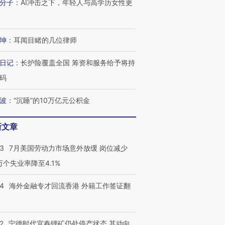
分子
：
AI冲击之下，年轻人与高学历女性更
坤
：
耳闻目睹的几位律师
日记
：
长护险覆盖全国 筹资和服务给予将持
码
波
：
“沉睡”的10万亿元公积金
新文章
43
7月美国劳动力市场意外放缓 岗位减少
3万个失业率降至4.1%
14
海外金融专才回流香港 外籍工作签证翻
2
宁德时代宜春锂矿仍处停产状态 其动向