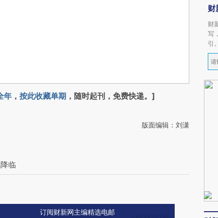
财
财
写
引
全年
，
按此收藏单期
，随时起刊，免费快递。]
版面编辑：刘潇
规降临
订阅财新网主编精选电邮