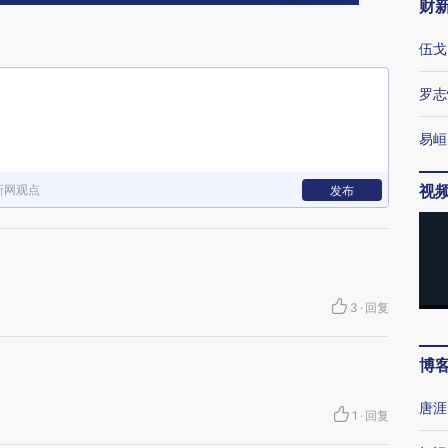
财
伍戈
罗志
易峘
视
新网观点
发布
3
·
回复
博
唐涯
1
·
回复