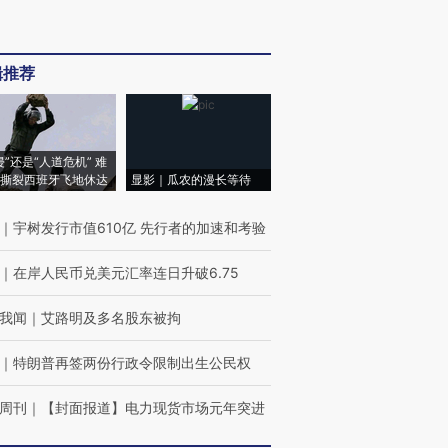
辑推荐
侵”还是“人道危机” 难
撕裂西班牙飞地休达
显影｜瓜农的漫长等待
｜
宇树发行市值610亿 先行者的加速和考验
｜
在岸人民币兑美元汇率连日升破6.75
我闻
｜
艾路明及多名股东被拘
｜
特朗普再签两份行政令限制出生公民权
周刊
｜
【封面报道】电力现货市场元年突进