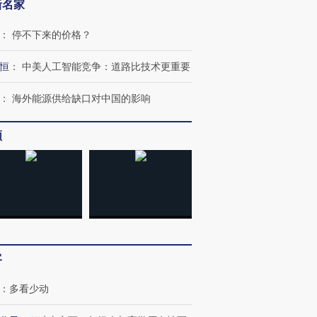
新名家
：
停不下来的价格？
恒
：
中美人工智能竞争：道路比技术更重要
：
海外能源供给缺口对中国的影响
频
客
：
多看少动