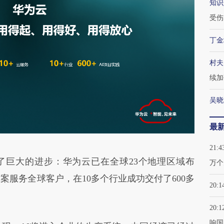
知识
受伤
丁金
村夫
续加
吴晓
最
21:4
巨大的进步：华为云已在全球23个地理区域布
万个
决方案服务全球客户，在10多个行业成功交付了600多
20:1
20:1
响国