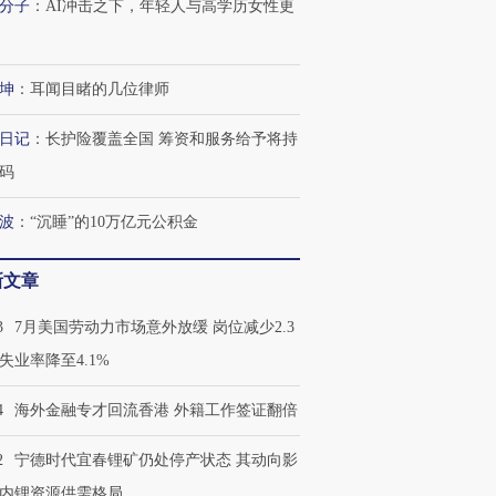
分子
：
AI冲击之下，年轻人与高学历女性更
坤
：
耳闻目睹的几位律师
日记
：
长护险覆盖全国 筹资和服务给予将持
码
波
：
“沉睡”的10万亿元公积金
新文章
3
7月美国劳动力市场意外放缓 岗位减少2.3
失业率降至4.1%
4
海外金融专才回流香港 外籍工作签证翻倍
2
宁德时代宜春锂矿仍处停产状态 其动向影
内锂资源供需格局