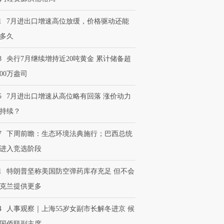
1
7月进出口增速高位放缓，价格驱动还能
多久
8
央行7月继续增持近20吨黄金 累计储备超
600万盎司
5
7月进出口增速从高位略有回落 涨价动力
持续？
7
下周前瞻：生态环境法典施行；巴西总统
进入竞选阶段
1
特朗普坚称美国防空弹药库存充足 但不会
克兰提供更多
4
人事观察｜上海55岁女副市长解冬进京 候
国侨联副主席