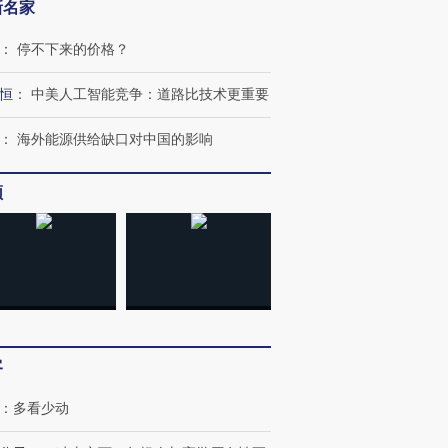
新名家
：
停不下来的价格？
恒
：
中美人工智能竞争：道路比技术更重要
：
海外能源供给缺口对中国的影响
频
客
：
多看少动