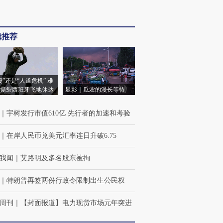
辑推荐
侵”还是“人道危机” 难
撕裂西班牙飞地休达
显影｜瓜农的漫长等待
｜
宇树发行市值610亿 先行者的加速和考验
｜
在岸人民币兑美元汇率连日升破6.75
我闻
｜
艾路明及多名股东被拘
｜
特朗普再签两份行政令限制出生公民权
周刊
｜
【封面报道】电力现货市场元年突进