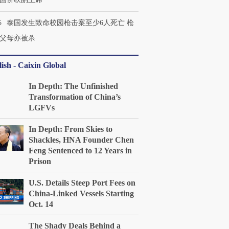
5
泰国发生致命校园枪击案至少6人死亡 枪
父母亦被杀
ish - Caixin Global
In Depth: The Unfinished
Transformation of China’s
LGFVs
In Depth: From Skies to
Shackles, HNA Founder Chen
Feng Sentenced to 12 Years in
Prison
U.S. Details Steep Port Fees on
China-Linked Vessels Starting
Oct. 14
The Shady Deals Behind a