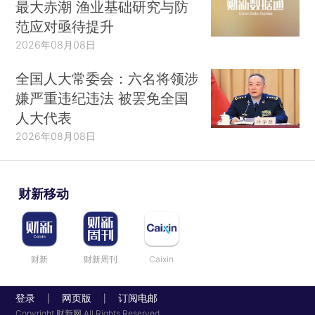
最大赤潮 渔业基础研究与防
范应对亟待提升
2026年08月08日
全国人大常委会：六名将领涉
嫌严重违纪违法 被罢免全国
人大代表
2026年08月08日
财新移动
财新
财新周刊
Caixin
登录
网页版
订阅电邮
|
|
Copyright 财新网 All Rights Reserved