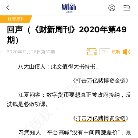
财新周刊
回声（《财新周刊》2020年第49
期）
2020年12月28日第50期
试听
T中
八大山债人：
此文值得大书特书。
《
打击万亿赌博资金链
》
江夏闷客：
数字货币要想真正被政府接纳，反
洗钱是必做功课。
《
打击万亿赌博资金链
》
习武知人：
平台高喊“没有中间商赚差价”，最