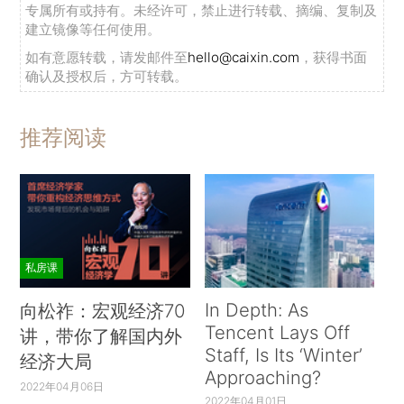
专属所有或持有。未经许可，禁止进行转载、摘编、复制及
建立镜像等任何使用。
如有意愿转载，请发邮件至
hello@caixin.com
，获得书面
确认及授权后，方可转载。
推荐阅读
私房课
In Depth: As
向松祚：宏观经济70
Tencent Lays Off
讲，带你了解国内外
Staff, Is Its ‘Winter’
经济大局
Approaching?
2022年04月06日
2022年04月01日