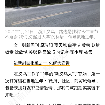
2021年1月21日，浙江义乌，路边悬挂着“今年春节
不返乡 我们‘义’起过大年”的标语，倡导就地过年。
文｜财新周刊 原瑞阳 贾天琼 白宇洁 黄荣 赵煊
钱童 沈欣悦 关聪 陈雪婉 见习记者 翟少辉 杨雪
最新封面报道之一|化解大迁徙
在义乌工作了21年的“新义乌人”丁杏娟，第一
次打算留在当地过年：“政府、社区、商贸城领导，
包括亲朋好友都盛情邀请，那我们就踏踏实实留下
来吧。”