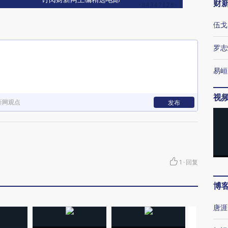
财
伍戈
罗志
易峘
视
新网观点
发布
1
·
回复
博
唐涯