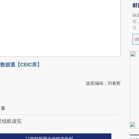
财
财
写
引
数据通【CEIC库】
版面编辑：刘春辉
故事
里续航虚实
订阅财新网主编精选电邮