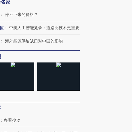
新名家
：
停不下来的价格？
恒
：
中美人工智能竞争：道路比技术更重要
：
海外能源供给缺口对中国的影响
频
客
：
多看少动