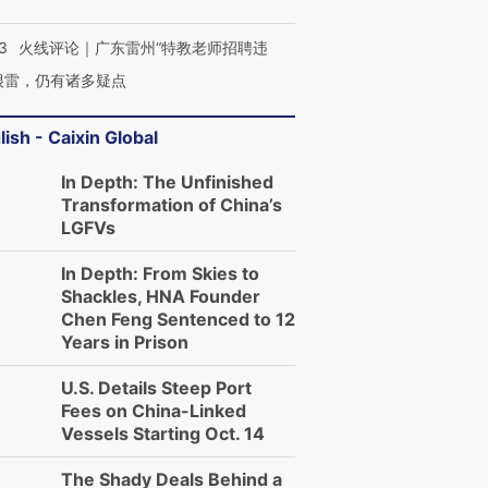
3
火线评论｜广东雷州“特教老师招聘违
很雷，仍有诸多疑点
lish - Caixin Global
In Depth: The Unfinished
Transformation of China’s
LGFVs
In Depth: From Skies to
Shackles, HNA Founder
Chen Feng Sentenced to 12
Years in Prison
U.S. Details Steep Port
Fees on China-Linked
Vessels Starting Oct. 14
The Shady Deals Behind a