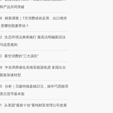
和产品共同突破
56
财新调查｜7月消费或有反弹、出口维持
 受哪些因素带动？
42
生态环境法典将施行 最高法明确新旧法
与追责规则
0
看空消费的“三大误区”
59
中东局势催化东南亚能源焦虑 多国出台
新政加速转型
05
分析｜贝森特操盘稳日元，操作巧思能否
美日货币基本面
1
从美国“最新十佳”看纯财富管理公司发展