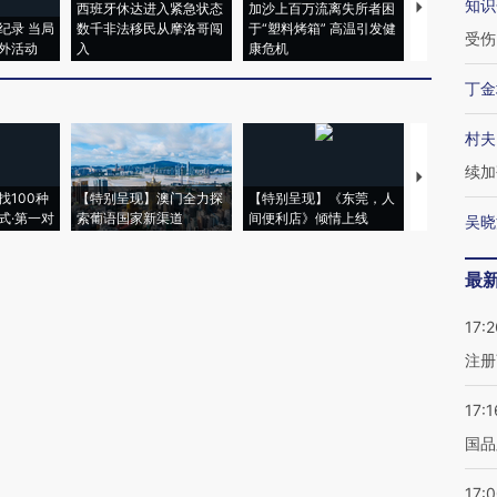
知识
西班牙休达进入紧急状态
加沙上百万流离失所者困
马航飞行员
纪录 当局
数千非法移民从摩洛哥闯
于“塑料烤箱” 高温引发健
粒摇头丸 尿
受伤
外活动
入
康危机
毒品
丁金
村夫
续加
【推广】走
找100种
【特别呈现】澳门全力探
【特别呈现】《东莞，人
会，让数智科
式·第一对
索葡语国家新渠道
间便利店》倾情上线
业
吴晓
最
17:2
注册
17:1
国品
17: