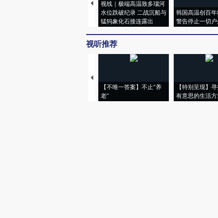
视线｜极端高温致多瑙河
水位跌破纪录 二战沉船与
韩国高温创百年
猛犸象化石接连露出
警告停止一切户
视听推荐
【不唯一答案】不止“养
【特别呈现】寻
老”
有意思的生活方