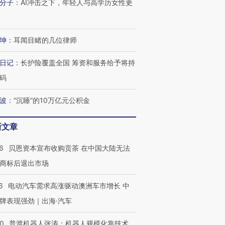
分子
：
AI冲击之下，年轻人与高学历女性更
跨国走私7万
视线｜HYROX的吸金
视线｜被
检体内含3种
术：是什么让中产们甘
泽连斯基密集出访美英 索
度Z世代
心“花钱找虐”？
要防空导弹“救急”
育部长拱
坤
：
耳闻目睹的几位律师
日记
：
长护险覆盖全国 筹资和服务给予将持
码
进第四届链博
【商旅对话】华住集团
技“链”接产
【特别呈现】寻找100种
CFO：不靠规模取胜，华
【特别呈
有意思的生活方式·第三对
住三大增长引擎是什么？
有意思的
波
：
“沉睡”的10万亿元公积金
新文章
6
贝恩资本宣布收购贡茶 在中国大陆无法
商标后退出市场
6
电动汽车需求高涨驱动澳洲车市增长 中
牌表现强劲｜出海·汽车
00
普渡机器人张涛：机器人规模化靠技术、