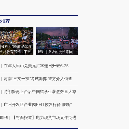
辑推荐
|被称为“蟑螂”的印度
代 将教育部长拱下台
显影｜瓜农的漫长等待
｜
在岸人民币兑美元汇率连日升破6.75
｜
河南“三支一扶”考试舞弊 警方介入侦查
｜
特朗普再上台后中国留学生获签数量大减
｜
广州开发区产业园REIT较发行价“腰斩”
周刊
｜
【封面报道】电力现货市场元年突进