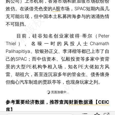
购公司）上市机制，香港市场和新加坡市场欲纷纷
效仿。在谈借壳色变的
A股
市场，SPAC短期内虽几
无可能出现，但中国本土私募跨海参与的汹涌热情
不可阻挡。
目前，硅谷知名创业家彼得·蒂尔（Peter
Thiel）、名噪一时的风投人士Chamath
Palihapitiya、软银孙正义、李泽楷等都已上市了自
己的SPAC；而中信资本、弘毅投资等多家中资背
景的大型PE机构争相入场，知名PE大佬如方风
雷、胡祖六，甚至连沉寂多年的管金生、债务缠身
但痴心汽车制造的贾跃亭等，也现身玩家之列。
本文共计0字 订阅后继续阅读
登录
后获取已订阅的阅读权限