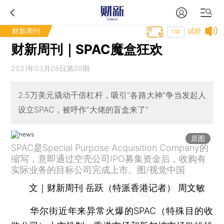
财新周刊
试听
T中
财新周刊｜SPAC魔盒狂欢
2021年03月08日第09期
2.5万美元撬动千倍杠杆，吸引“各路大神”争当发起人
设立SPAC，被呼作“大佬的盲盒来了”
原图
SPAC是Special Purpose Acquisition Company的
缩写，意即通过空壳公司IPO募集资金后，收购有
实际业务的目标公司完成上市。图/视觉中国
文｜财新周刊 岳跃（特派香港记者） 周文敏
华尔街近年来异常火爆的SPAC（特殊目的收