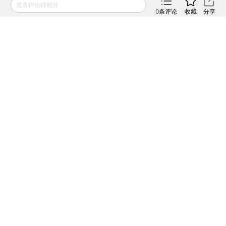
财新通会员
发表评论得积分
订阅/会员升级
可畅读全文
0
条评论
收藏
分享
参考重要经济数据，推荐查阅
财新数据通【CEIC
库】
版面编辑：吴秋晗
相关阅读
香港多部门研究SPAC 本地富
豪跃跃欲试