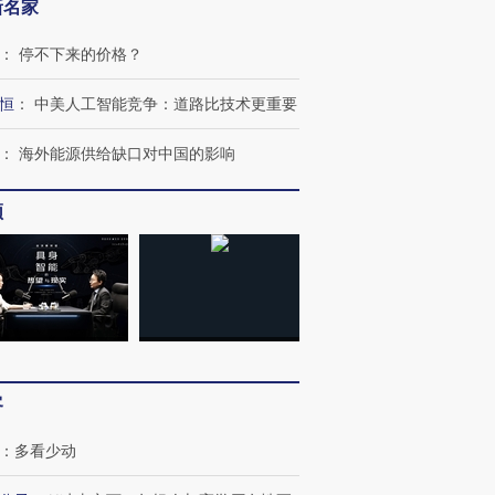
新名家
：
停不下来的价格？
恒
：
中美人工智能竞争：道路比技术更重要
：
海外能源供给缺口对中国的影响
频
客
：
多看少动