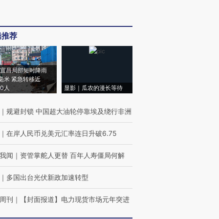
辑推荐
宜昌局部短时降雨
8毫米 紧急转移近
00人
显影｜瓜农的漫长等待
｜
规避封锁 中国超大油轮停靠埃及绕行非洲
｜
在岸人民币兑美元汇率连日升破6.75
我闻
｜
资管掌舵人更替 百年人寿僵局何解
｜
多国出台光伏新政加速转型
周刊
｜
【封面报道】电力现货市场元年突进