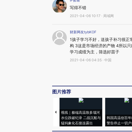
IF俊瑜
写得不错
2021-04-06 10:17 · 局域网
财新网友tybKOF
1孩子学习不好，送孩子补习很正
构 3这是市场经济的产物 4所以
学习成绩为主，筛选好苗子
2021-04-06 04:35 · 中国
图片推荐
视线｜极端高温致多瑙河
水位跌破纪录 二战沉船与
韩国高温创百年
猛犸象化石接连露出
警告停止一切户