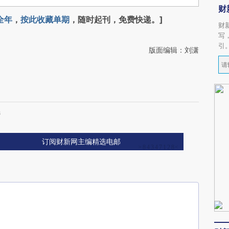
财
全年
，
按此收藏单期
，随时起刊，免费快递。]
财
写
引
版面编辑：刘潇
选
订阅财新网主编精选电邮