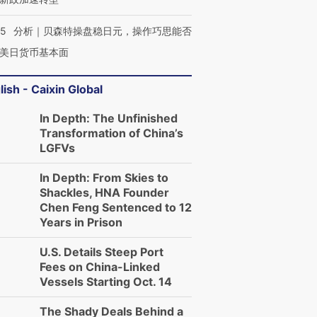
05
分析｜贝森特操盘稳日元，操作巧思能否
美日货币基本面
lish - Caixin Global
In Depth: The Unfinished
Transformation of China’s
LGFVs
In Depth: From Skies to
Shackles, HNA Founder
Chen Feng Sentenced to 12
Years in Prison
U.S. Details Steep Port
Fees on China-Linked
OX的吸金
马航飞行员跨国走私7万
视线｜被称为“蟑螂”的印
Vessels Starting Oct. 14
让中产们甘
粒摇头丸 尿检体内含3种
度Z世代 用街头抗争将教
秘鲁纳斯
”？
毒品
育部长拱下台
13人遇难
The Shady Deals Behind a