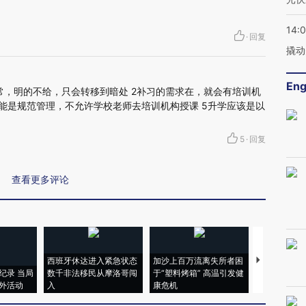
14:
·
回复
撬动
Eng
常，明的不给，只会转移到暗处 2补习的需求在，就会有培训机
只能是规范管理，不允许学校老师去培训机构授课 5升学应该是以
5
·
回复
查看更多评论
西班牙休达进入紧急状态
加沙上百万流离失所者困
视线｜HYR
纪录 当局
数千非法移民从摩洛哥闯
于“塑料烤箱” 高温引发健
术：是什么
外活动
入
康危机
心“花钱找虐