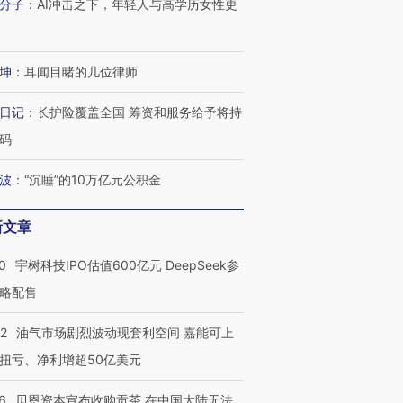
分子
：
AI冲击之下，年轻人与高学历女性更
坤
：
耳闻目睹的几位律师
日记
：
长护险覆盖全国 筹资和服务给予将持
码
波
：
“沉睡”的10万亿元公积金
新文章
0
宇树科技IPO估值600亿元 DeepSeek参
略配售
22
油气市场剧烈波动现套利空间 嘉能可上
扭亏、净利增超50亿美元
6
贝恩资本宣布收购贡茶 在中国大陆无法