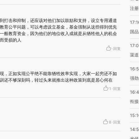
注册
到打击和抑制，还应该对他们加以鼓励和支持，设立专用通道
17:1
教育公平问题，可以考虑设立基金，基金强制从这些得到优先
国品
一般教育资金，因为他们的地位收入成就是从牺牲他人的机会
而受损的人
17:
·
回复
渠道
16:
现，正如实现公平绝不能靠牺牲效率实现，大家一起穷还不如
强劲
训还不够深刻吗，转过头来就推出这种政策到底是居心何在
1
·
回复
16:
衔接
15:1
8
·
回复
14:
光伏