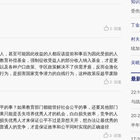
知识
受伤
丁金
2
·
回复
村夫
续加
人，甚至可能因此收益的人都应该提前和事后为因此受损的人
教育补偿基金，强制征收受益人的部分收入纳入基金，才是更
吴晓
以及各种户口政策、学区政策解决不了供需矛盾，反而会激化
行为，是损害国家竞争潜力的自残行为，这种政策应趁早废除
最
2
·
回复
22:1
与战
平的事？如果教育部门都能管好社会公平的事，还要其他部门
果只能是丢失培养优秀人才的机会，白白损失效率，竞争的人
20:
损失优秀人才来保证公平不过是异想天开，想办法让最优秀的
半年
普通人的竞争，才是保证效率和公平同时实现的正确途径
3
·
回复
17:2