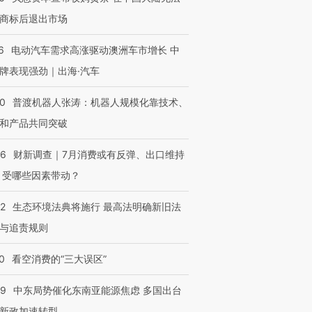
商标后退出市场
6
电动汽车需求高涨驱动澳洲车市增长 中
牌表现强劲｜出海·汽车
00
普渡机器人张涛：机器人规模化靠技术、
和产品共同突破
56
财新调查｜7月消费或有反弹、出口维持
 受哪些因素带动？
42
生态环境法典将施行 最高法明确新旧法
与追责规则
0
看空消费的“三大误区”
59
中东局势催化东南亚能源焦虑 多国出台
新政加速转型