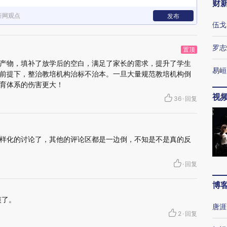
财
新网观点
发布
伍戈
罗志
置顶
产物，填补了放学后的空白，满足了家长的需求，提升了学生
易峘
前提下，整治教培机构治标不治本。一旦大量规范教培机构倒
育体系的伤害更大！
视
36
·
回复
样化的讨论了，其他的评论区都是一边倒，不知是不是真的反
·
回复
博
爽了。
唐涯
2
·
回复