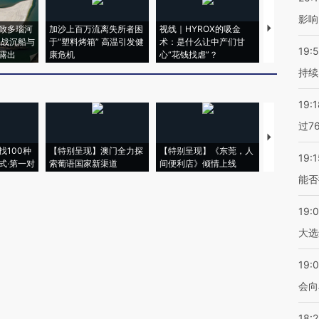
影响
致多瑙河
加沙上百万流离失所者困
视线｜HYROX的吸金
马航飞行员
二战沉船与
于“塑料烤箱” 高温引发健
术：是什么让中产们甘
粒摇头丸 尿
19:5
露出
康危机
心“花钱找虐”？
毒品
持续
19:1
过7
【推广】走
找100种
【特别呈现】澳门全力探
【特别呈现】《东莞，人
会，让数智科
19:1
式·第一对
索葡语国家新渠道
间便利店》倾情上线
业
能否
19:
大选
19:0
会向
18: