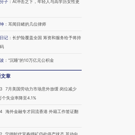
分子
：
AI冲击之下，年轻人与高学历女性更
坤
：
耳闻目睹的几位律师
日记
：
长护险覆盖全国 筹资和服务给予将持
码
波
：
“沉睡”的10万亿元公积金
新文章
43
7月美国劳动力市场意外放缓 岗位减少
3万个失业率降至4.1%
14
海外金融专才回流香港 外籍工作签证翻
2
宁德时代宜春锂矿仍处停产状态 其动向