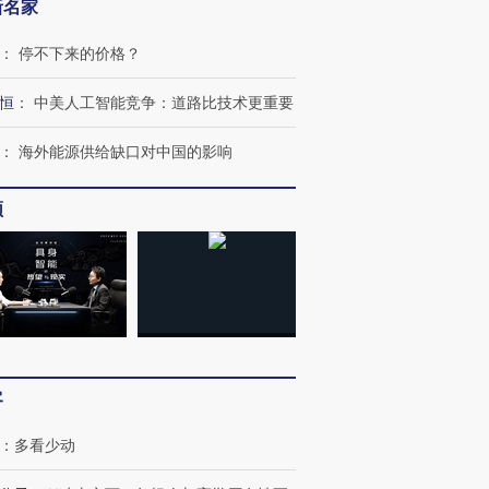
新名家
：
停不下来的价格？
恒
：
中美人工智能竞争：道路比技术更重要
：
海外能源供给缺口对中国的影响
频
客
：
多看少动