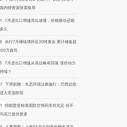
国内锂资源供需格局
跨国走私7万
视线｜被称为“蟑螂”的印
视线｜“入侵”还是“人道危
检体内含3种
度Z世代 用街头抗争将教
机”？难民潮撕裂西班牙
秘鲁纳斯
1
7月进出口增速高位放缓，价格驱动还能
育部长拱下台
飞地休达
13人遇难
多久
8
央行7月继续增持近20吨黄金 累计储备超
600万盎司
进第四届链博
【商旅对话】华住集团
技“链”接产
【特别呈现】寻找100种
CFO：不靠规模取胜，华
【特别呈
5
7月进出口增速从高位略有回落 涨价动力
有意思的生活方式·第三对
住三大增长引擎是什么？
有意思的
持续？
07
下周前瞻：生态环境法典施行；巴西总统
进入竞选阶段
1
特朗普坚称美国防空弹药库存充足 但不
乌克兰提供更多
24
人事观察｜上海55岁女副市长解冬进京