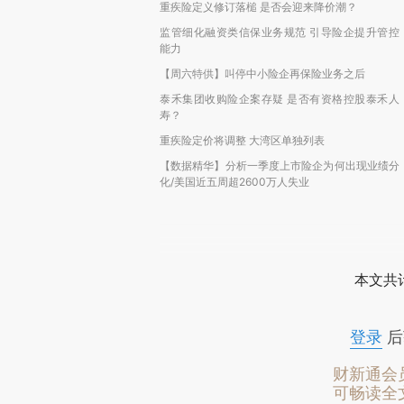
重疾险定义修订落槌 是否会迎来降价潮？
监管细化融资类信保业务规范 引导险企提升管控
能力
【周六特供】叫停中小险企再保险业务之后
泰禾集团收购险企案存疑 是否有资格控股泰禾人
寿？
重疾险定价将调整 大湾区单独列表
【数据精华】分析一季度上市险企为何出现业绩分
化/美国近五周超2600万人失业
本文共计
登录
后
财新通会
可畅读全