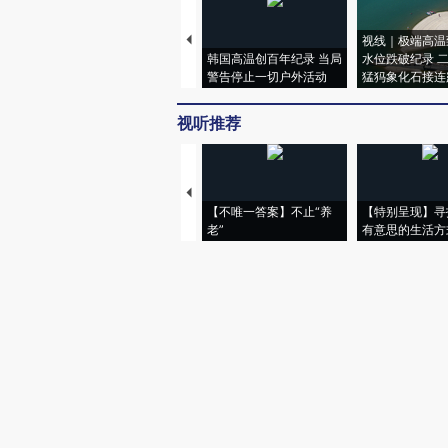
视线｜极端高温
韩国高温创百年纪录 当局
水位跌破纪录 
警告停止一切户外活动
猛犸象化石接连
视听推荐
【不唯一答案】不止“养
【特别呈现】寻
老”
有意思的生活方