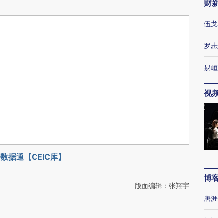
财
伍戈
罗志
易峘
视
数据通【CEIC库】
博
版面编辑：张翔宇
唐涯