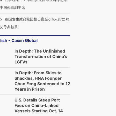
中国侨联副主席
45
泰国发生致命校园枪击案至少6人死亡 枪
父母亦被杀
lish - Caixin Global
In Depth: The Unfinished
Transformation of China’s
LGFVs
In Depth: From Skies to
Shackles, HNA Founder
Chen Feng Sentenced to 12
Years in Prison
U.S. Details Steep Port
Fees on China-Linked
Vessels Starting Oct. 14