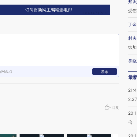
知识
订阅财新网主编精选电邮
受伤
丁金
村夫
续加
吴晓
新网观点
发布
最
21:
2.
·
回复
20:
倍
20:1