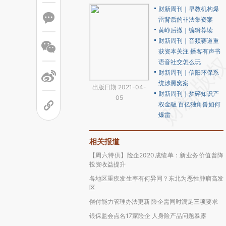
财新周刊｜早教机构爆
雷背后的非法集资案
黄峥后撤｜编辑荐读
财新周刊｜音频赛道重
获资本关注 播客有声书
语音社交怎么玩
财新周刊｜信阳环保系
统涉黑窝案
出版日期 2021-04-
财新周刊｜梦碎知识产
05
权金融 百亿独角兽如何
爆雷
相关报道
【周六特供】险企2020成绩单：新业务价值普降
投资收益提升
各地区重疾发生率有何异同？东北为恶性肿瘤高发
区
偿付能力管理办法更新 险企需同时满足三项要求
银保监会点名17家险企 人身险产品问题暴露