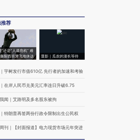
辑推荐
侵”还是“人道危机” 难
撕裂西班牙飞地休达
显影｜瓜农的漫长等待
｜
宇树发行市值610亿 先行者的加速和考验
｜
在岸人民币兑美元汇率连日升破6.75
我闻
｜
艾路明及多名股东被拘
｜
特朗普再签两份行政令限制出生公民权
周刊
｜
【封面报道】电力现货市场元年突进