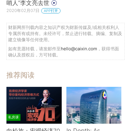
哨人”李文亮去世
2020年02月07日
APP打开
财新网所刊载内容之知识产权为财新传媒及/或相关权利人
专属所有或持有。未经许可，禁止进行转载、摘编、复制及
建立镜像等任何使用。
如有意愿转载，请发邮件至
hello@caixin.com
，获得书面
确认及授权后，方可转载。
推荐阅读
私房课
In Depth: As
向松祚：宏观经济70