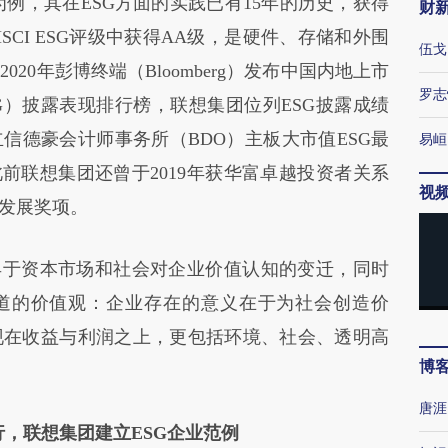
例，其在ESG方面的实践已有15年的历史，获得
财
SCI ESG评级中获得AA级，是硬件、存储和外围
伍戈
20年彭博终端（Bloomberg）发布中国内地上市
罗志
G）披露表现排行榜，联想集团位列ESG披露成绩
立信德豪会计师事务所（BDO）主板大市值ESG最
易峘
前联想集团还曾于2019年获华富卓越投资者关系
视
持续发展奖项。
于资本市场和社会对企业价值认知的变迁，同时
之道的价值观：企业存在的意义在于为社会创造价
现在收益与利润之上，更包括环境、社会、透明高
博
唐涯
，联想集团建立ESG企业范例