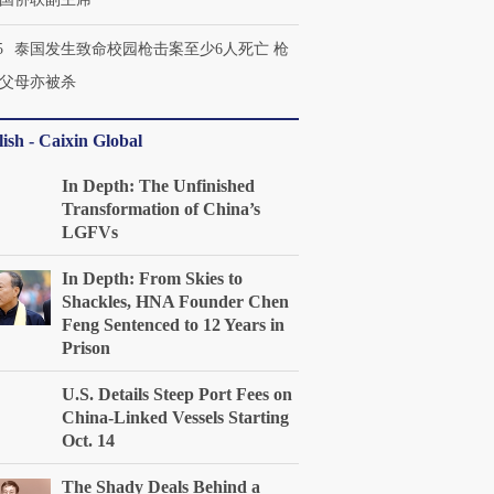
5
泰国发生致命校园枪击案至少6人死亡 枪
父母亦被杀
ish - Caixin Global
In Depth: The Unfinished
Transformation of China’s
LGFVs
In Depth: From Skies to
Shackles, HNA Founder Chen
Feng Sentenced to 12 Years in
Prison
U.S. Details Steep Port Fees on
China-Linked Vessels Starting
Oct. 14
The Shady Deals Behind a