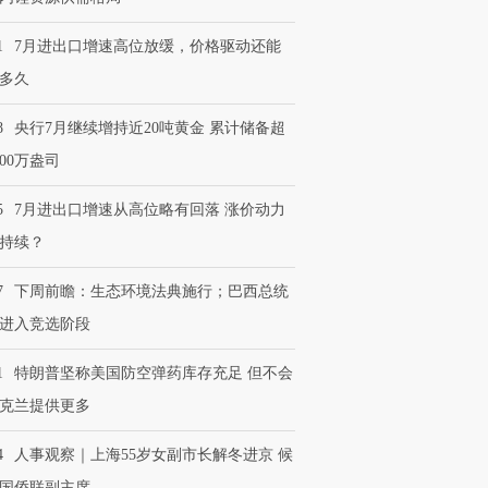
1
7月进出口增速高位放缓，价格驱动还能
多久
8
央行7月继续增持近20吨黄金 累计储备超
600万盎司
5
7月进出口增速从高位略有回落 涨价动力
持续？
7
下周前瞻：生态环境法典施行；巴西总统
进入竞选阶段
1
特朗普坚称美国防空弹药库存充足 但不会
克兰提供更多
4
人事观察｜上海55岁女副市长解冬进京 候
国侨联副主席