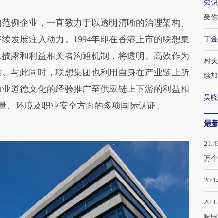
知识
受伤
范例企业，一直致力于以透明清晰的治理架构、
续发展注入动力。1994年即在香港上市的联想集
丁金
息披露和利益相关者沟通机制，将透明、高效作为
村夫
准。与此同时，联想集团也利用自身在产业链上所
续加
商业道德文化的经验推广至供应链上下游的利益相
吴晓
质量、环境及职业安全方面的多项国际认证。
最
21:4
万个
20:1
20:1
响国