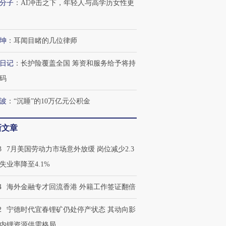
分子
：
AI冲击之下，年轻人与高学历女性更
坤
：
耳闻目睹的几位律师
日记
：
长护险覆盖全国 筹资和服务给予将持
码
波
：
“沉睡”的10万亿元公积金
新文章
3
7月美国劳动力市场意外放缓 岗位减少2.3
失业率降至4.1%
4
海外金融专才回流香港 外籍工作签证翻倍
2
宁德时代宜春锂矿仍处停产状态 其动向影
内锂资源供需格局