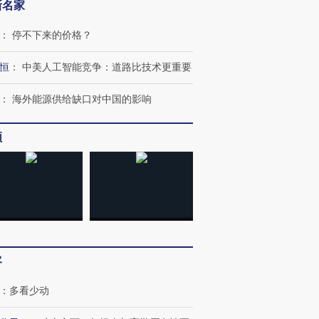
新名家
：
停不下来的价格？
恒
：
中美人工智能竞争：道路比技术更重要
：
海外能源供给缺口对中国的影响
频
客
：
多看少动