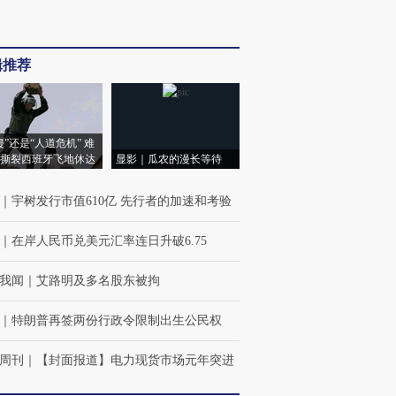
辑推荐
侵”还是“人道危机” 难
撕裂西班牙飞地休达
显影｜瓜农的漫长等待
｜
宇树发行市值610亿 先行者的加速和考验
｜
在岸人民币兑美元汇率连日升破6.75
我闻
｜
艾路明及多名股东被拘
｜
特朗普再签两份行政令限制出生公民权
周刊
｜
【封面报道】电力现货市场元年突进