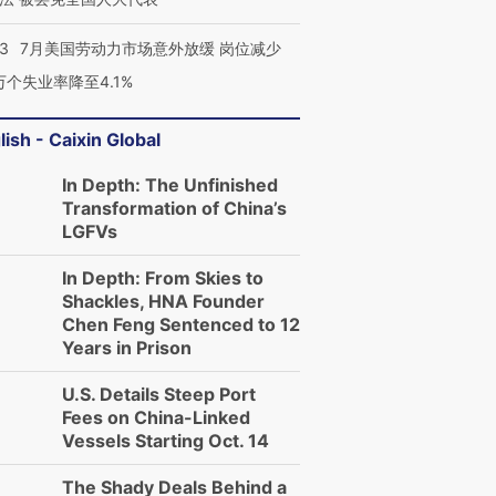
43
7月美国劳动力市场意外放缓 岗位减少
3万个失业率降至4.1%
lish - Caixin Global
In Depth: The Unfinished
Transformation of China’s
LGFVs
In Depth: From Skies to
Shackles, HNA Founder
Chen Feng Sentenced to 12
Years in Prison
U.S. Details Steep Port
Fees on China-Linked
Vessels Starting Oct. 14
The Shady Deals Behind a