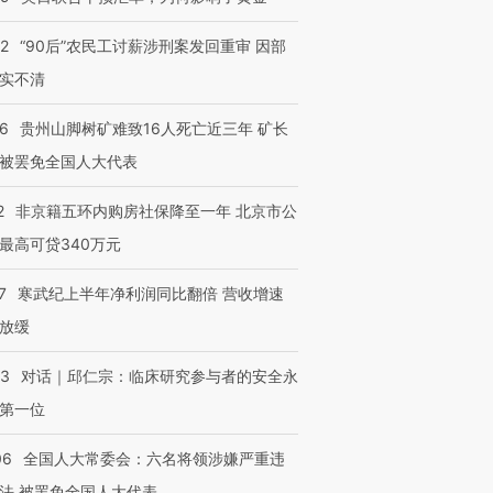
32
“90后”农民工讨薪涉刑案发回重审 因部
实不清
36
贵州山脚树矿难致16人死亡近三年 矿长
被罢免全国人大代表
2
非京籍五环内购房社保降至一年 北京市公
最高可贷340万元
7
寒武纪上半年净利润同比翻倍 营收增速
放缓
53
对话｜邱仁宗：临床研究参与者的安全永
第一位
06
全国人大常委会：六名将领涉嫌严重违
法 被罢免全国人大代表