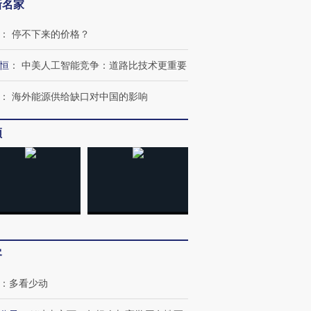
新名家
：
停不下来的价格？
恒
：
中美人工智能竞争：道路比技术更重要
：
海外能源供给缺口对中国的影响
频
客
：
多看少动