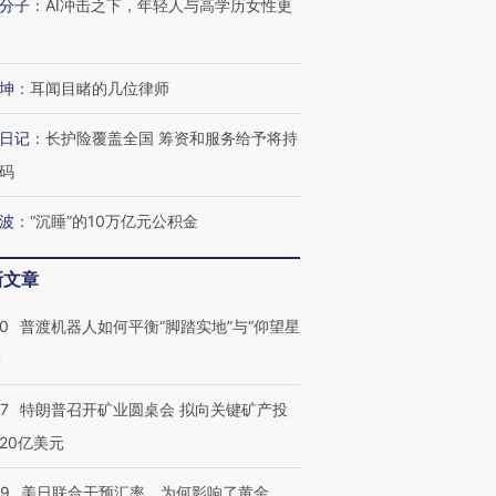
分子
：
AI冲击之下，年轻人与高学历女性更
跨国走私7万
视线｜被称为“蟑螂”的印
视线｜“入侵”还是“人道危
检体内含3种
度Z世代 用街头抗争将教
机”？难民潮撕裂西班牙
秘鲁纳斯
育部长拱下台
飞地休达
13人遇难
坤
：
耳闻目睹的几位律师
日记
：
长护险覆盖全国 筹资和服务给予将持
码
进第四届链博
【商旅对话】华住集团
技“链”接产
【特别呈现】寻找100种
CFO：不靠规模取胜，华
【特别呈
波
：
“沉睡”的10万亿元公积金
有意思的生活方式·第三对
住三大增长引擎是什么？
有意思的
新文章
00
普渡机器人如何平衡“脚踏实地”与“仰望星
？
57
特朗普召开矿业圆桌会 拟向关键矿产投
20亿美元
09
美日联合干预汇率，为何影响了黄金