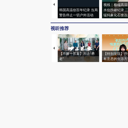
视线｜极端高温
韩国高温创百年纪录 当局
水位跌破纪录 
警告停止一切户外活动
猛犸象化石接连
视听推荐
【不唯一答案】不止“养
【特别呈现】寻
老”
有意思的生活方