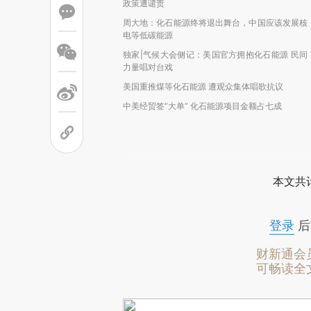
政策遭谴责
周大地：化石能源终将退出舞台，中国应该发展核
电等低碳能源
独家|气候大会侧记：美国官方拥抱化石能源 民间
力量唱对台戏
美国重推煤等化石能源 遭观众集体唱歌抗议
中美经贸签“大单” 化石能源项目金额占七成
本文共计
登录
后
财新通会
可畅读全