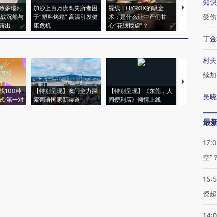
知识
致多瑙河
加沙上百万流离失所者困
视线｜HYROX的吸金
马航飞行员
受伤
二战沉船与
于“塑料烤箱” 高温引发健
术：是什么让中产们甘
粒摇头丸 尿
露出
康危机
心“花钱找虐”？
毒品
丁金
村夫
续加
【推广】走
找100种
【特别呈现】澳门全力探
【特别呈现】《东莞，人
会，让数智科
吴晓
式·第一对
索葡语国家新渠道
间便利店》倾情上线
业
最
17:
空”
15:
资超
14: