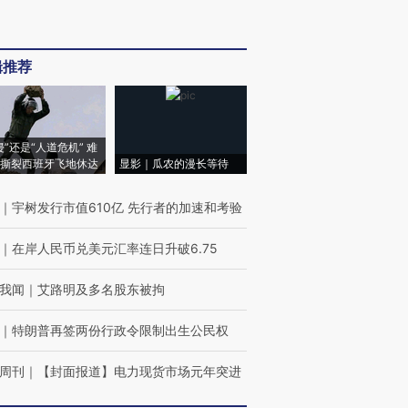
辑推荐
侵”还是“人道危机” 难
撕裂西班牙飞地休达
显影｜瓜农的漫长等待
｜
宇树发行市值610亿 先行者的加速和考验
｜
在岸人民币兑美元汇率连日升破6.75
我闻
｜
艾路明及多名股东被拘
｜
特朗普再签两份行政令限制出生公民权
周刊
｜
【封面报道】电力现货市场元年突进