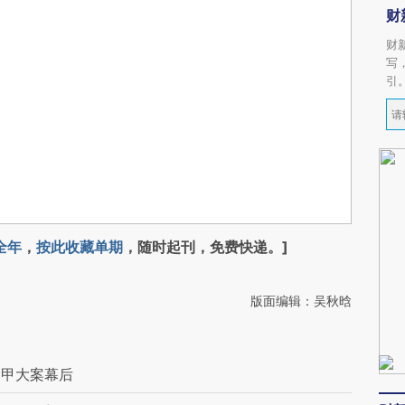
财
财
写
引
全年
，
按此收藏单期
，随时起刊，免费快递。]
版面编辑：吴秋晗
山甲大案幕后