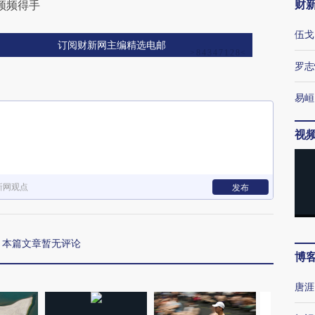
财
频频得手
伍戈
订阅财新网主编精选电邮
罗志
易峘
视
新网观点
发布
本篇文章暂无评论
博
唐涯