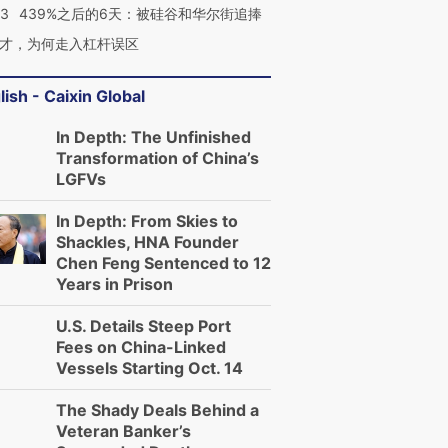
53
439%之后的6天：被硅谷和华尔街追捧
才，为何走入杠杆误区
lish - Caixin Global
In Depth: The Unfinished
Transformation of China’s
LGFVs
In Depth: From Skies to
Shackles, HNA Founder
Chen Feng Sentenced to 12
Years in Prison
U.S. Details Steep Port
Fees on China-Linked
Vessels Starting Oct. 14
The Shady Deals Behind a
Veteran Banker’s