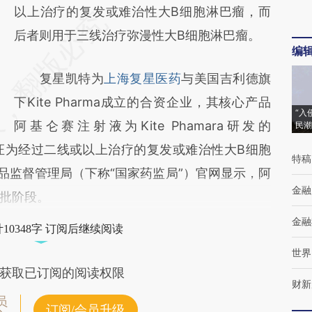
以上治疗的复发或难治性大B细胞淋巴瘤，而
后者则用于三线治疗弥漫性大B细胞淋巴瘤。
编
复星凯特为
上海复星医药
与美国吉利德旗
下Kite Pharma成立的合资企业，其核心产品
“入
阿基仑赛注射液为Kite Phamara研发的
民潮
适应证为经过二线或以上治疗的复发或难治性大B细胞
特稿
家药品监督管理局（下称“国家药监局”）官网显示，阿
金融
批阶段。
金融
10348字 订阅后继续阅读
世界
获取已订阅的阅读权限
财新
员
订阅/会员升级