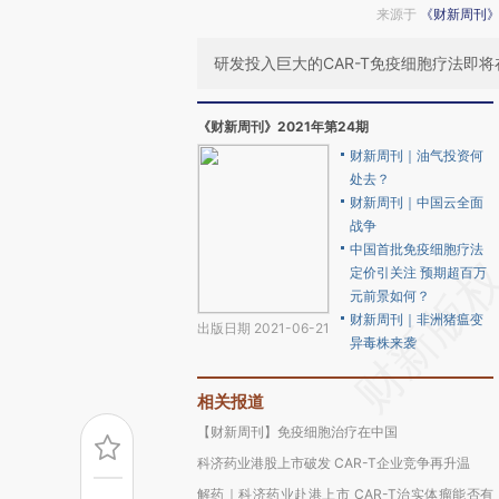
来源于
《财新周刊
研发投入巨大的CAR-T免疫细胞疗法即
《财新周刊》2021年第24期
财新周刊｜油气投资何
处去？
财新周刊｜中国云全面
战争
中国首批免疫细胞疗法
定价引关注 预期超百万
元前景如何？
财新周刊｜非洲猪瘟变
出版日期 2021-06-21
异毒株来袭
相关报道
【财新周刊】免疫细胞治疗在中国
科济药业港股上市破发 CAR-T企业竞争再升温
解药｜科济药业赴港上市 CAR-T治实体瘤能否有