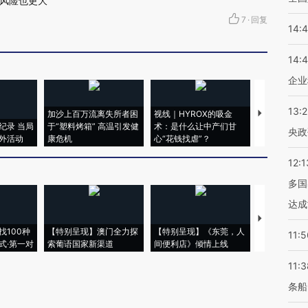
风险也更大
7
·
回复
14:
14:
企业
13:
加沙上百万流离失所者困
视线｜HYROX的吸金
马航飞行员
纪录 当局
于“塑料烤箱” 高温引发健
术：是什么让中产们甘
粒摇头丸 尿
央政
外活动
康危机
心“花钱找虐”？
毒品
12:1
多国
达成
【推广】走
找100种
【特别呈现】澳门全力探
【特别呈现】《东莞，人
会，让数智科
11:5
式·第一对
索葡语国家新渠道
间便利店》倾情上线
业
11:3
条船