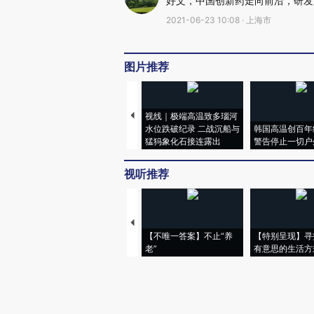
好文，中国创新药走向前沿，研发
2021-06-23 10:08 · 上海市
图片推荐
视线｜极端高温致多瑙河
水位跌破纪录 二战沉船与
韩国高温创百年
猛犸象化石接连露出
警告停止一切户
视听推荐
【不唯一答案】不止“养
【特别呈现】寻
老”
有意思的生活方