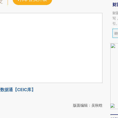
文
财
财
写
引
数据通【CEIC库】
版面编辑：吴秋晗