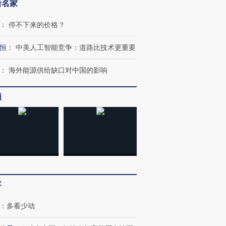
新名家
：
停不下来的价格？
恒
：
中美人工智能竞争：道路比技术更重要
：
海外能源供给缺口对中国的影响
频
客
：
多看少动