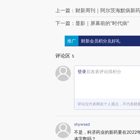
上一篇：财新周刊｜阿尔茨海默病新
下一篇：显影｜屏幕前的“时代病”
推广
财新会员积分兑好礼
评论区
5
登录
后发表评论得积分
评论仅代表网友个人观点，不代表财
shywsad
不是，科济药业的新药要在202
凑字数吗？