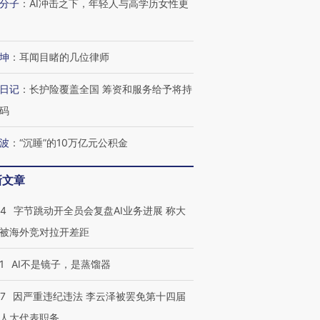
分子
：
AI冲击之下，年轻人与高学历女性更
坤
：
耳闻目睹的几位律师
日记
：
长护险覆盖全国 筹资和服务给予将持
码
波
：
“沉睡”的10万亿元公积金
新文章
44
字节跳动开全员会复盘AI业务进展 称大
被海外竞对拉开差距
1
AI不是镜子，是蒸馏器
07
因严重违纪违法 李云泽被罢免第十四届
人大代表职务