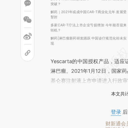
突破？
解药｜2021年或成中国CAR-T商业化元年 发展受
掣肘
多家CAR-T疗法上市企业亏损增加 今年能否迎来
转机？
解药|淋巴瘤新药研发踊跃 中国诊疗规范化却未实
现
Yescarta的中国授权产品，
淋巴瘤。2021年1月12日，国
基仑赛注射液上市申请进入行政审
本文共计
登录
后
财新通会