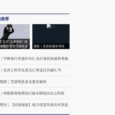
辑推荐
侵”还是“人道危机” 难
撕裂西班牙飞地休达
显影｜瓜农的漫长等待
｜
宇树发行市值610亿 先行者的加速和考验
｜
在岸人民币兑美元汇率连日升破6.75
我闻
｜
艾路明及多名股东被拘
｜
特朗普再签两份行政令限制出生公民权
周刊
｜
【封面报道】电力现货市场元年突进