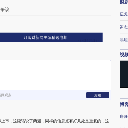
财
药争议
伍戈
罗志
订阅财新网主编精选电邮
易峘
视
新网观点
发布
博
唐涯
2年上市，这段话说了两遍，同样的信息点有好几处是重复的，这