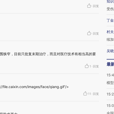
知识
·
回复
受伤
丁金
村夫
·
回复
续加
吴晓
围狭窄，目前只批复末期治疗，而且对医疗技术有相当高的要
最
1
·
回复
15:
模型
e.caixin.com/images/face/qiang.gif'/>
11
·
回复
15:2
15:
全国