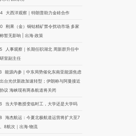
44
大西洋观察｜特朗普助力金砖合作
40
刚果（金）铜钴精矿禁令扰动市场 多家
称暂无影响 | 出海·政策
25
人事观察｜长期任职湖北 周新群升任中
跨国走私7万
视线｜被称为“蟑螂”的印
视线｜“入侵”还是“人道危
检体内含3种
度Z世代 用街头抗争将教
机”？难民潮撕裂西班牙
秘鲁纳斯
研室副主任
育部长拱下台
飞地休达
13人遇难
3
能源内参｜中东局势催化东南亚能源焦虑
出台光伏新政加速转型；伊朗称与阿曼接近
协议 海峡现有两条航道将关闭
进第四届链博
【商旅对话】华住集团
技“链”接产
【特别呈现】寻找100种
CFO：不靠规模取胜，华
【特别呈
6
当大学教授变临时工，大学还是大学吗
有意思的生活方式·第三对
住三大增长引擎是什么？
有意思的
8
海杰航运：今夏北极航道运营将扩大至7
、8航次｜出海·物流