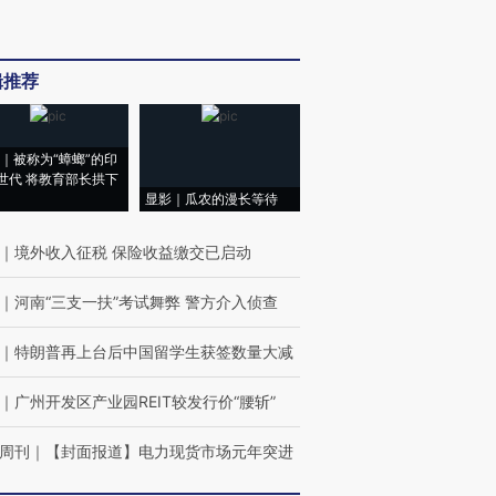
辑推荐
｜被称为“蟑螂”的印
世代 将教育部长拱下
显影｜瓜农的漫长等待
｜
境外收入征税 保险收益缴交已启动
｜
河南“三支一扶”考试舞弊 警方介入侦查
｜
特朗普再上台后中国留学生获签数量大减
｜
广州开发区产业园REIT较发行价“腰斩”
周刊
｜
【封面报道】电力现货市场元年突进