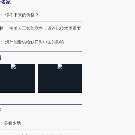
新名家
：
停不下来的价格？
恒
：
中美人工智能竞争：道路比技术更重要
：
海外能源供给缺口对中国的影响
频
客
：
多看少动