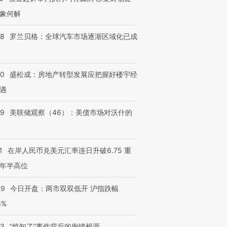
象何解
58
罗兰贝格：全球汽车市场逐渐区域化已成
50
盛松成：房地产转型发展应把握好楼宇经
跨国走私7万
视线｜HY
遇
检体内含3种
泽连斯基密集出访美英 索
秘鲁纳斯卡观光飞机坠毁
术：是什
要防空导弹“救急”
13人遇难
心“花钱找
39
美联储观察（46）：美债市场对沃什的
1
在岸人民币兑美元汇率连日升破6.75 重
进第四届链博
【商旅对话】华住集团
年半高位
技“链”接产
【特别呈现】寻找100种
CFO：不靠规模取胜，华
【特别呈
有意思的生活方式·第三对
住三大增长引擎是什么？
有意思的
29
今日开盘：两市双双低开 沪指跌幅
6%
13
“竹知了”事件背后的舆情根源