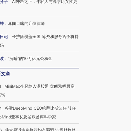
分子
：
AI冲击之下，年轻人与高学历女性更
坤
：
耳闻目睹的几位律师
日记
：
长护险覆盖全国 筹资和服务给予将持
码
波
：
“沉睡”的10万亿元公积金
新文章
1
MiniMax今起纳入港股通 盘间涨幅最高
77%
4
谷歌DeepMind CEO哈萨比斯卸任 转任
epMind董事长及谷歌首席科学家
6
侦查起诉审判执行均有漏洞 涉案财物处