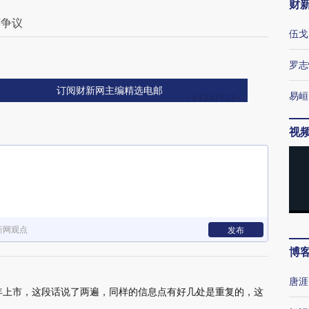
财
药争议
伍戈
罗志
订阅财新网主编精选电邮
易峘
视
新网观点
发布
博
唐涯
2年上市，这段话说了两遍，同样的信息点有好几处是重复的，这