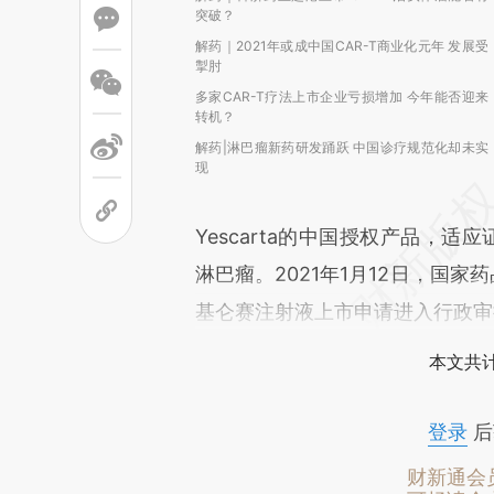
突破？
解药｜2021年或成中国CAR-T商业化元年 发展受
掣肘
多家CAR-T疗法上市企业亏损增加 今年能否迎来
转机？
解药|淋巴瘤新药研发踊跃 中国诊疗规范化却未实
现
Yescarta的中国授权产品，
淋巴瘤。2021年1月12日，国
基仑赛注射液上市申请进入行政审
本文共计
登录
后
财新通会