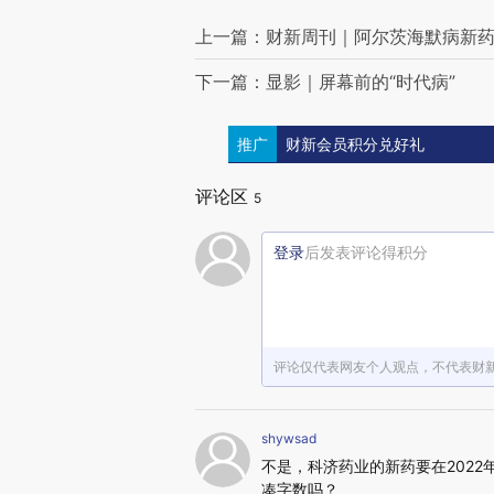
上一篇：财新周刊｜阿尔茨海默病新
下一篇：显影｜屏幕前的“时代病”
推广
财新会员积分兑好礼
评论区
5
登录
后发表评论得积分
评论仅代表网友个人观点，不代表财
shywsad
不是，科济药业的新药要在202
凑字数吗？