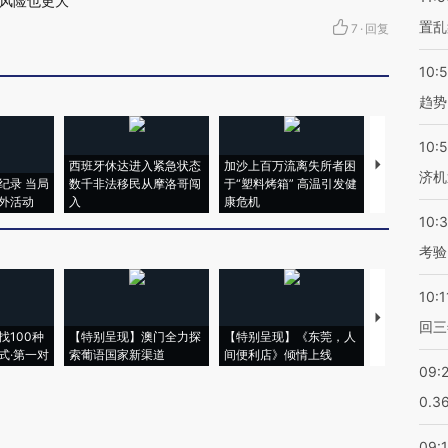
风险也更大
置乱
7
·
回复
10:
趋势
10:
西班牙休达进入紧急状态
加沙上百万流离失所者困
马航飞行员
济机
纪录 当局
数千非法移民从摩洛哥闯
于“塑料烤箱” 高温引发健
粒摇头丸 尿
外活动
入
康危机
毒品
10:
考验
10:1
【推广】走
回三
找100种
【特别呈现】澳门全力探
【特别呈现】《东莞，人
会，让数智科
式·第一对
索葡语国家新渠道
间便利店》倾情上线
业
09:
0.3
09: