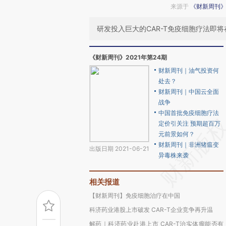
来源于
《财新周刊
研发投入巨大的CAR-T免疫细胞疗法即
《财新周刊》2021年第24期
财新周刊｜油气投资何
处去？
财新周刊｜中国云全面
战争
中国首批免疫细胞疗法
定价引关注 预期超百万
元前景如何？
财新周刊｜非洲猪瘟变
出版日期 2021-06-21
异毒株来袭
相关报道
【财新周刊】免疫细胞治疗在中国
科济药业港股上市破发 CAR-T企业竞争再升温
解药｜科济药业赴港上市 CAR-T治实体瘤能否有