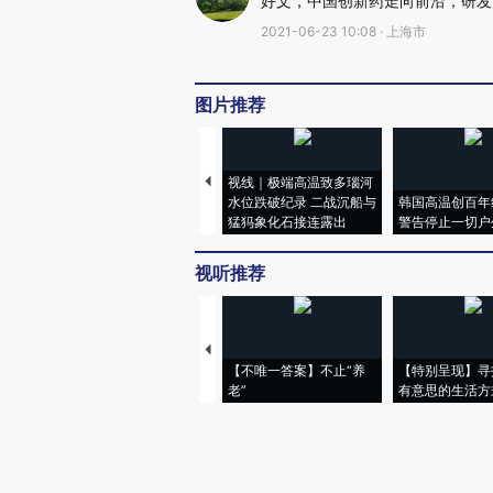
好文，中国创新药走向前沿，研发
2021-06-23 10:08 · 上海市
图片推荐
视线｜极端高温致多瑙河
水位跌破纪录 二战沉船与
韩国高温创百年
猛犸象化石接连露出
警告停止一切户
视听推荐
【不唯一答案】不止“养
【特别呈现】寻
老”
有意思的生活方