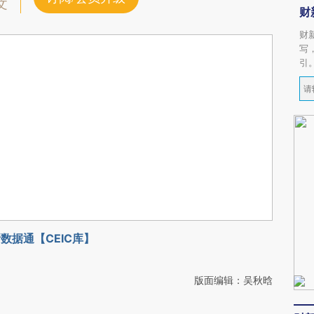
文
财
财
写
引
数据通【CEIC库】
版面编辑：吴秋晗