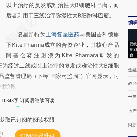
以上治疗的复发或难治性大B细胞淋巴瘤，而
后者则用于三线治疗弥漫性大B细胞淋巴瘤。
编
复星凯特为
上海复星医药
与美国吉利德旗
下Kite Pharma成立的合资企业，其核心产品
视线
度Z
阿基仑赛注射液为Kite Phamara研发的
台
适应证为经过二线或以上治疗的复发或难治性大B细胞
金融
家药品监督管理局（下称“国家药监局”）官网显示，阿
政经
批阶段。
世界
10348字 订阅后继续阅读
地产
获取已订阅的阅读权限
财新
员
订阅/会员升级