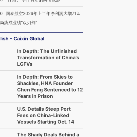
10
国泰航空2026年上半年净利润大增71%
局势成业绩“双刃剑”
lish - Caixin Global
In Depth: The Unfinished
Transformation of China’s
LGFVs
In Depth: From Skies to
Shackles, HNA Founder
Chen Feng Sentenced to 12
Years in Prison
U.S. Details Steep Port
Fees on China-Linked
Vessels Starting Oct. 14
The Shady Deals Behind a