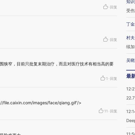
知识
·
回复
受伤
丁金
村夫
·
回复
续加
吴晓
围狭窄，目前只批复末期治疗，而且对医疗技术有相当高的要
最
1
·
回复
12:2
22.
e.caixin.com/images/face/qiang.gif'/>
11
·
回复
12:1
De
11:5