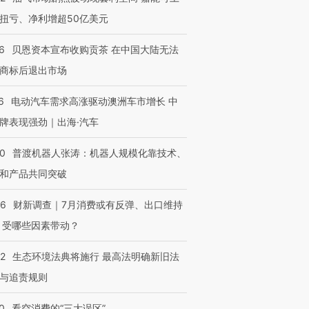
扭亏、净利增超50亿美元
6
贝恩资本宣布收购贡茶 在中国大陆无法
商标后退出市场
6
电动汽车需求高涨驱动澳洲车市增长 中
牌表现强劲｜出海·汽车
00
普渡机器人张涛：机器人规模化靠技术、
和产品共同突破
56
财新调查｜7月消费或有反弹、出口维持
 受哪些因素带动？
42
生态环境法典将施行 最高法明确新旧法
与追责规则
0
看空消费的“三大误区”