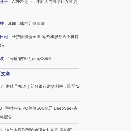
分子
：
AI冲击之下，年轻人与高学历女性更
坤
：
耳闻目睹的几位律师
日记
：
长护险覆盖全国 筹资和服务给予将持
码
波
：
“沉睡”的10万亿元公积金
新文章
37
财经早知道｜部分银行房贷利率，降至“2
0
宇树科技IPO估值600亿元 DeepSeek参
略配售
22
油气市场剧烈波动现套利空间 嘉能可上