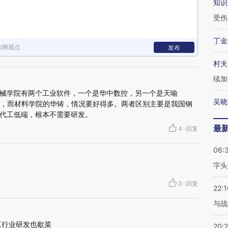
知识
受伤
丁金
新网观点
发布
村夫
续加
械学院有两个工业软件，一个是华中数控，另一个是天喻
吴晓
着，而材料学院的华铸，情况要好得多。两者区别主要是我国钢
代工低端，根本不需要研发。
最
4
·
回复
06:
字头
3
·
回复
22:1
与战
工行业研发也歇菜
20: