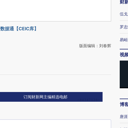
财
伍戈
罗志
数据通【CEIC库】
易峘
版面编辑：刘春辉
视
订阅财新网主编精选电邮
博
唐涯