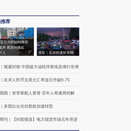
辑推荐
宜昌局部短时降雨
8毫米 紧急转移近
00人
显影｜瓜农的漫长等待
｜
规避封锁 中国超大油轮停靠埃及绕行非洲
｜
在岸人民币兑美元汇率连日升破6.75
我闻
｜
资管掌舵人更替 百年人寿僵局何解
｜
多国出台光伏新政加速转型
周刊
｜
【封面报道】电力现货市场元年突进