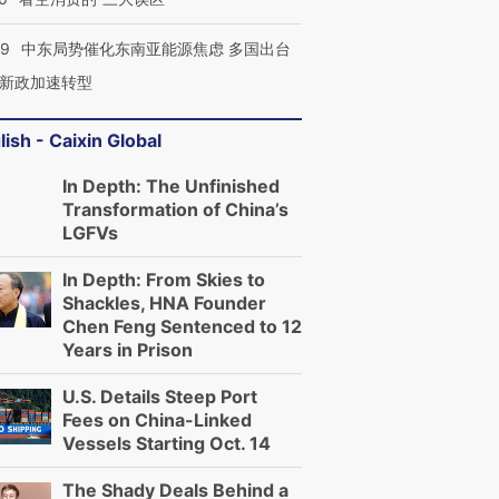
59
中东局势催化东南亚能源焦虑 多国出台
新政加速转型
lish - Caixin Global
In Depth: The Unfinished
Transformation of China’s
LGFVs
In Depth: From Skies to
Shackles, HNA Founder
Chen Feng Sentenced to 12
Years in Prison
U.S. Details Steep Port
Fees on China-Linked
Vessels Starting Oct. 14
The Shady Deals Behind a