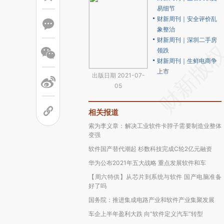
易细节
财新周刊｜安全评价乱
象整治
财新周刊｜深圳二手房
领跌
财新周刊｜生鲜电商争
上市
出版日期 2021-07-
05
相关报道
索为李义章：解决工业软件卡脖子需要制造业整体
变强
软件国产替代潮起 杉数科技完成C轮2亿元融资
华为公布2021年五大战略 重点发展软件和车
【周六特供】从芯片到系统与软件 国产电脑准备
好了吗
国务院：推进集成电路产业和软件产业集聚发展
车企上半年盈利大跌 向“软件定义汽车”转型