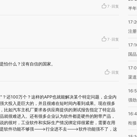
7
·
回复
半年
17:2
注册
7
·
回复
17:1
国品
是怕什么？没有自信的国家。
17:
·
回复
渠道
16:
元"？还100万个？这样的APP也就能解决某个特定问题，企业内
强劲
强大投入是巨大的，并且很难在短时间内看到成果。现在很多
，比如汽车主机厂要求各供应商提供的测试报告指定了特定品
16:
品就很难进入。还有很多企业认为软件都是硬件的附带产品，
说的很对，工业软件和实际生产情况绑定得很紧密，需要在用
衔接
是软件功能不够强--->行业进不去--->软件功能强不了，这
15:1