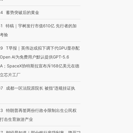
OX的吸金
马航飞行员跨国走私7万
视线｜被称为“蟑螂”的印
24
蓄势突破后的黄金
让中产们甘
粒摇头丸 尿检体内含3种
度Z世代 用街头抗争将教
秘鲁纳斯
”？
毒品
育部长拱下台
13人遇难
51
特稿｜宇树发行市值610亿 先行者的加
考验
29
T早报｜英伟达或拟下调下代GPU显存配
进第四届链博
【商旅对话】华住集团
Open AI为免费用户默认提供GPT-5.6
技“链”接产
【特别呈现】寻找100种
CFO：不靠规模取胜，华
【特别呈
有意思的生活方式·第三对
住三大增长引擎是什么？
有意思的
NA；SpaceX协特斯拉宣布斥168亿美元在德
立芯片工厂
07
成都一区法院原院长 被指“违规挂证执
43
特朗普再签两份行政令限制出生公民权
打击生育旅游产业
37
财经早知道｜部分银行房贷利率，降至“2