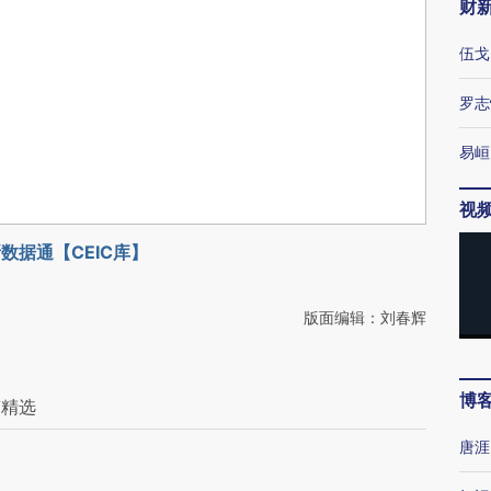
财
伍戈
罗志
易峘
视
数据通【CEIC库】
版面编辑：刘春辉
博
稿精选
唐涯