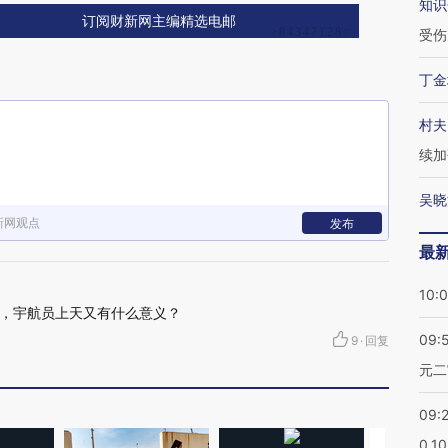
知识
订阅财新网主编精选电邮
受伤
丁金
村夫
续加
吴晓
新网观点
发布
最
10:
，宇航员上天又有什么意义？
09:
9
·
回复
元二
09:
0.1