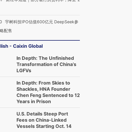
0
宇树科技IPO估值600亿元 DeepSeek参
略配售
lish - Caixin Global
In Depth: The Unfinished
Transformation of China’s
LGFVs
In Depth: From Skies to
Shackles, HNA Founder
Chen Feng Sentenced to 12
Years in Prison
U.S. Details Steep Port
Fees on China-Linked
Vessels Starting Oct. 14