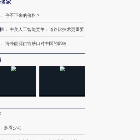
新名家
：
停不下来的价格？
恒
：
中美人工智能竞争：道路比技术更重要
：
海外能源供给缺口对中国的影响
频
客
：
多看少动