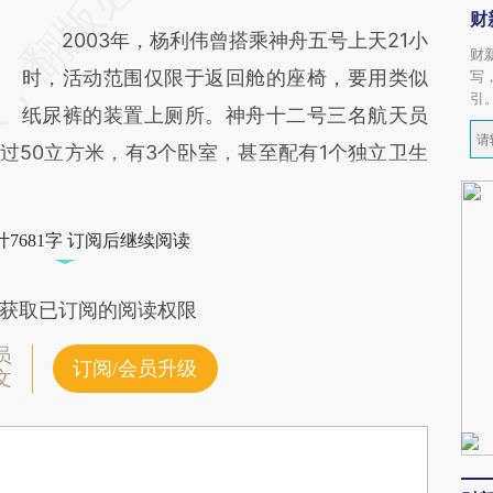
财
2003年，杨利伟曾搭乘神舟五号上天21小
财
时，活动范围仅限于返回舱的座椅，要用类似
写
引
纸尿裤的装置上厕所。神舟十二号三名航天员
过50立方米，有3个卧室，甚至配有1个独立卫生
7681字 订阅后继续阅读
获取已订阅的阅读权限
员
订阅/会员升级
文