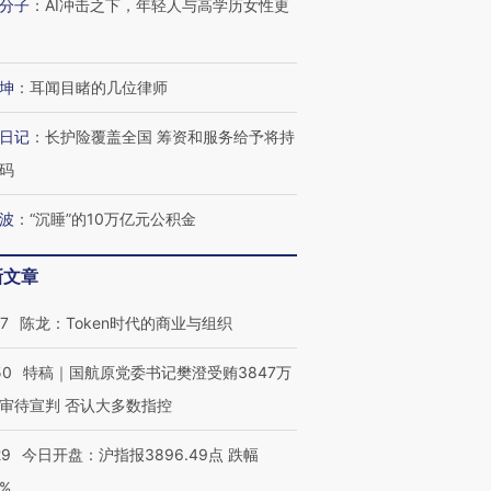
分子
：
AI冲击之下，年轻人与高学历女性更
坤
：
耳闻目睹的几位律师
日记
：
长护险覆盖全国 筹资和服务给予将持
码
波
：
“沉睡”的10万亿元公积金
新文章
07
陈龙：Token时代的商业与组织
50
特稿｜国航原党委书记樊澄受贿3847万
审待宣判 否认大多数指控
29
今日开盘：沪指报3896.49点 跌幅
0%