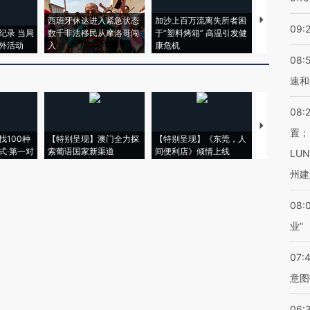
西班牙休达进入紧急状态
加沙上百万流离失所者困
视线｜HYR
09:
纪录 当局
数千非法移民从摩洛哥闯
于“塑料烤箱” 高温引发健
术：是什么
外活动
入
康危机
心“花钱找虐
08:
速和
08:
【推广】走
置；
找100种
【特别呈现】澳门全力探
【特别呈现】《东莞，人
会，让数智科
式·第一对
索葡语国家新渠道
间便利店》倾情上线
业
LU
州建
08:
业”
07:
意图
06: