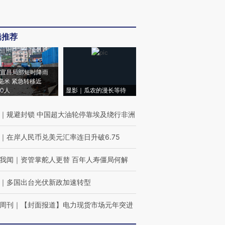
辑推荐
宜昌局部短时降雨
8毫米 紧急转移近
00人
显影｜瓜农的漫长等待
｜
规避封锁 中国超大油轮停靠埃及绕行非洲
｜
在岸人民币兑美元汇率连日升破6.75
我闻
｜
资管掌舵人更替 百年人寿僵局何解
｜
多国出台光伏新政加速转型
周刊
｜
【封面报道】电力现货市场元年突进