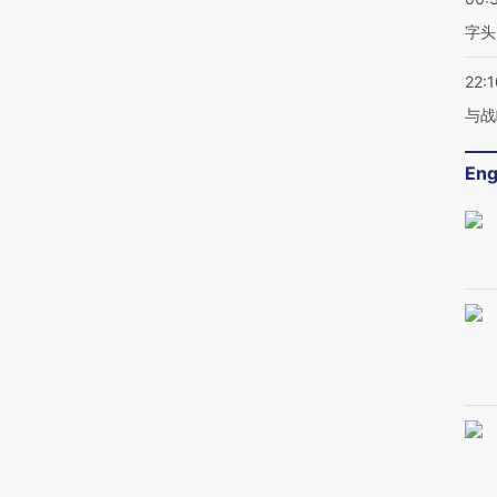
字头
22:1
与战
Eng