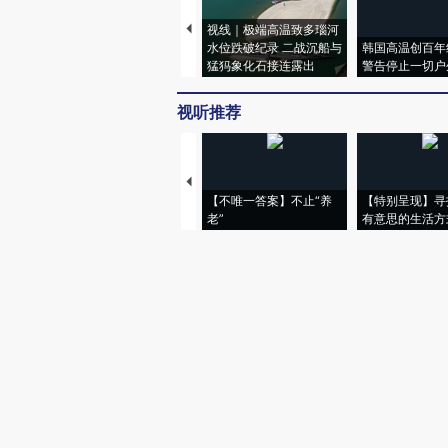
视线｜极端高温致多瑙河
水位跌破纪录 二战沉船与
韩国高温创百年
猛犸象化石接连露出
警告停止一切户
视听推荐
【不唯一答案】不止“养
【特别呈现】寻
老”
有意思的生活方