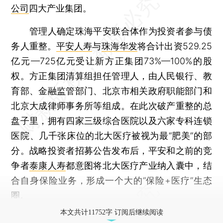
公司
四大产业集团。
管理人确定珠海平安联合体作为投资者参与债
务人重整。
平安人寿
与
珠海华发
将合计出资529.25
亿元—725亿元受让新方正集团73%—100%的股
权。方正集团清算组担任管理人，由人民银行、教
育部、金融监管部门、北京市相关政府职能部门和
北京大成律师事务所等组成。在此次破产重整的总
盘子里，拥有四家三级综合医院以及六家专科连锁
医院、几千张床位的北大医疗被视为最“肥美”的部
分。战略投资者招募公告发布后，平安和之前的竞
争者
泰康人寿
都意图将北大医疗产业纳入囊中，结
合自身保险业务，形成一个大的“保险+医疗”生态
圈。
本文共计11752字 订阅后继续阅读