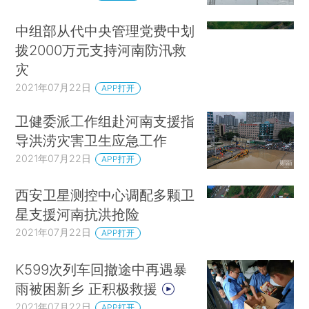
中组部从代中央管理党费中划
拨2000万元支持河南防汛救
灾
2021年07月22日
APP打开
卫健委派工作组赴河南支援指
导洪涝灾害卫生应急工作
2021年07月22日
APP打开
西安卫星测控中心调配多颗卫
星支援河南抗洪抢险
2021年07月22日
APP打开
K599次列车回撤途中再遇暴
雨被困新乡 正积极救援
2021年07月22日
APP打开