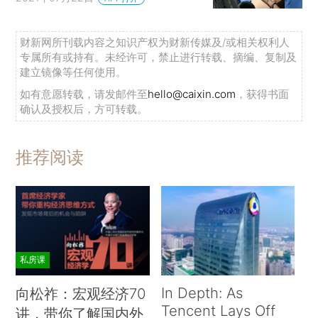
财新网所刊载内容之知识产权为财新传媒及/或相关权利人
专属所有或持有。未经许可，禁止进行转载、摘编、复制及
建立镜像等任何使用。
如有意愿转载，请发邮件至
hello@caixin.com
，获得书面
确认及授权后，方可转载。
推荐阅读
私房课
In Depth: As
向松祚：宏观经济70
Tencent Lays Off
讲，带你了解国内外