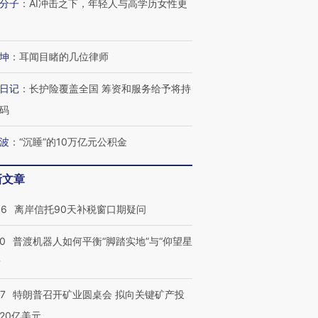
分子
：
AI冲击之下，年轻人与高学历女性更
坤
：
耳闻目睹的几位律师
日记
：
长护险覆盖全国 筹资和服务给予将持
码
波
：
“沉睡”的10万亿元公积金
新文章
46
离岸信托90天补税窗口期疑问
00
普渡机器人如何平衡“脚踏实地”与“仰望星
？
57
特朗普召开矿业圆桌会 拟向关键矿产投
20亿美元