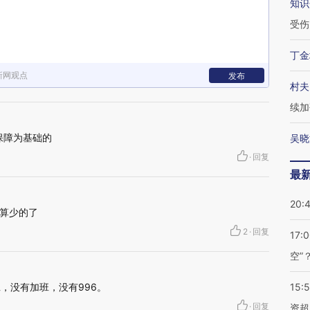
知识
受伤
丁金
新网观点
发布
村夫
续加
低保障为基础的
吴晓
·
回复
最
20:
算少的了
2
·
回复
17:
空”
班，没有加班，没有996。
15:
·
回复
资超