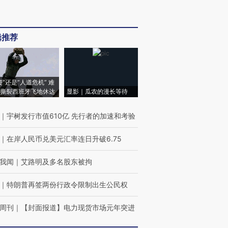
辑推荐
侵”还是“人道危机” 难
撕裂西班牙飞地休达
显影｜瓜农的漫长等待
｜
宇树发行市值610亿 先行者的加速和考验
｜
在岸人民币兑美元汇率连日升破6.75
我闻
｜
艾路明及多名股东被拘
｜
特朗普再签两份行政令限制出生公民权
周刊
｜
【封面报道】电力现货市场元年突进