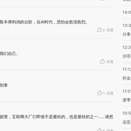
14:
取丰厚利润的台阶，在AI时代，恐怕会愈演愈烈。
13:
2
·
回复
分事
12:
我们自己。
涉罪
·
回复
11:1
积金
别拿
11:0
1
·
回复
逐季
10:
损害，互联网大厂们即使不是最轻的，也是最轻的之一……请把
远是
6
·
回复