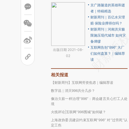
京广路隧道的英雄和逝
者｜特稿精选
财新周刊｜百亿水灾理
赔 保险业撑得住吗？
财新周刊｜河南洪灾极
限施压现代城市 如何灾
备绸缪
互联网告别“996” 大厂
出版日期 2021-08-
们如何盘算？｜编辑荐
02
读
相关报道
【财新周刊】互联网劳资焦虑｜编辑荐读
数字说｜消灭996共分几步？
像治欠薪一样治理“996”：两会建言关心打工人处
境
火线评论|互联网“996围城”如何破？
上海政协委员建议约束互联网“996” 对“过劳死”认
定工伤