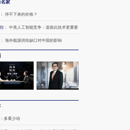
新名家
：
停不下来的价格？
恒
：
中美人工智能竞争：道路比技术更重要
：
海外能源供给缺口对中国的影响
频
客
：
多看少动