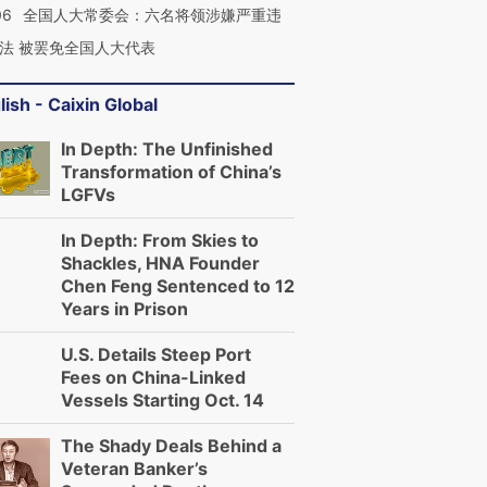
06
全国人大常委会：六名将领涉嫌严重违
法 被罢免全国人大代表
lish - Caixin Global
In Depth: The Unfinished
Transformation of China’s
LGFVs
In Depth: From Skies to
Shackles, HNA Founder
Chen Feng Sentenced to 12
Years in Prison
U.S. Details Steep Port
Fees on China-Linked
Vessels Starting Oct. 14
The Shady Deals Behind a
Veteran Banker’s