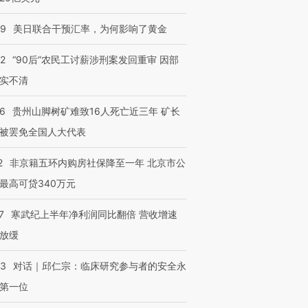
09
美日联合干预汇率，为何影响了黄金
32
“90后”农民工讨薪涉刑案发回重审 因部
实不清
36
贵州山脚树矿难致16人死亡近三年 矿长
被罢免全国人大代表
2
非京籍五环内购房社保降至一年 北京市公
最高可贷340万元
7
寒武纪上半年净利润同比翻倍 营收增速
放缓
53
对话｜邱仁宗：临床研究参与者的安全永
第一位