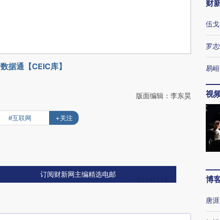
财
伍戈
罗志
数据通【CEIC库】
易峘
视
版面编辑：李东昊
#互联网
+关注
订阅财新网主编精选电邮
博
唐涯