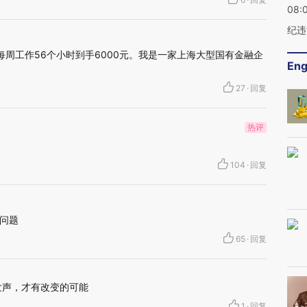
08:
纪违
每周工作56个小时到手6000元。我是一家上海大型国有金融企
Eng
27
·
回复
热评
104
·
回复
问题
65
·
回复
发声，才有改变的可能
1
·
回复