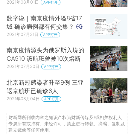
2021年08月01日
APP打开
数字说｜南京疫情外溢8省17
城 确诊病例都有何交集？
2021年07月31日
APP打开
南京疫情源头为俄罗斯入境的
CA910 该航班曾被10次熔断
2021年07月30日
APP打开
北京新冠感染者升至9例 三亚
返京航班已确诊6人
2021年08月04日
APP打开
财新网所刊载内容之知识产权为财新传媒及/或相关权利人
专属所有或持有。未经许可，禁止进行转载、摘编、复制及
建立镜像等任何使用。