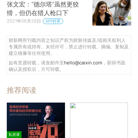
张文宏：“德尔塔”虽然更狡
猾，但仍在猎人枪口下
2021年06月28日
APP打开
财新网所刊载内容之知识产权为财新传媒及/或相关权利人
专属所有或持有。未经许可，禁止进行转载、摘编、复制及
建立镜像等任何使用。
如有意愿转载，请发邮件至
hello@caixin.com
，获得书面
确认及授权后，方可转载。
推荐阅读
私房课