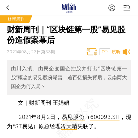
财新周刊
财新周刊｜“区块链第一股”易见股
份造假案幕后
2021年08月23日第33期
试听
T中
由川入滇、由民企变国企控股并打出“区块链第一
股”概念的易见股份爆雷，逾百亿损失背后，云南两大
国企为何入局？
文｜财新周刊 王娟娟
2021年8月2日，
易见股份
（
600093.SH
，现
为*ST易见）原总经理
冷天晴
失联了。