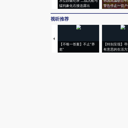
水位跌破纪录 二战沉船与
韩国高温创百年
猛犸象化石接连露出
警告停止一切户
视听推荐
【不唯一答案】不止“养
【特别呈现】寻
老”
有意思的生活方