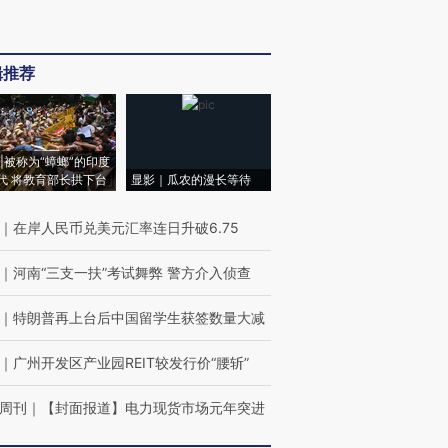
辑推荐
|被称为“蟑螂”的印度
代 将教育部长拱下台
显影｜瓜农的漫长等待
｜
在岸人民币兑美元汇率连日升破6.75
｜
河南“三支一扶”考试舞弊 警方介入侦查
｜
特朗普再上台后中国留学生获签数量大减
｜
广州开发区产业园REIT较发行价“腰斩”
周刊
｜
【封面报道】电力现货市场元年突进