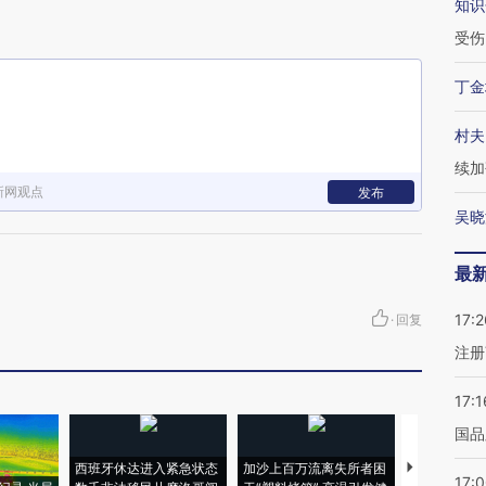
知识
受伤
丁金
村夫
续加
新网观点
发布
吴晓
最
17:2
·
回复
注册
17:1
国品
西班牙休达进入紧急状态
加沙上百万流离失所者困
视线｜HYR
17: