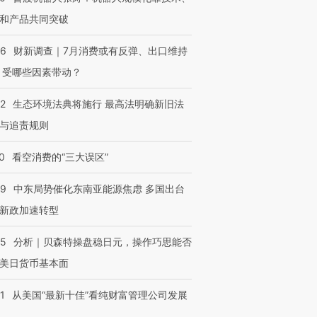
让中产们甘
粒摇头丸 尿检体内含3种
度Z世代 用街头抗争将教
秘鲁纳斯
”？
毒品
育部长拱下台
13人遇难
和产品共同突破
56
财新调查｜7月消费或有反弹、出口维持
 受哪些因素带动？
进第四届链博
【商旅对话】华住集团
42
生态环境法典将施行 最高法明确新旧法
技“链”接产
【特别呈现】寻找100种
CFO：不靠规模取胜，华
【特别呈
有意思的生活方式·第三对
住三大增长引擎是什么？
有意思的
与追责规则
0
看空消费的“三大误区”
59
中东局势催化东南亚能源焦虑 多国出台
新政加速转型
05
分析｜贝森特操盘稳日元，操作巧思能否
美日货币基本面
1
从美国“最新十佳”看纯财富管理公司发展