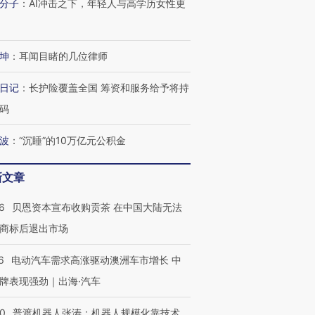
分子
：
AI冲击之下，年轻人与高学历女性更
坤
：
耳闻目睹的几位律师
日记
：
长护险覆盖全国 筹资和服务给予将持
码
波
：
“沉睡”的10万亿元公积金
新文章
6
贝恩资本宣布收购贡茶 在中国大陆无法
商标后退出市场
6
电动汽车需求高涨驱动澳洲车市增长 中
牌表现强劲｜出海·汽车
OX的吸金
马航飞行员跨国走私7万
视线｜被称为“蟑螂”的印
00
普渡机器人张涛：机器人规模化靠技术、