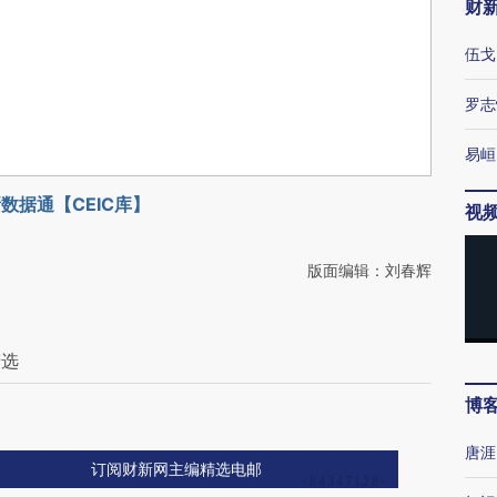
财
伍戈
罗志
易峘
数据通【CEIC库】
视
版面编辑：刘春辉
精选
博
唐涯
订阅财新网主编精选电邮