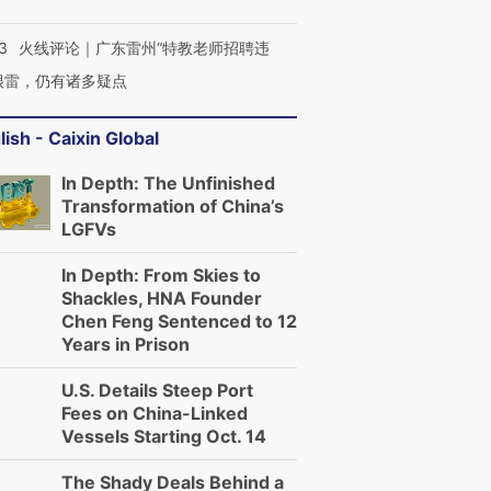
3
火线评论｜广东雷州“特教老师招聘违
很雷，仍有诸多疑点
lish - Caixin Global
In Depth: The Unfinished
Transformation of China’s
LGFVs
In Depth: From Skies to
Shackles, HNA Founder
Chen Feng Sentenced to 12
Years in Prison
U.S. Details Steep Port
Fees on China-Linked
Vessels Starting Oct. 14
The Shady Deals Behind a