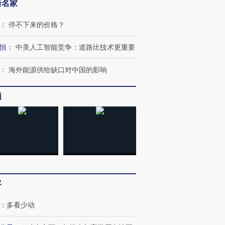
新名家
：
停不下来的价格？
恒
：
中美人工智能竞争：道路比技术更重要
：
海外能源供给缺口对中国的影响
频
客
：
多看少动