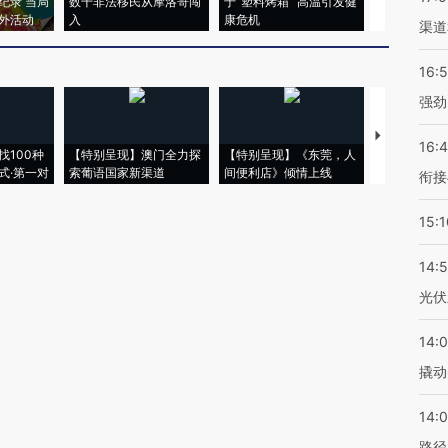
纪录 当局
数千非法移民从摩洛哥闯
于“塑料烤箱” 高温引发健
术：是什么
外活动
入
康危机
心“花钱找虐
渠道
16:
强劲
【推广】走
16:
找100种
【特别呈现】澳门全力探
【特别呈现】《东莞，人
会，让数智科
式·第一对
索葡语国家新渠道
间便利店》倾情上线
业
衔接
15:1
14:
光伏
14:
撬动
14:0
路径