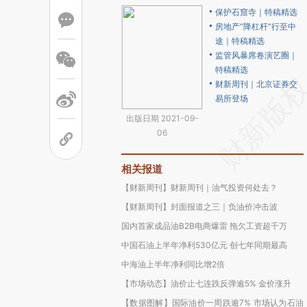
保护石窟寺｜特稿精选
房地产“降杠杆”行至中
途｜特稿精选
监管风暴席卷演艺圈｜
特稿精选
财新周刊｜北京证券交
易所登场
出版日期 2021-09-
06
相关报道
【财新周刊】财新周刊｜油气投资何处去？
【财新周刊】封面报道之三｜负油价冲击波
国内首家成品油B2B电商爆雷 拖欠工资超千万
中国石油上半年净利530亿元 创七年同期最高
中海油上半年净利同比增2倍
【市场动态】油价止七连跌反弹逾5% 金价涨升
【数据图解】国际油价一周跌逾7% 市场认为石油