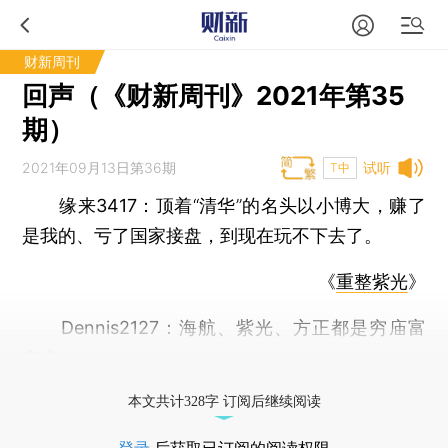
财新周刊
回声（《财新周刊》2021年第35
期）
2021年09月13日第36期
试听
T中
缘来3417：
顶着“清华”的名头以小博大，赚了
是我的、亏了国家接盘，到现在玩不下去了。
《
重整紫光
》
Dennis2127：
海航、紫光、方正都是穷庙富
方丈。
打开财新App阅读全文
本文共计328字 订阅后继续阅读