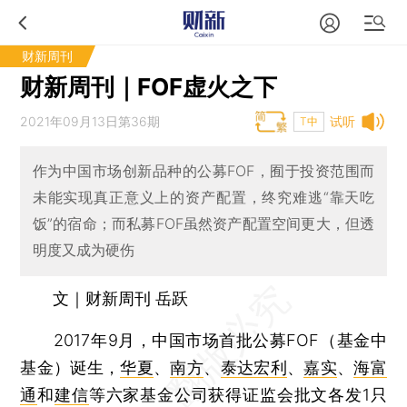
财新周刊
财新周刊｜FOF虚火之下
2021年09月13日第36期
试听
T中
作为中国市场创新品种的公募FOF，囿于投资范围而
未能实现真正意义上的资产配置，终究难逃“靠天吃
饭”的宿命；而私募FOF虽然资产配置空间更大，但透
明度又成为硬伤
文｜财新周刊 岳跃
2017年9月，中国市场首批公募FOF（基金中
基金）诞生，
华夏
、
南方
、
泰达宏利
、
嘉实
、
海富
通
和
建信
等六家基金公司获得证监会批文各发1只