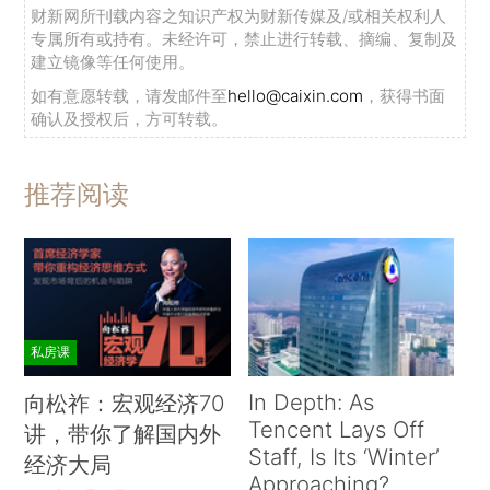
财新网所刊载内容之知识产权为财新传媒及/或相关权利人
专属所有或持有。未经许可，禁止进行转载、摘编、复制及
建立镜像等任何使用。
如有意愿转载，请发邮件至
hello@caixin.com
，获得书面
确认及授权后，方可转载。
推荐阅读
私房课
In Depth: As
向松祚：宏观经济70
Tencent Lays Off
讲，带你了解国内外
Staff, Is Its ‘Winter’
经济大局
Approaching?