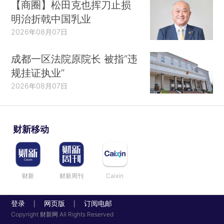
【商圈】松田克也挥刀止损
明治折戟中国乳业
2026年08月07日
成都一区法院原院长 被指“违
规挂证执业”
2026年08月07日
财新移动
财新
财新周刊
Caixin
登录
网页版
订阅电邮
|
|
Copyright 财新网 All Rights Reserved