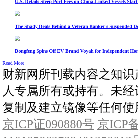
U.S. Details Steep Port Fees on China-Linked Vessels Start
The Shady Deals Behind a Veteran Banker’s Suspended D
Dongfeng Spins Off EV Brand Voyah for Independent Hon
Read More
财新网所刊载内容之知识
人专属所有或持有。未经
复制及建立镜像等任何使
京ICP证090880号
京ICP备