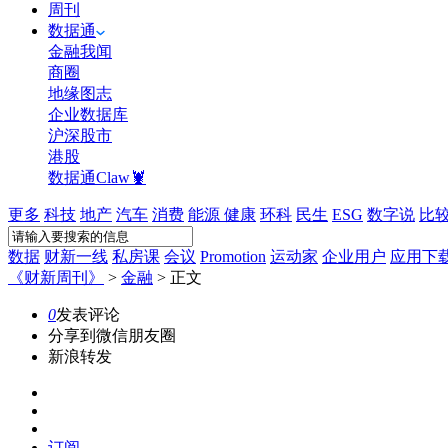
周刊
数据通
金融我闻
商圈
地缘图志
企业数据库
沪深股市
港股
数据通Claw🦞
更多
科技
地产
汽车
消费
能源
健康
环科
民生
ESG
数字说
比
数据
财新一线
私房课
会议
Promotion
运动家
企业用户
应用下
《财新周刊》
>
金融
>
正文
0
发表评论
分享到微信朋友圈
新浪转发
订阅