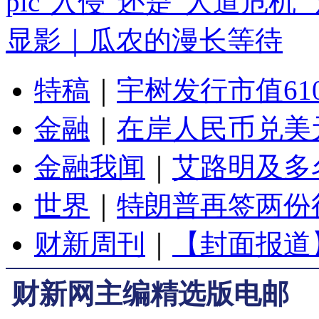
“入侵”还是“人道危机
显影｜瓜农的漫长等待
特稿
｜
宇树发行市值61
金融
｜
在岸人民币兑美元
金融我闻
｜
艾路明及多
世界
｜
特朗普再签两份
财新周刊
｜
【封面报道
财新网主编精选版电邮