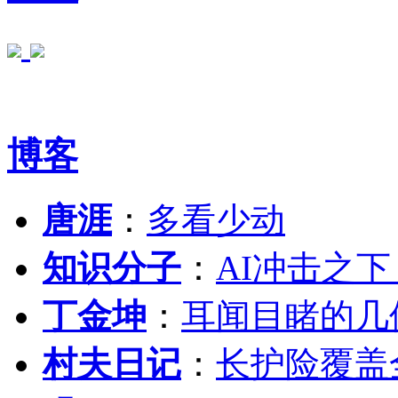
博客
唐涯
：
多看少动
知识分子
：
AI冲击之
丁金坤
：
耳闻目睹的几
村夫日记
：
长护险覆盖