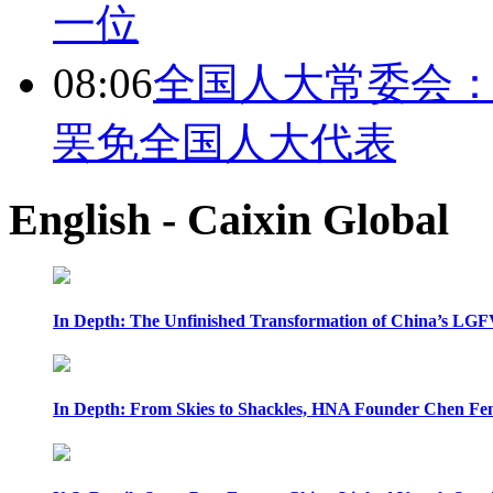
一位
08:06
全国人大常委会：
罢免全国人大代表
English - Caixin Global
In Depth: The Unfinished Transformation of China’s LGF
In Depth: From Skies to Shackles, HNA Founder Chen Feng