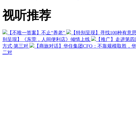
视听推荐
【不唯一答案】不止“养老”
【特别呈现】寻找100种有意
别呈现】《东莞，人间便利店》倾情上线
【推广】走进第四
方式·第三对
【商旅对话】华住集团CFO：不靠规模取胜，
二对