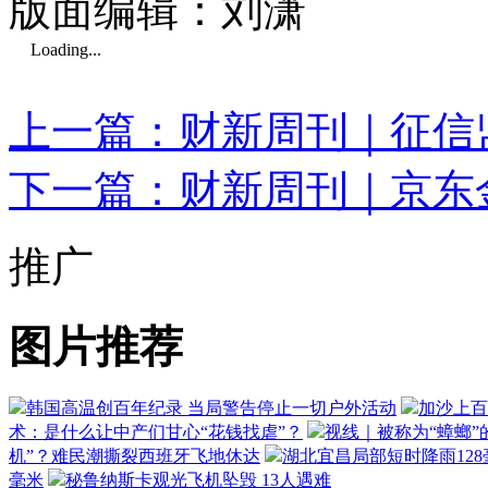
版面编辑：刘潇
Loading...
上一篇：财新周刊｜征信监
下一篇：财新周刊｜京东
推广
图片推荐
韩国高温创百年纪录 当局警告停止一切户外活动
加沙上百
术：是什么让中产们甘心“花钱找虐”？
视线｜被称为“蟑螂”
机”？难民潮撕裂西班牙飞地休达
湖北宜昌局部短时降雨128毫
毫米
秘鲁纳斯卡观光飞机坠毁 13人遇难