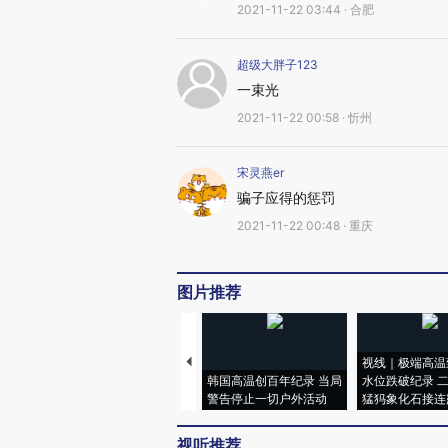
2021-11-22 03:44 · 合肥
超级大胖子123
一束光
2021-11-22 00:58 · 忻州
宋灵燕er
骗子应得的惩罚
2021-11-22 00:48 · 重庆
图片推荐
视线｜极端高温
韩国高温创百年纪录 当局
水位跌破纪录 
警告停止一切户外活动
猛犸象化石接连
视听推荐