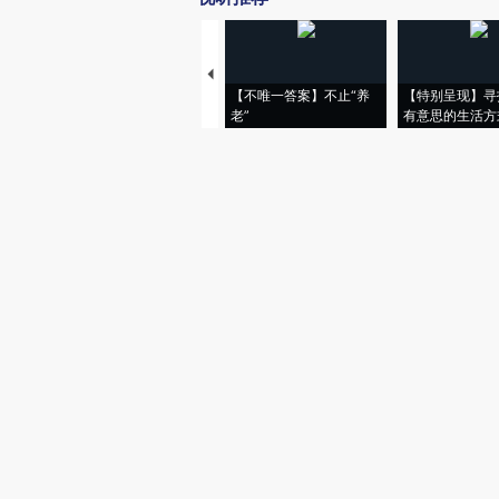
【不唯一答案】不止“养
【特别呈现】寻
老”
有意思的生活方