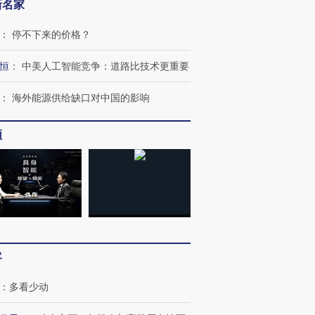
新名家
：
停不下来的价格？
恒
：
中美人工智能竞争：道路比技术更重要
：
海外能源供给缺口对中国的影响
频
客
：
多看少动