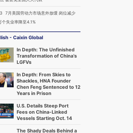
43
7月美国劳动力市场意外放缓 岗位减少
进第四届链博
【商旅对话】华住集团
3万个失业率降至4.1%
技“链”接产
【特别呈现】寻找100种
CFO：不靠规模取胜，华
【特别呈
有意思的生活方式·第三对
住三大增长引擎是什么？
有意思的
lish - Caixin Global
In Depth: The Unfinished
Transformation of China’s
LGFVs
In Depth: From Skies to
Shackles, HNA Founder
Chen Feng Sentenced to 12
Years in Prison
U.S. Details Steep Port
Fees on China-Linked
Vessels Starting Oct. 14
The Shady Deals Behind a