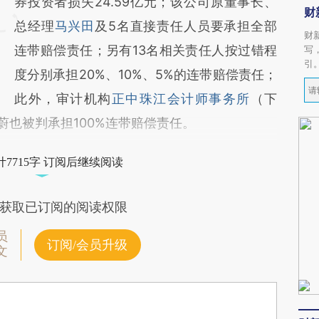
券投资者损失24.59亿元；该公司原董事长、
财
总经理
马兴田
及5名直接责任人员要承担全部
财
连带赔偿责任；另有13名相关责任人按过错程
写
引
度分别承担20%、10%、5%的连带赔偿责任；
此外，审计机构
正中珠江会计师事务所
（下
蔚也被判承担100%连带赔偿责任。
7715字 订阅后继续阅读
获取已订阅的阅读权限
员
订阅/会员升级
文