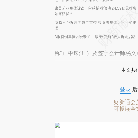
康美药业集体诉讼一审落槌 投资者24.59亿元损失
如何赔偿？
债权人起诉康美破产重整 投资者集体诉讼可能泡
汤
A股首例集体诉讼来了！ 康美特别代表人诉讼启动
称“正中珠江”）及签字会计师杨文
本文共计
登录
后
财新通会
可畅读全