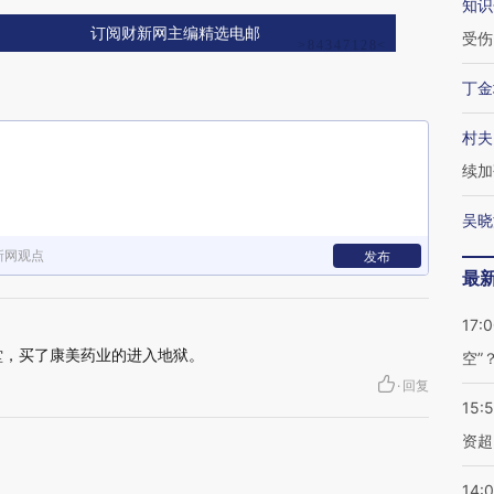
知识
订阅财新网主编精选电邮
受伤
丁金
村夫
续加
吴晓
新网观点
发布
最
17:
堂，买了康美药业的进入地狱。
空”
·
回复
15:
资超
14: