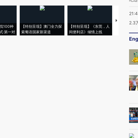
21:
【推广】走
2.
找100种
【特别呈现】澳门全力探
【特别呈现】《东莞，人
会，让数智科
式·第一对
索葡语国家新渠道
间便利店》倾情上线
业
Eng