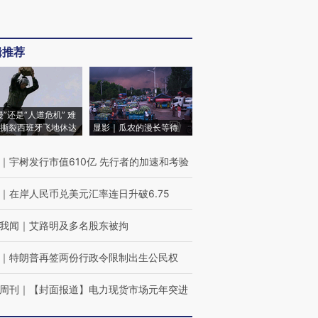
辑推荐
侵”还是“人道危机” 难
撕裂西班牙飞地休达
显影｜瓜农的漫长等待
｜
宇树发行市值610亿 先行者的加速和考验
｜
在岸人民币兑美元汇率连日升破6.75
我闻
｜
艾路明及多名股东被拘
｜
特朗普再签两份行政令限制出生公民权
周刊
｜
【封面报道】电力现货市场元年突进