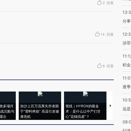
2
·
回复
13:
分事
12:
14
·
回复
涉罪
11:1
积金
8
·
回复
11:0
逐季
10:
致多瑙河
加沙上百万流离失所者困
视线｜HYROX的吸金
马航飞行员
远是
二战沉船与
于“塑料烤箱” 高温引发健
术：是什么让中产们甘
粒摇头丸 尿
露出
康危机
心“花钱找虐”？
毒品
08:
纪违