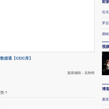
财
伍戈
罗志
易峘
视
数据通【CEIC库】
版面编辑：吴秋晗
博
强势？
唐涯
虑