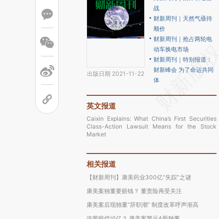
战
财新周刊｜天然气亟待
顺价
财新周刊｜抢占两轮电
动车换电市场
财新周刊｜特别报道：
财新峰会 为了命运共同
出版日期 2021-11-22
体
英文报道
Caixin Explains: What China’s First Securities
Class-Action Lawsuit Means for the Stock
Market
相关报道
【财新周刊】康美药业300亿“失踪”之谜
康美案独董要赔钱？ 董责险再受关注
康美案后现独董“辞职潮” 制度改革呼声渐高
连带赔偿过亿？ 康美案警示A股独董