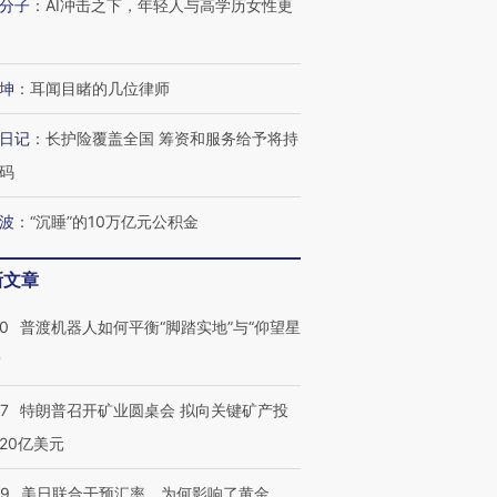
分子
：
AI冲击之下，年轻人与高学历女性更
坤
：
耳闻目睹的几位律师
日记
：
长护险覆盖全国 筹资和服务给予将持
码
波
：
“沉睡”的10万亿元公积金
新文章
00
普渡机器人如何平衡“脚踏实地”与“仰望星
？
57
特朗普召开矿业圆桌会 拟向关键矿产投
20亿美元
09
美日联合干预汇率，为何影响了黄金