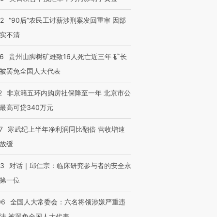
32
“90后”农民工讨薪涉刑案发回重审 因部
实不清
36
贵州山脚树矿难致16人死亡近三年 矿长
被罢免全国人大代表
2
非京籍五环内购房社保降至一年 北京市公
最高可贷340万元
7
寒武纪上半年净利润同比翻倍 营收增速
放缓
53
对话｜邱仁宗：临床研究参与者的安全永
跨国走私7万
视线｜被称为“蟑螂”的印
视线｜“入侵”还是“人道危
第一位
检体内含3种
度Z世代 用街头抗争将教
机”？难民潮撕裂西班牙
秘鲁纳斯
育部长拱下台
飞地休达
13人遇难
06
全国人大常委会：六名将领涉嫌严重违
法 被罢免全国人大代表