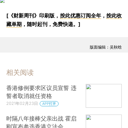
[《财新周刊》印刷版，
按此优惠订阅全年
，
按此收
藏单期
，随时起刊，免费快递。]
版面编辑：吴秋晗
相关阅读
香港修例要求区议员宣誓 违
誓者取消就任资格
2021年02月23日
APP打开
时隔八年接棒父亲出战 霍启
刚宣布参选香港立法会