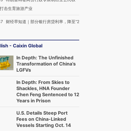
OX的吸金
马航飞行员跨国走私7万
视线｜被称为“蟑螂”的印
打击生育旅游产业
让中产们甘
粒摇头丸 尿检体内含3种
度Z世代 用街头抗争将教
秘鲁纳斯
”？
毒品
育部长拱下台
13人遇难
37
财经早知道｜部分银行房贷利率，降至“2
lish - Caixin Global
进第四届链博
【商旅对话】华住集团
技“链”接产
In Depth: The Unfinished
【特别呈现】寻找100种
CFO：不靠规模取胜，华
【特别呈
有意思的生活方式·第三对
住三大增长引擎是什么？
有意思的
Transformation of China’s
LGFVs
In Depth: From Skies to
Shackles, HNA Founder
Chen Feng Sentenced to 12
Years in Prison
U.S. Details Steep Port
Fees on China-Linked
Vessels Starting Oct. 14