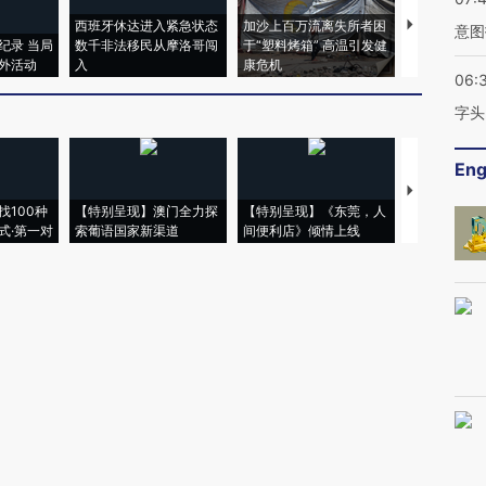
西班牙休达进入紧急状态
加沙上百万流离失所者困
视线｜HYR
意图
纪录 当局
数千非法移民从摩洛哥闯
于“塑料烤箱” 高温引发健
术：是什么
外活动
入
康危机
心“花钱找虐
06:
字头
Eng
【推广】走
找100种
【特别呈现】澳门全力探
【特别呈现】《东莞，人
会，让数智科
式·第一对
索葡语国家新渠道
间便利店》倾情上线
业