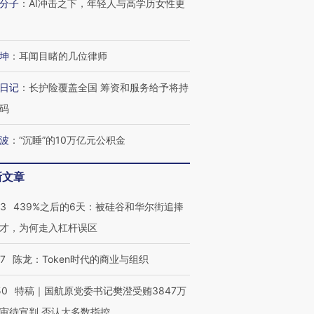
分子
：
AI冲击之下，年轻人与高学历女性更
坤
：
耳闻目睹的几位律师
日记
：
长护险覆盖全国 筹资和服务给予将持
码
波
：
“沉睡”的10万亿元公积金
新文章
53
439%之后的6天：被硅谷和华尔街追捧
才，为何走入杠杆误区
07
陈龙：Token时代的商业与组织
50
特稿｜国航原党委书记樊澄受贿3847万
审待宣判 否认大多数指控