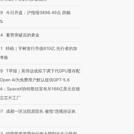
29
今日开盘：沪指报3896.49点 跌幅
0%
24
蓄势突破后的黄金
51
特稿｜宇树发行市值610亿 先行者的加
考验
29
T早报｜英伟达或拟下调下代GPU显存配
Open AI为免费用户默认提供GPT-5.6
NA；SpaceX协特斯拉宣布斥168亿美元在德
立芯片工厂
07
成都一区法院原院长 被指“违规挂证执
43
特朗普再签两份行政令限制出生公民权