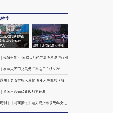
辑推荐
宜昌局部短时降雨
8毫米 紧急转移近
00人
显影｜瓜农的漫长等待
｜
规避封锁 中国超大油轮停靠埃及绕行非洲
｜
在岸人民币兑美元汇率连日升破6.75
我闻
｜
资管掌舵人更替 百年人寿僵局何解
｜
多国出台光伏新政加速转型
周刊
｜
【封面报道】电力现货市场元年突进