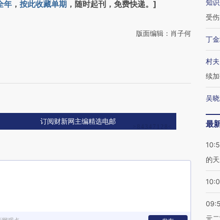
知识
全年
，
按此收藏单期
，随时起刊，免费快递。]
受伤
版面编辑：肖子何
丁金
村夫
续加
吴晓
订阅财新网主编精选电邮
最
10:
的天
10:
09:
元二