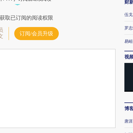
财
伍戈
获取已订阅的阅读权限
罗志
员
订阅/会员升级
文
易峘
视
博
唐涯