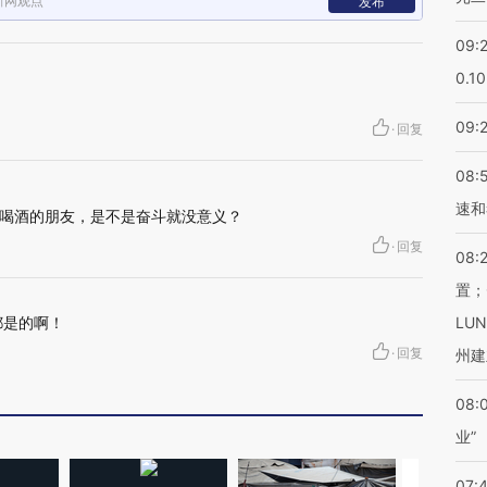
新网观点
发布
09:
0.1
09:
·
回复
08:
速和
喝酒的朋友，是不是奋斗就没意义？
·
回复
08:
置；
都是的啊！
LU
·
回复
州建
08:
业”
07: