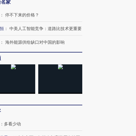
新名家
：
停不下来的价格？
恒
：
中美人工智能竞争：道路比技术更重要
：
海外能源供给缺口对中国的影响
频
客
：
多看少动