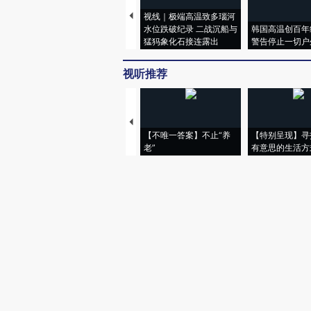
视线｜极端高温致多瑙河
水位跌破纪录 二战沉船与
韩国高温创百年
猛犸象化石接连露出
警告停止一切户
视听推荐
【不唯一答案】不止“养
【特别呈现】寻
老”
有意思的生活方