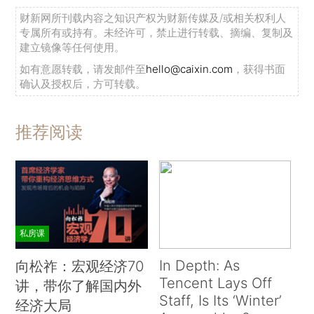
财新网所刊载内容之知识产权为财新传媒及/或相关权利人
专属所有或持有。未经许可，禁止进行转载、摘编、复制及
建立镜像等任何使用。
如有意愿转载，请发邮件至
hello@caixin.com
，获得书面
确认及授权后，方可转载。
推荐阅读
私房课
In Depth: As
向松祚：宏观经济70
Tencent Lays Off
讲，带你了解国内外
Staff, Is Its ‘Winter’
经济大局