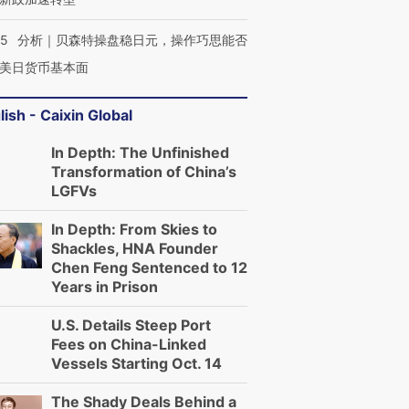
05
分析｜贝森特操盘稳日元，操作巧思能否
美日货币基本面
lish - Caixin Global
In Depth: The Unfinished
Transformation of China’s
LGFVs
In Depth: From Skies to
Shackles, HNA Founder
Chen Feng Sentenced to 12
Years in Prison
U.S. Details Steep Port
Fees on China-Linked
Vessels Starting Oct. 14
The Shady Deals Behind a