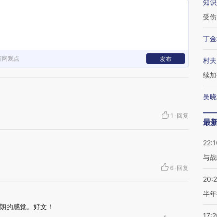
知识
受伤
丁金
新网观点
发布
村夫
续加
吴晓
1
·
回复
最
22:1
与战
6
·
回复
20:
半年
朗的感觉。好文！
17:2