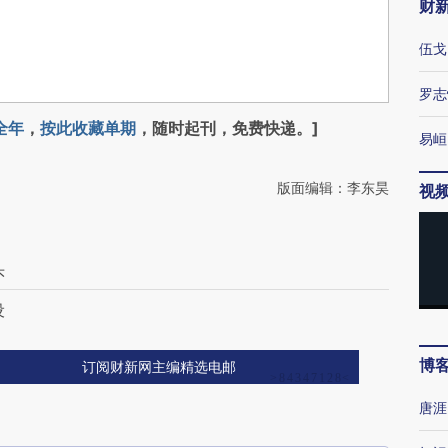
财
伍戈
罗志
全年
，
按此收藏单期
，随时起刊，免费快递。]
易峘
版面编辑：李东昊
视
头
设
博
订阅财新网主编精选电邮
唐涯