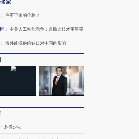
新名家
：
停不下来的价格？
恒
：
中美人工智能竞争：道路比技术更重要
：
海外能源供给缺口对中国的影响
频
客
：
多看少动