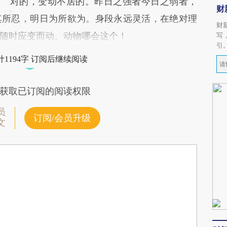
对的，变动不居的。昨日之强者今日之弱者，
财
其所忍，明日为所欲为。身段永远灵活，在绝对理
财
随时应变而动。动物哪会这个！
写
引
1194字 订阅后继续阅读
获取已订阅的阅读权限
员
订阅/会员升级
文