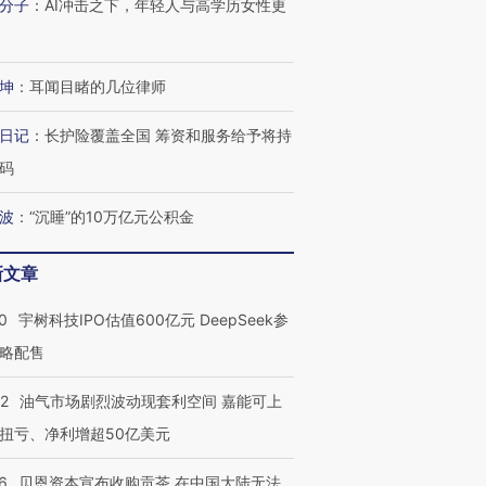
分子
：
AI冲击之下，年轻人与高学历女性更
坤
：
耳闻目睹的几位律师
日记
：
长护险覆盖全国 筹资和服务给予将持
码
波
：
“沉睡”的10万亿元公积金
新文章
0
宇树科技IPO估值600亿元 DeepSeek参
略配售
22
油气市场剧烈波动现套利空间 嘉能可上
扭亏、净利增超50亿美元
6
贝恩资本宣布收购贡茶 在中国大陆无法