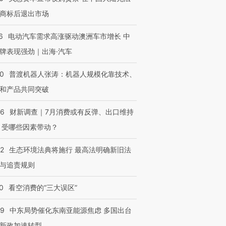
商标后退出市场
6
电动汽车需求高涨驱动澳洲车市增长 中
牌表现强劲｜出海·汽车
00
普渡机器人张涛：机器人规模化靠技术、
和产品共同突破
56
财新调查｜7月消费或有反弹、出口维持
 受哪些因素带动？
42
生态环境法典将施行 最高法明确新旧法
与追责规则
0
看空消费的“三大误区”
59
中东局势催化东南亚能源焦虑 多国出台
新政加速转型