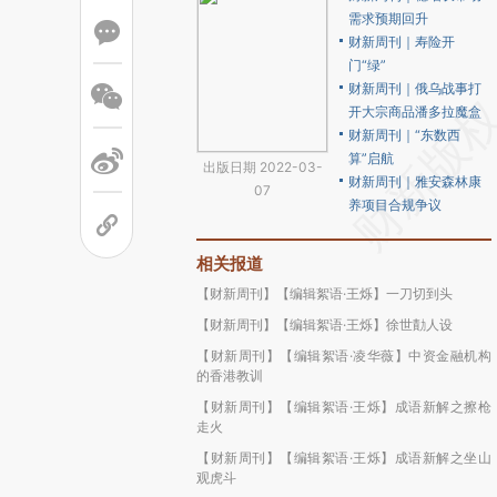
需求预期回升
财新周刊｜寿险开
门“绿”
财新周刊｜俄乌战事打
开大宗商品潘多拉魔盒
财新周刊｜“东数西
算”启航
出版日期 2022-03-
财新周刊｜雅安森林康
07
养项目合规争议
相关报道
【财新周刊】【编辑絮语·王烁】一刀切到头
【财新周刊】【编辑絮语·王烁】徐世勣人设
【财新周刊】【编辑絮语·凌华薇】中资金融机构
的香港教训
【财新周刊】【编辑絮语·王烁】成语新解之擦枪
走火
【财新周刊】【编辑絮语·王烁】成语新解之坐山
观虎斗