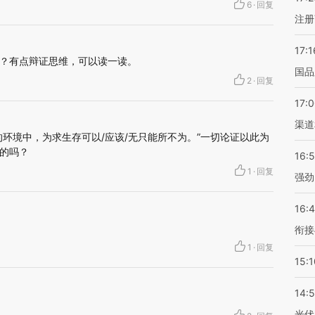
6
·
回复
注册
17:1
？有点辩证思维，可以读一读。
国品
2
·
回复
17:
渠道
的环境中，为求生存可以/应该/无只能所不为。”一切论证以此为
的吗？
16:
1
·
回复
强劲
16:
衔接
1
·
回复
15:1
14:
光伏