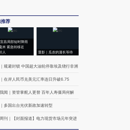
辑推荐
宜昌局部短时降雨
8毫米 紧急转移近
00人
显影｜瓜农的漫长等待
｜
规避封锁 中国超大油轮停靠埃及绕行非洲
｜
在岸人民币兑美元汇率连日升破6.75
我闻
｜
资管掌舵人更替 百年人寿僵局何解
｜
多国出台光伏新政加速转型
周刊
｜
【封面报道】电力现货市场元年突进