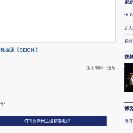
财
伍戈
罗志
易峘
数据通【CEIC库】
视
版面编辑：边放
解
入华
博
唐涯
订阅财新网主编精选电邮