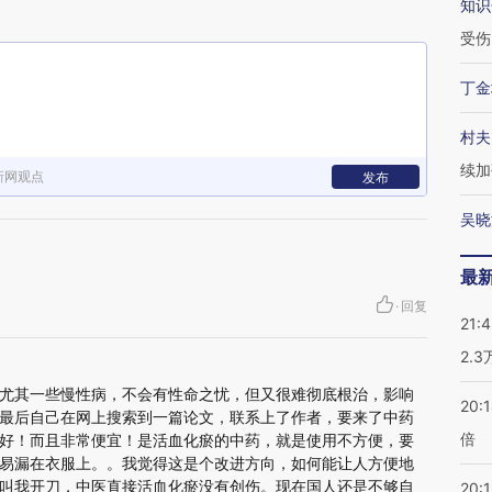
知识
受伤
丁金
村夫
续加
新网观点
发布
吴晓
最
·
回复
21:
2.
尤其一些慢性病，不会有性命之忧，但又很难彻底根治，影响
20:
最后自己在网上搜索到一篇论文，联系上了作者，要来了中药
倍
好！而且非常便宜！是活血化瘀的中药，就是使用不方便，要
易漏在衣服上。。我觉得这是个改进方向，如何能让人方便地
叫我开刀，中医直接活血化瘀没有创伤。现在国人还是不够自
20:1