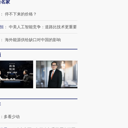
新名家
：
停不下来的价格？
恒
：
中美人工智能竞争：道路比技术更重要
：
海外能源供给缺口对中国的影响
频
客
：
多看少动