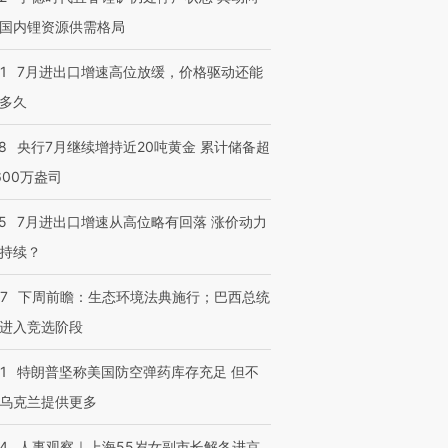
国内锂资源供需格局
1
7月进出口增速高位放缓，价格驱动还能
多久
8
央行7月继续增持近20吨黄金 累计储备超
600万盎司
5
7月进出口增速从高位略有回落 涨价动力
持续？
07
下周前瞻：生态环境法典施行；巴西总统
进入竞选阶段
1
特朗普坚称美国防空弹药库存充足 但不
乌克兰提供更多
24
人事观察｜上海55岁女副市长解冬进京