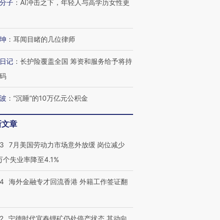
分子
：
AI冲击之下，年轻人与高学历女性更
坤
：
耳闻目睹的几位律师
日记
：
长护险覆盖全国 筹资和服务给予将持
码
波
：
“沉睡”的10万亿元公积金
新文章
43
7月美国劳动力市场意外放缓 岗位减少
3万个失业率降至4.1%
14
海外金融专才回流香港 外籍工作签证翻
2
宁德时代宜春锂矿仍处停产状态 其动向