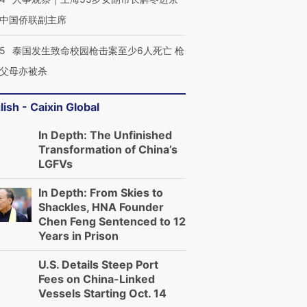
中国侨联副主席
45
泰国发生致命校园枪击案至少6人死亡 枪
父母亦被杀
lish - Caixin Global
In Depth: The Unfinished
Transformation of China’s
LGFVs
In Depth: From Skies to
Shackles, HNA Founder
Chen Feng Sentenced to 12
Years in Prison
U.S. Details Steep Port
Fees on China-Linked
Vessels Starting Oct. 14