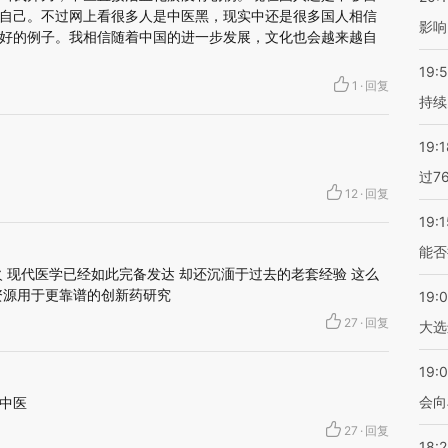
自己。不过网上看很多人是中医黑，现实中还是很多国人相信
影响
好的例子。我相信随着中国的进一步发展，文化也会越来越自
19:5
1
·
回复
持续
19:1
过7
12
·
回复
19:1
能否
 现代医学已经如此完备发达 却还沉湎于过去的老套经验 这么
资源用于更靠谱的创新药研究
19:
27
·
回复
大选
19:0
会向
中医
27
·
回复
18: