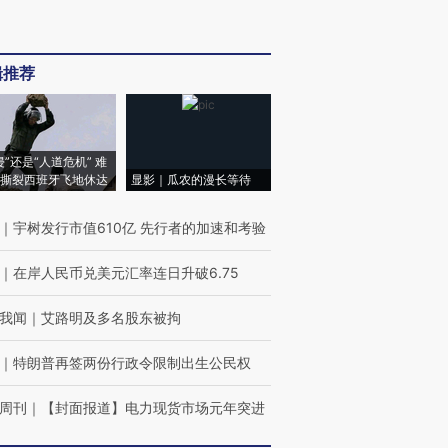
辑推荐
侵”还是“人道危机” 难
撕裂西班牙飞地休达
显影｜瓜农的漫长等待
｜
宇树发行市值610亿 先行者的加速和考验
｜
在岸人民币兑美元汇率连日升破6.75
我闻
｜
艾路明及多名股东被拘
｜
特朗普再签两份行政令限制出生公民权
周刊
｜
【封面报道】电力现货市场元年突进