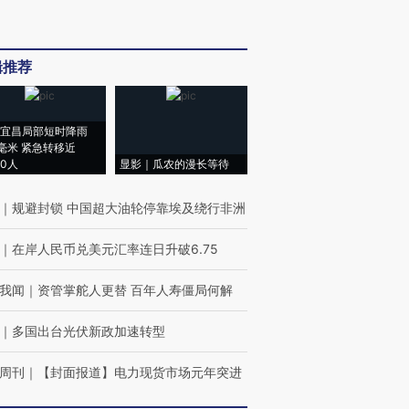
辑推荐
宜昌局部短时降雨
8毫米 紧急转移近
00人
显影｜瓜农的漫长等待
｜
规避封锁 中国超大油轮停靠埃及绕行非洲
｜
在岸人民币兑美元汇率连日升破6.75
我闻
｜
资管掌舵人更替 百年人寿僵局何解
｜
多国出台光伏新政加速转型
周刊
｜
【封面报道】电力现货市场元年突进