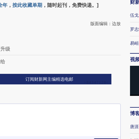
财
全年
，
按此收藏单期
，随时起刊，免费快递。]
伍戈
版面编辑：边放
罗志
易峘
定升级
视
供给
订阅财新网主编精选电邮
博
唐涯