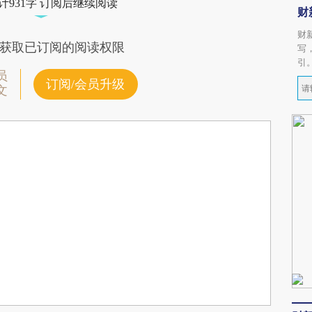
计931字 订阅后继续阅读
财
财
获取已订阅的阅读权限
写
引
员
订阅/会员升级
文