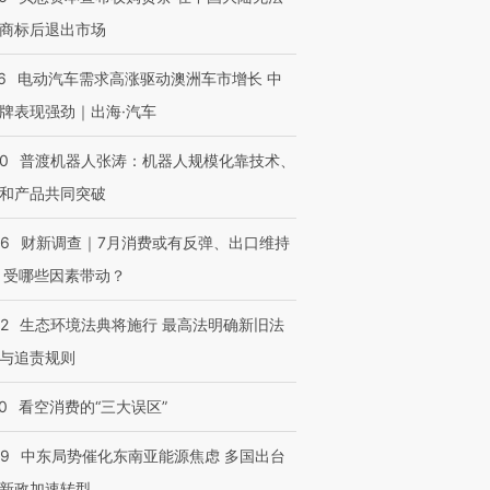
OX的吸金
马航飞行员跨国走私7万
视线｜被称为“蟑螂”的印
商标后退出市场
让中产们甘
粒摇头丸 尿检体内含3种
度Z世代 用街头抗争将教
秘鲁纳斯
”？
毒品
育部长拱下台
13人遇难
6
电动汽车需求高涨驱动澳洲车市增长 中
牌表现强劲｜出海·汽车
00
普渡机器人张涛：机器人规模化靠技术、
进第四届链博
【商旅对话】华住集团
和产品共同突破
技“链”接产
【特别呈现】寻找100种
CFO：不靠规模取胜，华
【特别呈
有意思的生活方式·第三对
住三大增长引擎是什么？
有意思的
56
财新调查｜7月消费或有反弹、出口维持
 受哪些因素带动？
42
生态环境法典将施行 最高法明确新旧法
与追责规则
0
看空消费的“三大误区”
59
中东局势催化东南亚能源焦虑 多国出台
新政加速转型