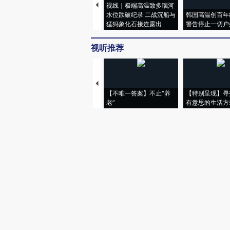
视线｜极端高温致多瑙河
水位跌破纪录 二战沉船与
韩国高温创百年
猛犸象化石接连露出
警告停止一切户
视听推荐
【不唯一答案】不止“养
【特别呈现】寻
老”
有意思的生活方