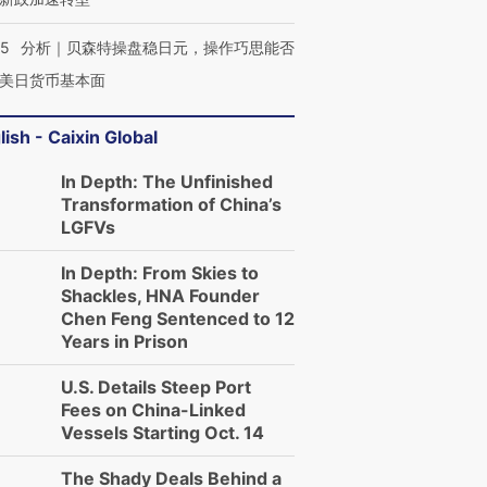
05
分析｜贝森特操盘稳日元，操作巧思能否
美日货币基本面
lish - Caixin Global
In Depth: The Unfinished
Transformation of China’s
LGFVs
In Depth: From Skies to
Shackles, HNA Founder
Chen Feng Sentenced to 12
Years in Prison
U.S. Details Steep Port
Fees on China-Linked
Vessels Starting Oct. 14
The Shady Deals Behind a