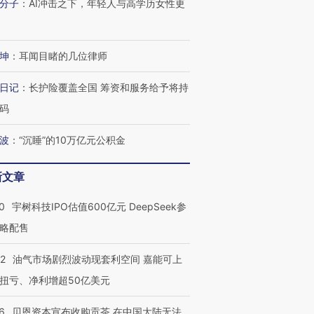
分子
：
AI冲击之下，年轻人与高学历女性更
坤
：
耳闻目睹的几位律师
日记
：
长护险覆盖全国 筹资和服务给予将持
码
波
：
“沉睡”的10万亿元公积金
新文章
0
宇树科技IPO估值600亿元 DeepSeek参
略配售
22
油气市场剧烈波动现套利空间 嘉能可上
扭亏、净利增超50亿美元
6
贝恩资本宣布收购贡茶 在中国大陆无法