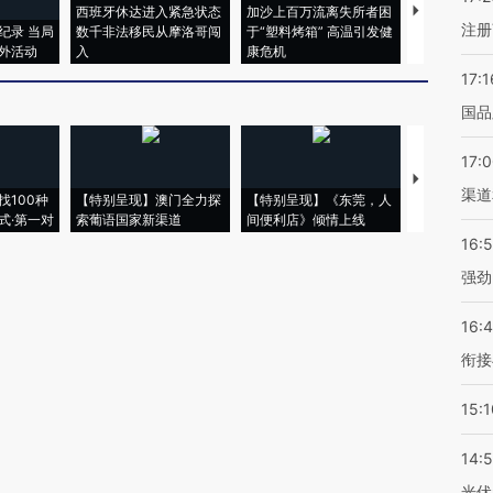
西班牙休达进入紧急状态
加沙上百万流离失所者困
视线｜HYR
注册
纪录 当局
数千非法移民从摩洛哥闯
于“塑料烤箱” 高温引发健
术：是什么
外活动
入
康危机
心“花钱找虐
17:1
国品
17:
【推广】走
渠道
找100种
【特别呈现】澳门全力探
【特别呈现】《东莞，人
会，让数智科
式·第一对
索葡语国家新渠道
间便利店》倾情上线
业
16:
强劲
16:
衔接
15:1
14:
光伏