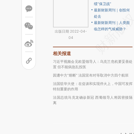
绩“保卫战”
最新财新周刊｜创投何
处去
最新财新周刊｜人类面
临怎样的气候威胁？
出版日期 2022-04-
04
相关报道
习近平视频会见欧盟领导人：乌克兰危机要妥善处
置 但不能病急乱投医
因遭中方“熔断” 法国宣布对等取消中方四个航班
法国驻华大使：在促谈和实现停火上，中国可发挥
特别重要的作用
法国总统马克龙确诊新冠 西葡领导人将因密接隔
离