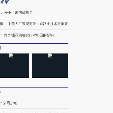
新名家
：
停不下来的价格？
恒
：
中美人工智能竞争：道路比技术更重要
：
海外能源供给缺口对中国的影响
频
客
：
多看少动