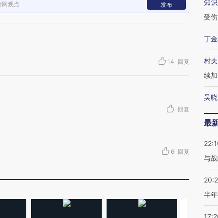
知识
新网观点
发布
受伤
丁金
村夫
14
·
回复
续加
吴晓
·
回复
最
22:1
6
·
回复
与战
20:
半年
17:2