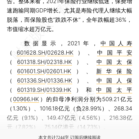
告。整体来看，2021年保险行业继续低迷，保费增
速跑输同期GDP增长。尤其是寿险代理人继续大幅
脱落，而保险股也“跌跌不休”，全年跌幅超36%，
市值缩水超万亿元。
数据显示，2021年，
中国人寿
（
601628.SH
/
02628.HK
）、
中国平安
（
601318.SH
/
02318.HK
）、
中国太保
（
601601.SH
/
02601.HK
）、
新华保险
（
601336.SH
/
01336.HK
）、
中国人保
（
601319.SH
/
01339.HK
）和
中国太平
（
00966.HK
）的归母净利润分别为509.21亿元
（1.30%）、1016.18亿元（负28.99%）、268.34
亿元（9.1%）、149.47亿元（4.56%）、216.38亿
元（7.82%）、75.14亿港元（14.73%）。
本文共计7244字 订阅后继续阅读