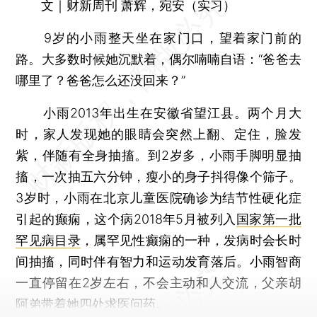
文｜财新周刊 萧辉，宛安（实习）
9岁的小雨整天坐在家门口，望着家门前的
路。大多数时候她沉默着，偶尔喃喃自语：“爸爸去
哪里了？爸爸怎么还没回来？”
小雨2013年出生在安徽省望江县。两个月大
时，家人发现她的眼睛会突然上翻、定住，脸发
紫，伴随有全身抽搐。到2岁多，小雨手脚明显抽
搐，一次抽五六分钟，瘦小的身子抖得像个筛子。
3岁时，小雨在北京儿童医院确诊为结节性硬化症
引起的癫痫，这个病2018年5月被列入
国家第一批
罕见病目录
，属罕见性癫痫的一种，发病时会长时
间抽搐，同时伴有智力和运动发育落后。小雨智商
一直停留在2岁左右，不会主动和人交流，父亲胡
阿弟带着她四处求医问药。