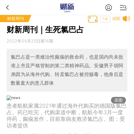
财新周刊
试听
T中
财新周刊｜生死氯巴占
2022年04月25日第16期
氯巴占是一类难治性癫痫的救命药，也是国内尚未批
准上市且严格管制的第二类精神药品。安徽男子胡阿
弟因为从海外代购、转卖氯巴占被控贩毒，他身后是
数量庞大的患儿群体
原图
患者航航家属2021年通过海外代购买的德国版氯巴
占。药已吃完，代购渠道中断，航航今年3月一度
停药，癫痫发作，目前靠病友救济氯巴占。图：受
访者提供