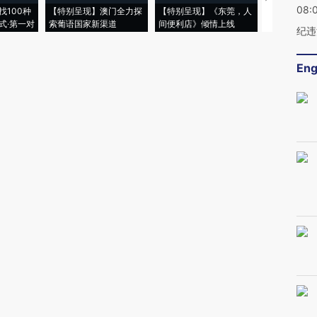
08:
找100种
【特别呈现】澳门全力探
【特别呈现】《东莞，人
会，让数智科
式·第一对
索葡语国家新渠道
间便利店》倾情上线
业
纪违
Eng