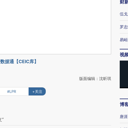
财
伍戈
罗志
易峘
视
数据通【CEIC库】
版面编辑：沈昕琪
#LPR
+关注
博
唐涯
”