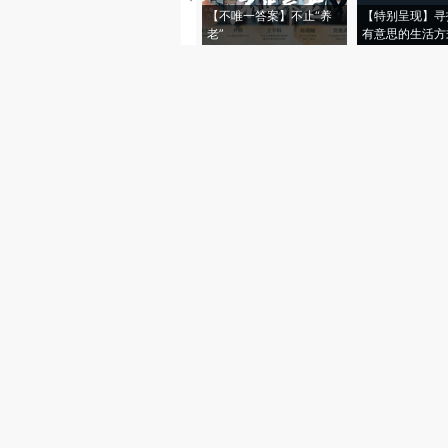
【不唯一答案】不止“养
【特别呈现】寻
老”
有意思的生活方