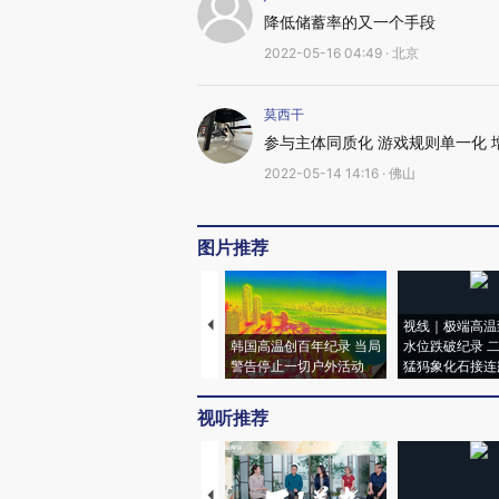
降低储蓄率的又一个手段
2022-05-16 04:49 · 北京
莫西干
参与主体同质化 游戏规则单一化 
2022-05-14 14:16 · 佛山
图片推荐
视线｜极端高温
韩国高温创百年纪录 当局
水位跌破纪录 
警告停止一切户外活动
猛犸象化石接连
视听推荐