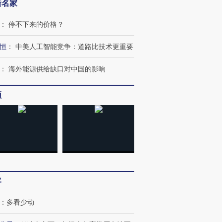
新名家
：
停不下来的价格？
恒
：
中美人工智能竞争：道路比技术更重要
：
海外能源供给缺口对中国的影响
频
客
：
多看少动