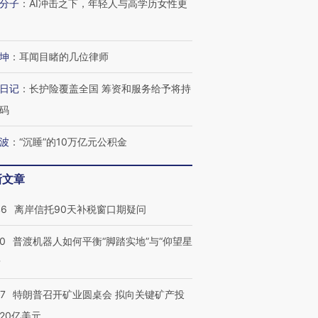
分子
：
AI冲击之下，年轻人与高学历女性更
坤
：
耳闻目睹的几位律师
日记
：
长护险覆盖全国 筹资和服务给予将持
码
波
：
“沉睡”的10万亿元公积金
新文章
46
离岸信托90天补税窗口期疑问
00
普渡机器人如何平衡“脚踏实地”与“仰望星
？
57
特朗普召开矿业圆桌会 拟向关键矿产投
20亿美元