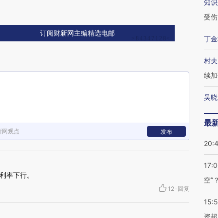
知识
受伤
订阅财新网主编精选电邮
丁金
村夫
续加
吴晓
最
新网观点
发布
20:
17:
利率下行。
空”
12
·
回复
15:
资超