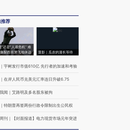
辑推荐
侵”还是“人道危机” 难
撕裂西班牙飞地休达
显影｜瓜农的漫长等待
｜
宇树发行市值610亿 先行者的加速和考验
｜
在岸人民币兑美元汇率连日升破6.75
我闻
｜
艾路明及多名股东被拘
｜
特朗普再签两份行政令限制出生公民权
周刊
｜
【封面报道】电力现货市场元年突进