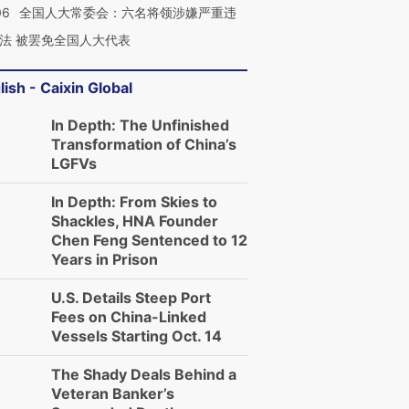
06
全国人大常委会：六名将领涉嫌严重违
技“链”接产
【特别呈现】寻找100种
CFO：不靠规模取胜，华
【特别呈
有意思的生活方式·第三对
住三大增长引擎是什么？
有意思的
法 被罢免全国人大代表
lish - Caixin Global
In Depth: The Unfinished
Transformation of China’s
LGFVs
In Depth: From Skies to
Shackles, HNA Founder
Chen Feng Sentenced to 12
Years in Prison
U.S. Details Steep Port
Fees on China-Linked
Vessels Starting Oct. 14
The Shady Deals Behind a
Veteran Banker’s