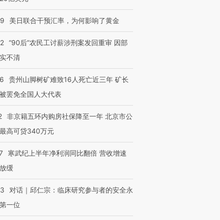
09
美日联合干预汇率，为何影响了黄金
32
“90后”农民工讨薪涉刑案发回重审 因部
实不清
36
贵州山脚树矿难致16人死亡近三年 矿长
被罢免全国人大代表
2
非京籍五环内购房社保降至一年 北京市公
最高可贷340万元
跨国走私7万
视线｜被称为“蟑螂”的印
视线｜“入侵”还是“人道危
检体内含3种
7
寒武纪上半年净利润同比翻倍 营收增速
度Z世代 用街头抗争将教
机”？难民潮撕裂西班牙
秘鲁纳斯
育部长拱下台
飞地休达
13人遇难
放缓
53
对话｜邱仁宗：临床研究参与者的安全永
第一位
进第四届链博
【商旅对话】华住集团