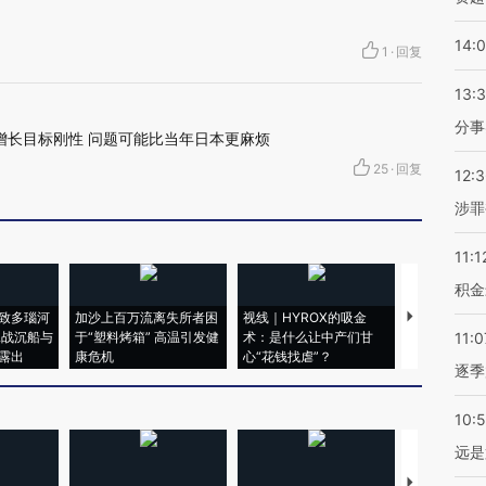
14:
1
·
回复
13:
分事
增长目标刚性 问题可能比当年日本更麻烦
25
·
回复
12:
涉罪
11:1
积金
致多瑙河
加沙上百万流离失所者困
视线｜HYROX的吸金
马航飞行员
二战沉船与
于“塑料烤箱” 高温引发健
术：是什么让中产们甘
粒摇头丸 尿
11:0
露出
康危机
心“花钱找虐”？
毒品
逐季
10:
远是
【推广】走