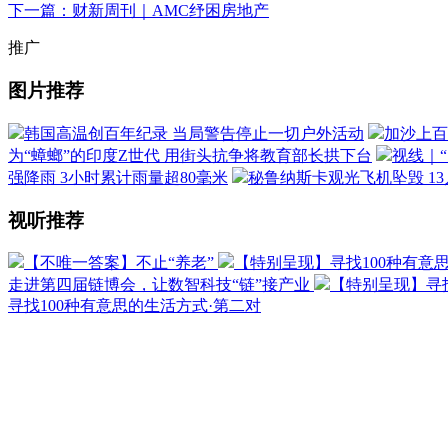
下一篇：财新周刊｜AMC纾困房地产
推广
图片推荐
韩国高温创百年纪录 当局警告停止一切户外活动
加沙上百
为“蟑螂”的印度Z世代 用街头抗争将教育部长拱下台
视线｜
强降雨 3小时累计雨量超80毫米
秘鲁纳斯卡观光飞机坠毁 1
视听推荐
【不唯一答案】不止“养老”
【特别呈现】寻找100种有意
走进第四届链博会，让数智科技“链”接产业
【特别呈现】寻找
寻找100种有意思的生活方式·第二对