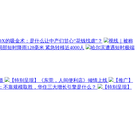
OX的吸金术：是什么让中产们甘心“花钱找虐”？
视线｜被称
部短时降雨128毫米 紧急转移近4000人
哈尔滨遭遇短时极端
道
【特别呈现】《东莞，人间便利店》倾情上线
【推广】
O：不靠规模取胜，华住三大增长引擎是什么？
【特别呈现】