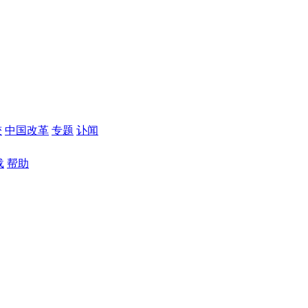
较
中国改革
专题
讣闻
载
帮助