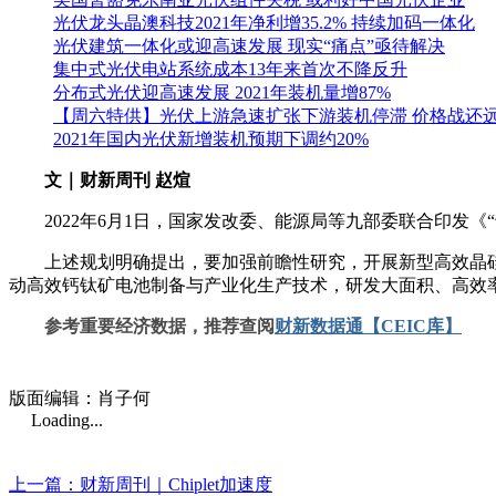
光伏龙头晶澳科技2021年净利增35.2% 持续加码一体化
光伏建筑一体化或迎高速发展 现实“痛点”亟待解决
集中式光伏电站系统成本13年来首次不降反升
分布式光伏迎高速发展 2021年装机量增87%
【周六特供】光伏上游急速扩张下游装机停滞 价格战还
2021年国内光伏新增装机预期下调约20%
文｜财新周刊 赵煊
2022年6月1日，国家发改委、能源局等九部委联合印发《
上述规划明确提出，要加强前瞻性研究，开展新型高效晶硅电
动高效钙钛矿电池制备与产业化生产技术，研发大面积、高效
参考重要经济数据，推荐查阅
财新数据通【CEIC库】
版面编辑：肖子何
Loading...
上一篇：财新周刊｜Chiplet加速度