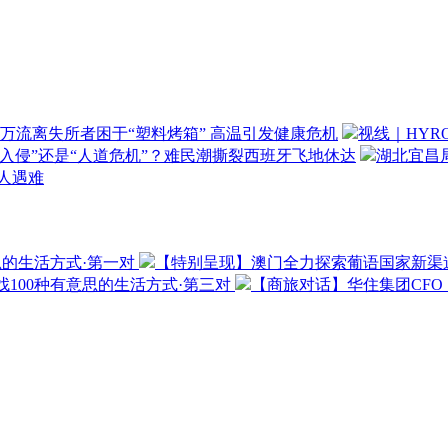
万流离失所者困于“塑料烤箱” 高温引发健康危机
视线｜HYR
“入侵”还是“人道危机”？难民潮撕裂西班牙飞地休达
湖北宜昌局
3人遇难
思的生活方式·第一对
【特别呈现】澳门全力探索葡语国家新渠
100种有意思的生活方式·第三对
【商旅对话】华住集团CF