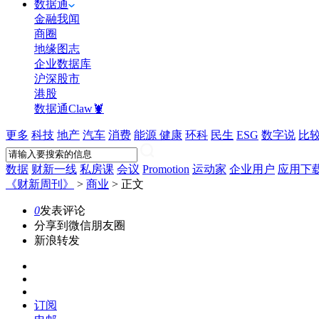
数据通
金融我闻
商圈
地缘图志
企业数据库
沪深股市
港股
数据通Claw🦞
更多
科技
地产
汽车
消费
能源
健康
环科
民生
ESG
数字说
比
数据
财新一线
私房课
会议
Promotion
运动家
企业用户
应用下
《财新周刊》
>
商业
>
正文
0
发表评论
分享到微信朋友圈
新浪转发
订阅