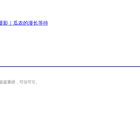
显影｜瓜农的漫长等待
篇篇重磅，可信可引。