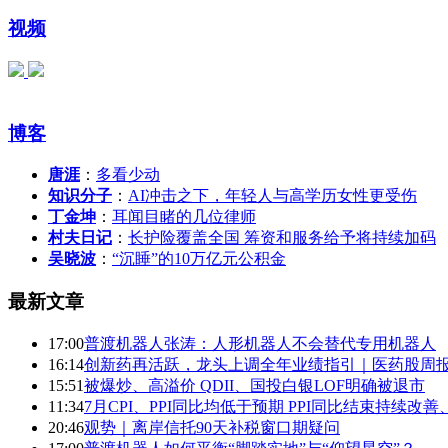
视频
博客
唐涯
：
多看少动
知识分子
：
AI冲击之下，年轻人与高学历女性更受伤
丁金坤
：
耳闻目睹的几位律师
村夫日记
：
长护险覆盖全国 筹资和服务给予将持续加码
吴晓波
：
“沉睡”的10万亿元公积金
最新文章
17:00
普渡机器人张涛：人形机器人不会替代专用机器人
16:14
创新药再活跃，龙头上调全年业绩指引｜医药股周
15:51
被爆炒、高溢价 QDII、国投白银LOF明确被退市
11:34
7月CPI、PPI同比均低于预期 PPI同比结束持续改
20:46
观势｜离岸信托90天补税窗口期疑问