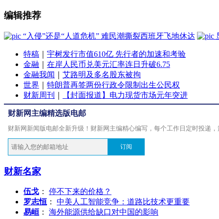
编辑推荐
“入侵”还是“人道危机” 难民潮撕裂西班牙飞地休达
特稿
｜
宇树发行市值610亿 先行者的加速和考验
金融
｜
在岸人民币兑美元汇率连日升破6.75
金融我闻
｜
艾路明及多名股东被拘
世界
｜
特朗普再签两份行政令限制出生公民权
财新周刊
｜
【封面报道】电力现货市场元年突进
财新网主编精选版电邮
财新网新闻版电邮全新升级！财新网主编精心编写，每个工作日定时投递，
订阅
财新名家
伍戈
：
停不下来的价格？
罗志恒
：
中美人工智能竞争：道路比技术更重要
易峘
：
海外能源供给缺口对中国的影响