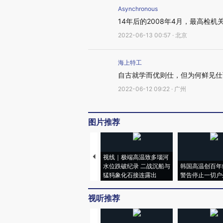
Asynchronous
14年后的2008年4月，最高检机
2022-06-13 00:57 · 北京
海上特工
自古就学而优则仕，但为何鲜见仕
2022-06-12 09:22 · 广州
图片推荐
视线｜极端高温致多瑙河
水位跌破纪录 二战沉船与
韩国高温创百年
猛犸象化石接连露出
警告停止一切户
视听推荐