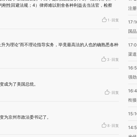
的刚性回避法规；4）律师难以割舍各种利益去当法官，检察
注册
1
·
回复
17:1
国品
上升为理论”而不理论指导实务，毕竟最高法的人也的确熟悉各种
17:
渠道
3
·
回复
16:
强劲
变成为了美国总统。
16:
·
回复
衔接
15:1
变为京州市政法委书记了。
8
·
回复
14:
光伏