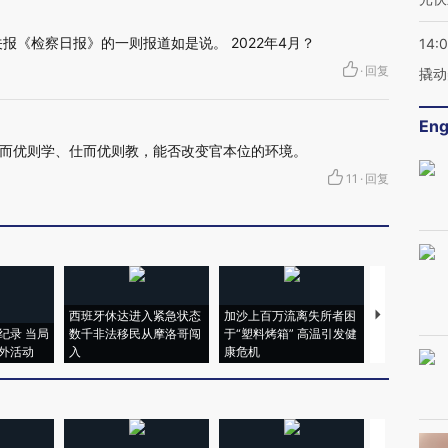
关报《检察日报》的一则报道如是说。 2022年4月？
14:
·
回复
撬动
Eng
而优则学、仕而优则教，能否改变官本位的环境。
11
·
回复
西班牙休达进入紧急状态
加沙上百万流离失所者困
视线｜HYR
纪录 当局
数千非法移民从摩洛哥闯
于“塑料烤箱” 高温引发健
术：是什么
外活动
入
康危机
心“花钱找虐