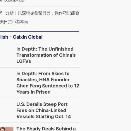
05
分析｜贝森特操盘稳日元，操作巧思能否
美日货币基本面
lish - Caixin Global
In Depth: The Unfinished
Transformation of China’s
LGFVs
In Depth: From Skies to
Shackles, HNA Founder
Chen Feng Sentenced to 12
Years in Prison
OX的吸金
马航飞行员跨国走私7万
视线｜被称为“蟑螂”的印
让中产们甘
粒摇头丸 尿检体内含3种
度Z世代 用街头抗争将教
秘鲁纳斯
”？
毒品
育部长拱下台
13人遇难
U.S. Details Steep Port
Fees on China-Linked
Vessels Starting Oct. 14
The Shady Deals Behind a