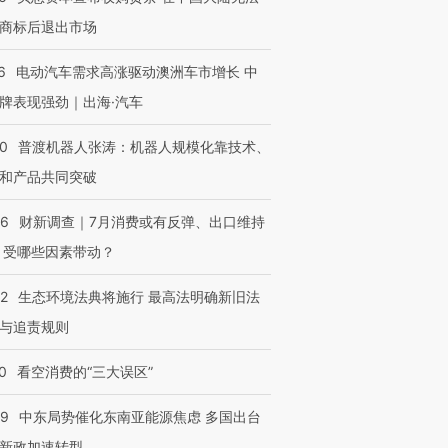
商标后退出市场
6
电动汽车需求高涨驱动澳洲车市增长 中
牌表现强劲｜出海·汽车
00
普渡机器人张涛：机器人规模化靠技术、
和产品共同突破
56
财新调查｜7月消费或有反弹、出口维持
 受哪些因素带动？
42
生态环境法典将施行 最高法明确新旧法
与追责规则
0
看空消费的“三大误区”
59
中东局势催化东南亚能源焦虑 多国出台
新政加速转型