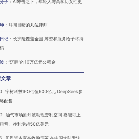
分子
：
AI冲击之下，年轻人与高学历女性更
坤
：
耳闻目睹的几位律师
日记
：
长护险覆盖全国 筹资和服务给予将持
码
波
：
“沉睡”的10万亿元公积金
新文章
0
宇树科技IPO估值600亿元 DeepSeek参
略配售
22
油气市场剧烈波动现套利空间 嘉能可上
扭亏、净利增超50亿美元
6
贝恩资本宣布收购贡茶 在中国大陆无法