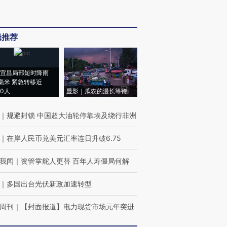
辑推荐
宜昌局部短时降雨
8毫米 紧急转移近
00人
显影｜瓜农的漫长等待
｜
规避封锁 中国超大油轮停靠埃及绕行非洲
｜
在岸人民币兑美元汇率连日升破6.75
我闻
｜
资管掌舵人更替 百年人寿僵局何解
｜
多国出台光伏新政加速转型
周刊
｜
【封面报道】电力现货市场元年突进