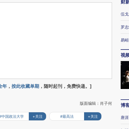
财
伍戈
罗志
易峘
视
全年
，
按此收藏单期
，随时起刊，免费快递。]
版面编辑：肖子何
博
#中国政法大学
+关注
#最高法
+关注
唐涯