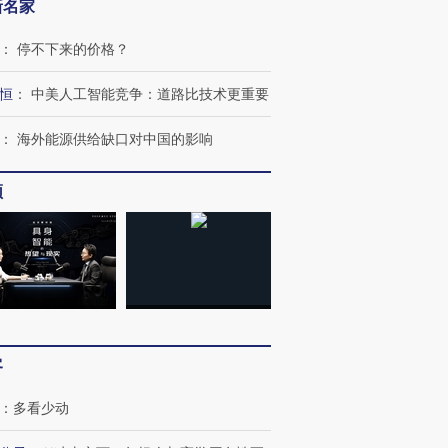
新名家
：
停不下来的价格？
恒
：
中美人工智能竞争：道路比技术更重要
：
海外能源供给缺口对中国的影响
频
客
：
多看少动