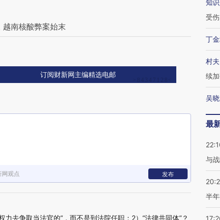
知识
受伤
 越南核酸弊案始末
丁金
力
村夫
订阅财新网主编精选电邮
续加
吴晓
最
22:1
与战
新网观点
发布
20:
半年
权力去争取当法官的”，而不是到法院任职；2）“法律共同体”？
17:2