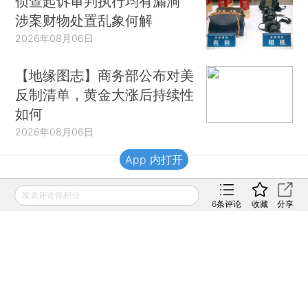
侦查起诉审判执行均有漏洞
涉案财物处置乱象何解
2026年08月06日
【地缘图志】商务部公布对美
反制清单，黄金大涨后持续性
如何
2026年08月06日
App 内打开
财新移动
发表评论得积分
6
条评论
收藏
分享
财新
财新周刊
Caixin
登录
网页版
订阅电邮
|
|
Copyright 财新网 All Rights Reserved