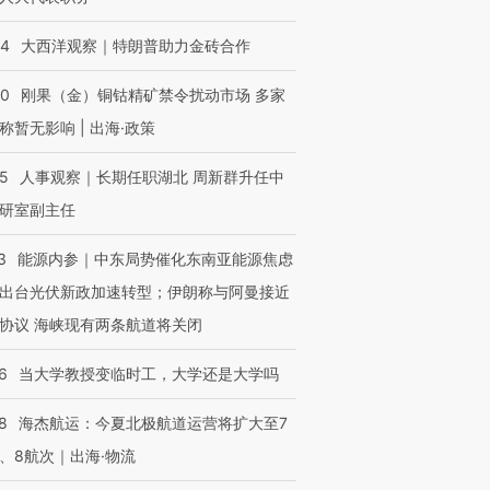
44
大西洋观察｜特朗普助力金砖合作
40
刚果（金）铜钴精矿禁令扰动市场 多家
称暂无影响 | 出海·政策
25
人事观察｜长期任职湖北 周新群升任中
研室副主任
跨国走私7万
视线｜被称为“蟑螂”的印
视线｜“入侵”还是“人道危
3
能源内参｜中东局势催化东南亚能源焦虑
检体内含3种
度Z世代 用街头抗争将教
机”？难民潮撕裂西班牙
秘鲁纳斯
育部长拱下台
飞地休达
13人遇难
出台光伏新政加速转型；伊朗称与阿曼接近
协议 海峡现有两条航道将关闭
6
当大学教授变临时工，大学还是大学吗
进第四届链博
【商旅对话】华住集团
8
海杰航运：今夏北极航道运营将扩大至7
技“链”接产
【特别呈现】寻找100种
CFO：不靠规模取胜，华
【特别呈
有意思的生活方式·第三对
住三大增长引擎是什么？
有意思的
、8航次｜出海·物流