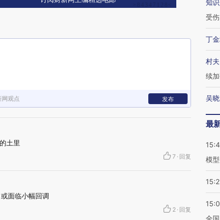
知识
受伤
丁金
村夫
续加
吴晓
新网观点
发布
最
的土里
15:
7
·
回复
模型
15:2
月或面临小幅回调
15:
2
·
回复
全国