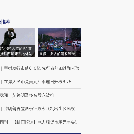
辑推荐
侵”还是“人道危机” 难
撕裂西班牙飞地休达
显影｜瓜农的漫长等待
｜
宇树发行市值610亿 先行者的加速和考验
｜
在岸人民币兑美元汇率连日升破6.75
我闻
｜
艾路明及多名股东被拘
｜
特朗普再签两份行政令限制出生公民权
周刊
｜
【封面报道】电力现货市场元年突进