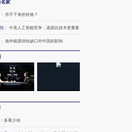
新名家
：
停不下来的价格？
恒
：
中美人工智能竞争：道路比技术更重要
：
海外能源供给缺口对中国的影响
频
客
：
多看少动