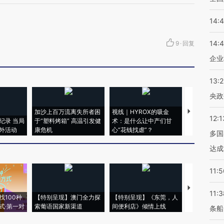
14:
14:
9
·
回复
企业
13:
央政
加沙上百万流离失所者困
视线｜HYROX的吸金
马航飞行员
12:1
纪录 当局
于“塑料烤箱” 高温引发健
术：是什么让中产们甘
粒摇头丸 尿
外活动
康危机
心“花钱找虐”？
毒品
多国
达成
11:5
【推广】走
11:3
找100种
【特别呈现】澳门全力探
【特别呈现】《东莞，人
会，让数智科
式·第一对
索葡语国家新渠道
间便利店》倾情上线
业
条船