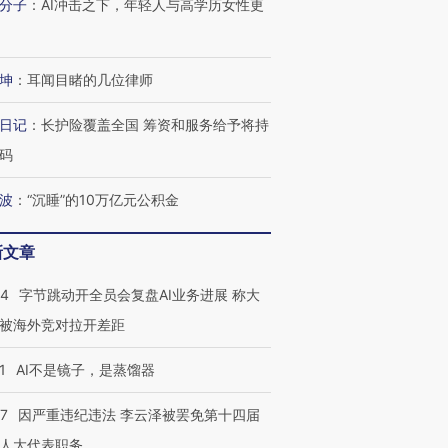
分子
：
AI冲击之下，年轻人与高学历女性更
坤
：
耳闻目睹的几位律师
日记
：
长护险覆盖全国 筹资和服务给予将持
码
波
：
“沉睡”的10万亿元公积金
新文章
44
字节跳动开全员会复盘AI业务进展 称大
被海外竞对拉开差距
1
AI不是镜子，是蒸馏器
07
因严重违纪违法 李云泽被罢免第十四届
人大代表职务