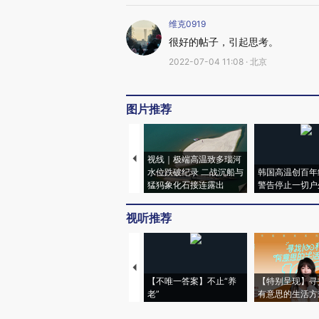
维克0919
很好的帖子，引起思考。
2022-07-04 11:08 · 北京
图片推荐
视线｜极端高温致多瑙河
水位跌破纪录 二战沉船与
韩国高温创百年
猛犸象化石接连露出
警告停止一切户
视听推荐
【不唯一答案】不止“养
【特别呈现】寻
老”
有意思的生活方