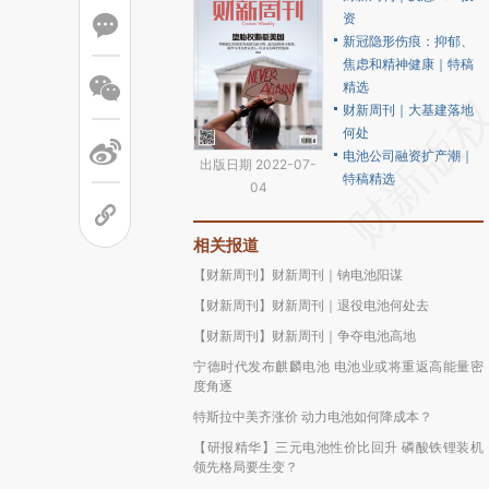
资
新冠隐形伤痕：抑郁、
焦虑和精神健康｜特稿
精选
财新周刊｜大基建落地
何处
电池公司融资扩产潮｜
出版日期 2022-07-
特稿精选
04
相关报道
【财新周刊】财新周刊｜钠电池阳谋
【财新周刊】财新周刊｜退役电池何处去
【财新周刊】财新周刊｜争夺电池高地
宁德时代发布麒麟电池 电池业或将重返高能量密
度角逐
特斯拉中美齐涨价 动力电池如何降成本？
【研报精华】三元电池性价比回升 磷酸铁锂装机
领先格局要生变？