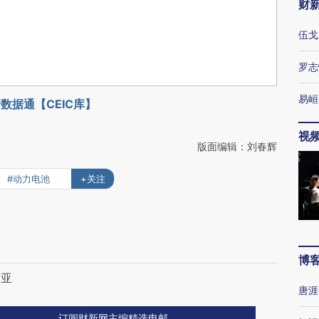
财
伍戈
罗志
易峘
数据通【CEIC库】
视
版面编辑：刘春辉
#动力电池
+关注
博
南亚
唐涯
订阅财新网主编精选电邮