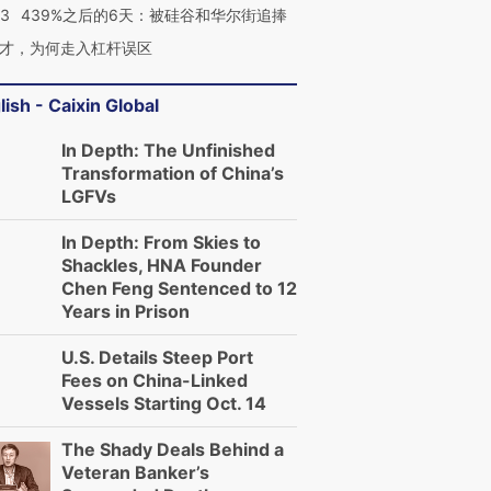
53
439%之后的6天：被硅谷和华尔街追捧
才，为何走入杠杆误区
lish - Caixin Global
In Depth: The Unfinished
Transformation of China’s
LGFVs
In Depth: From Skies to
Shackles, HNA Founder
Chen Feng Sentenced to 12
Years in Prison
U.S. Details Steep Port
Fees on China-Linked
Vessels Starting Oct. 14
The Shady Deals Behind a
Veteran Banker’s