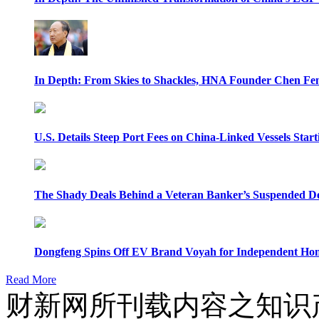
In Depth: From Skies to Shackles, HNA Founder Chen Feng
U.S. Details Steep Port Fees on China-Linked Vessels Start
The Shady Deals Behind a Veteran Banker’s Suspended D
Dongfeng Spins Off EV Brand Voyah for Independent Hon
Read More
财新网所刊载内容之知识