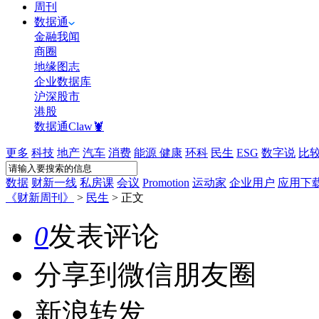
周刊
数据通
金融我闻
商圈
地缘图志
企业数据库
沪深股市
港股
数据通Claw🦞
更多
科技
地产
汽车
消费
能源
健康
环科
民生
ESG
数字说
比
数据
财新一线
私房课
会议
Promotion
运动家
企业用户
应用下
《财新周刊》
>
民生
>
正文
0
发表评论
分享到微信朋友圈
新浪转发