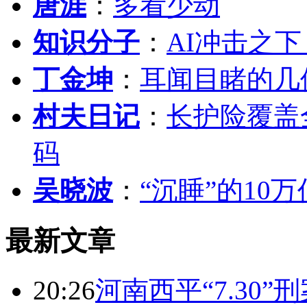
唐涯
：
多看少动
知识分子
：
AI冲击之
丁金坤
：
耳闻目睹的几
村夫日记
：
长护险覆盖
码
吴晓波
：
“沉睡”的10
最新文章
20:26
河南西平“7.30”