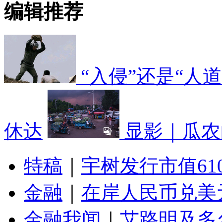
编辑推荐
“入侵”还是“人
休达
显影｜瓜农
特稿
｜
宇树发行市值61
金融
｜
在岸人民币兑美元
金融我闻
｜
艾路明及多