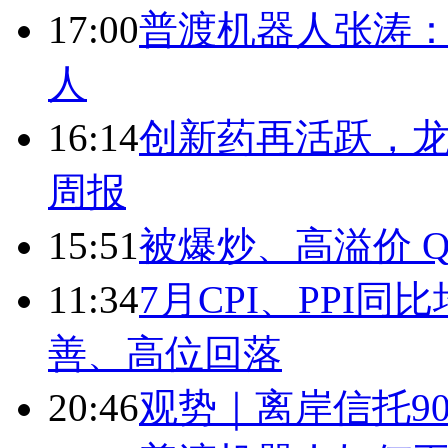
17:00
普渡机器人张涛
人
16:14
创新药再活跃，
周报
15:51
被爆炒、高溢价 Q
11:34
7月CPI、PPI同
善、高位回落
20:46
观势｜离岸信托9