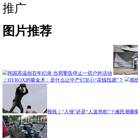
推广
图片推荐
韩国高温创百年纪录 当局警告停止一切户外活动
｜HYROX的吸金术：是什么让中产们甘心“花钱找虐”？
视
视线｜“入侵”还是“人道危机”？难民潮撕