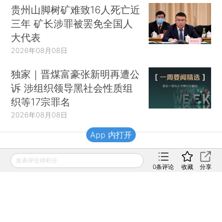
贵州山脚树矿难致16人死亡近
三年 矿长涉罪被罢免全国人
大代表
2026年08月08日
独家｜晋煤富豪张新明再遭公
诉 涉组织领导黑社会性质组
织等17宗罪名
2026年08月08日
App 内打开
财新移动
发表评论得积分
0
条评论
收藏
分享
财新
财新周刊
Caixin