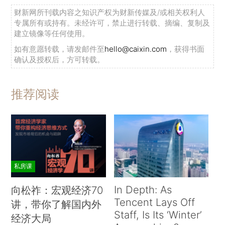
财新网所刊载内容之知识产权为财新传媒及/或相关权利人
专属所有或持有。未经许可，禁止进行转载、摘编、复制及
建立镜像等任何使用。
如有意愿转载，请发邮件至
hello@caixin.com
，获得书面
确认及授权后，方可转载。
推荐阅读
私房课
In Depth: As
向松祚：宏观经济70
Tencent Lays Off
讲，带你了解国内外
Staff, Is Its ‘Winter’
经济大局