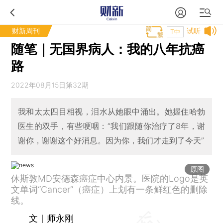
财新周刊
试听
T中
随笔｜无国界病人：我的八年抗癌
路
2022年08月15日第32期
我和太太四目相视，泪水从她眼中涌出。她握住哈勃
医生的双手，有些哽咽：“我们跟随你治疗了8年，谢
谢你，谢谢这个好消息。因为你，我们才走到了今天”
原图
休斯敦MD安德森癌症中心内景。医院的Logo是英
文单词“Cancer”（癌症）上划有一条鲜红色的删除
线。
文｜师永刚