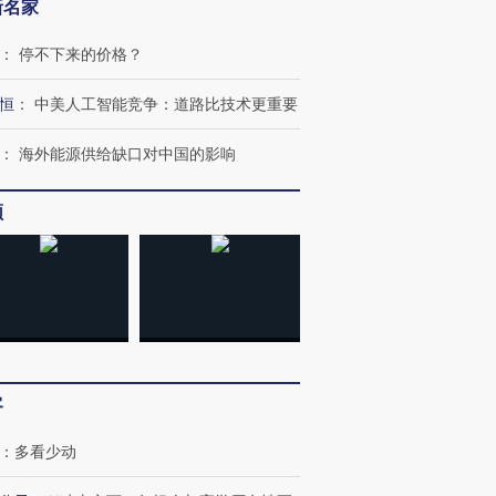
新名家
：
停不下来的价格？
恒
：
中美人工智能竞争：道路比技术更重要
：
海外能源供给缺口对中国的影响
频
客
：
多看少动