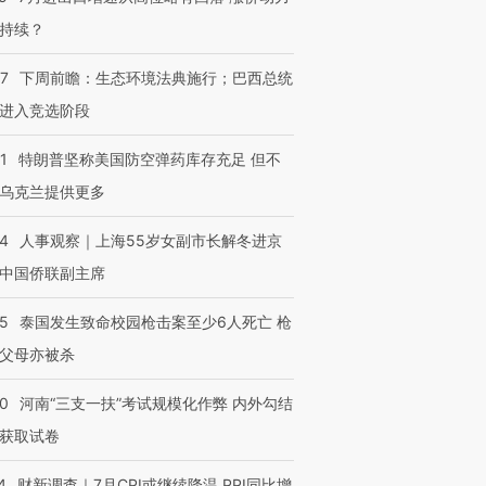
持续？
07
下周前瞻：生态环境法典施行；巴西总统
进入竞选阶段
跨国走私7万
视线｜被称为“蟑螂”的印
视线｜“入侵”还是“人道危
1
特朗普坚称美国防空弹药库存充足 但不
检体内含3种
度Z世代 用街头抗争将教
机”？难民潮撕裂西班牙
秘鲁纳斯
育部长拱下台
飞地休达
13人遇难
乌克兰提供更多
24
人事观察｜上海55岁女副市长解冬进京
中国侨联副主席
进第四届链博
【商旅对话】华住集团
45
泰国发生致命校园枪击案至少6人死亡 枪
技“链”接产
【特别呈现】寻找100种
CFO：不靠规模取胜，华
【特别呈
有意思的生活方式·第三对
住三大增长引擎是什么？
有意思的
父母亦被杀
40
河南“三支一扶”考试规模化作弊 内外勾结
获取试卷
4
财新调查｜7月CPI或继续降温 PPI同比增