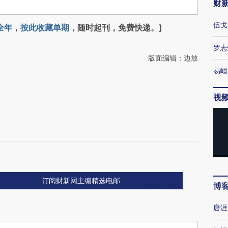
财
伍戈
全年
，
按此收藏单期
，随时起刊，免费快递。]
罗志
版面编辑：边放
易峘
视
订阅财新网主编精选电邮
博
唐涯