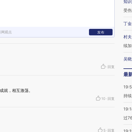
知识
受伤
丁金
新网观点
发布
村夫
续加
吴晓
·
回复
最
19:5
成就，相互激荡。
持续
10
·
回复
19:1
过7
5
·
回复
19:1