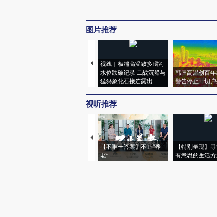
图片推荐
视线｜极端高温致多瑙河
水位跌破纪录 二战沉船与
韩国高温创百年
猛犸象化石接连露出
警告停止一切户
视听推荐
【不唯一答案】不止“养
【特别呈现】寻
老”
有意思的生活方