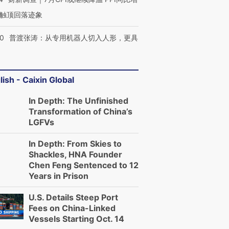
触顶回落迹象
00
普渡张涛：从专用机器人切入人形，更具
lish - Caixin Global
In Depth: The Unfinished
Transformation of China’s
LGFVs
In Depth: From Skies to
Shackles, HNA Founder
Chen Feng Sentenced to 12
Years in Prison
U.S. Details Steep Port
Fees on China-Linked
Vessels Starting Oct. 14