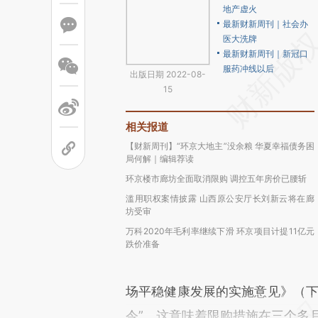
地产虚火
最新财新周刊｜社会办
医大洗牌
最新财新周刊｜新冠口
服药冲线以后
出版日期 2022-08-
15
相关报道
【财新周刊】“环京大地主”没余粮 华夏幸福债务困
局何解｜编辑荐读
环京楼市廊坊全面取消限购 调控五年房价已腰斩
滥用职权案情披露 山西原公安厅长刘新云将在廊
坊受审
万科2020年毛利率继续下滑 环京项目计提11亿元
跌价准备
场平稳健康发展的实施意见》（下
令”。这意味着限购措施在三个多