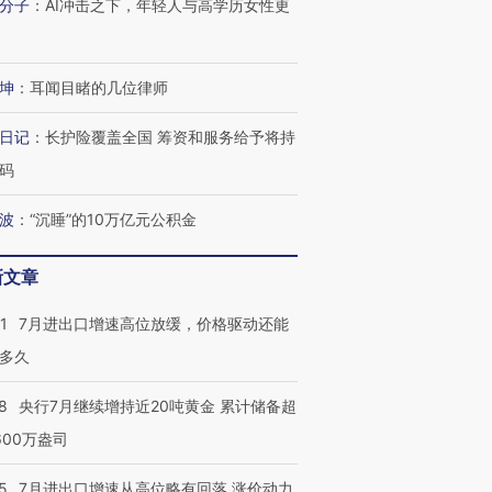
分子
：
AI冲击之下，年轻人与高学历女性更
坤
：
耳闻目睹的几位律师
日记
：
长护险覆盖全国 筹资和服务给予将持
码
波
：
“沉睡”的10万亿元公积金
新文章
1
7月进出口增速高位放缓，价格驱动还能
多久
8
央行7月继续增持近20吨黄金 累计储备超
600万盎司
5
7月进出口增速从高位略有回落 涨价动力