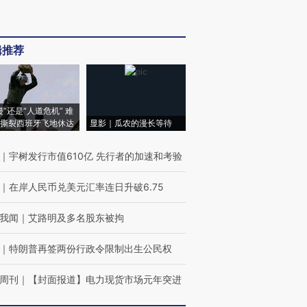
辑推荐
侵”还是“人道危机” 难
撕裂西班牙飞地休达
显影｜瓜农的漫长等待
｜
宇树发行市值610亿 先行者的加速和考验
｜
在岸人民币兑美元汇率连日升破6.75
我闻
｜
艾路明及多名股东被拘
｜
特朗普再签两份行政令限制出生公民权
周刊
｜
【封面报道】电力现货市场元年突进