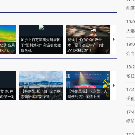
能否
19:
大选
加沙上百万流离失所者困
视线｜HYROX的吸金
马航飞行员
19:0
纪录 当局
于“塑料烤箱” 高温引发健
术：是什么让中产们甘
粒摇头丸 尿
外活动
康危机
心“花钱找虐”？
毒品
会向
18:
候任
【推广】走
17:
找100种
【特别呈现】澳门全力探
【特别呈现】《东莞，人
会，让数智科
式·第一对
索葡语国家新渠道
间便利店》倾情上线
业
手祖
17:
提前
17:1