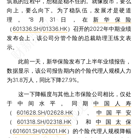
筑底的过程中，想稳是稳不住的。就像股市，要么
向上，要么向下。为了稳队伍，发展才是硬道
理。”8月31日，在
新华保险
（
601336.SH
/
01336.HK
）召开的2022年中期业绩
发布会上，该公司分管个险的总裁助理王练文表
示。
此前一天，新华保险发布了上半年业绩报告，
数据显示，该公司报告期内的个险代理人规模人力
为31.8万人，同比下降27.9%。
这一下降幅度与其他上市保险公司相比，仅处
于中间水平。同期
中国人寿
（
601628.SH
/
02628.HK
）、
中国平安
（
601318.SH
/
02318.HK
）和
中国太保
（
601601.SH
/
02601.HK
）的个险代理人规模降幅