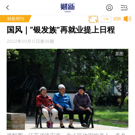
财新周刊
试听
T中
国风｜“银发族”再就业提上日程
2022年09月12日第36期
原图