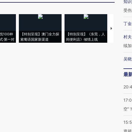
知识
受伤
丁金
【推广】走
找100种
【特别呈现】澳门全力探
【特别呈现】《东莞，人
会，让数智科
村夫
式·第一对
索葡语国家新渠道
间便利店》倾情上线
业
续加
吴晓
最
20:
17:
空”
15:
资超