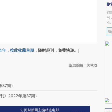
财
财
写
引
全年
，
按此收藏单期
，随时起刊，免费快递。]
版面编辑：吴秋晗
第37期）
》2022年第37期）
订阅财新网主编精选电邮