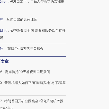
分子
：
AI冲击之下，年轻人与高学历女性更
坤
：
耳闻目睹的几位律师
进第四届链博
【商旅对话】华住集团
技“链”接产
【特别呈现】寻找100种
CFO：不靠规模取胜，华
【特别呈
日记
：
长护险覆盖全国 筹资和服务给予将持
有意思的生活方式·第三对
住三大增长引擎是什么？
有意思的
码
波
：
“沉睡”的10万亿元公积金
新文章
46
离岸信托90天补税窗口期疑问
00
普渡机器人如何平衡“脚踏实地”与“仰望星
？
57
特朗普召开矿业圆桌会 拟向关键矿产投
20亿美元