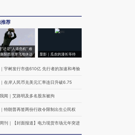
辑推荐
侵”还是“人道危机” 难
撕裂西班牙飞地休达
显影｜瓜农的漫长等待
｜
宇树发行市值610亿 先行者的加速和考验
｜
在岸人民币兑美元汇率连日升破6.75
我闻
｜
艾路明及多名股东被拘
｜
特朗普再签两份行政令限制出生公民权
周刊
｜
【封面报道】电力现货市场元年突进