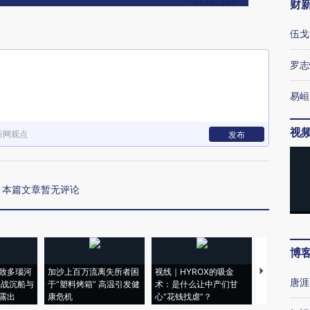
财
伍戈
罗志
易峘
视
新网观点
发布
本篇文章暂无评论
博
致多瑙河
加沙上百万流离失所者困
视线｜HYROX的吸金
马航飞行员
唐涯
二战沉船与
于“塑料烤箱” 高温引发健
术：是什么让中产们甘
粒摇头丸 尿
露出
康危机
心“花钱找虐”？
毒品