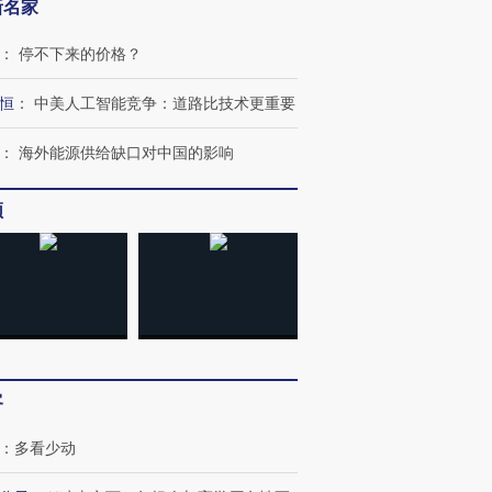
新名家
：
停不下来的价格？
恒
：
中美人工智能竞争：道路比技术更重要
：
海外能源供给缺口对中国的影响
频
客
跨国走私7万
视线｜被称为“蟑螂”的印
视线｜“入侵”还是“人道危
：
多看少动
检体内含3种
度Z世代 用街头抗争将教
机”？难民潮撕裂西班牙
秘鲁纳斯
育部长拱下台
飞地休达
13人遇难