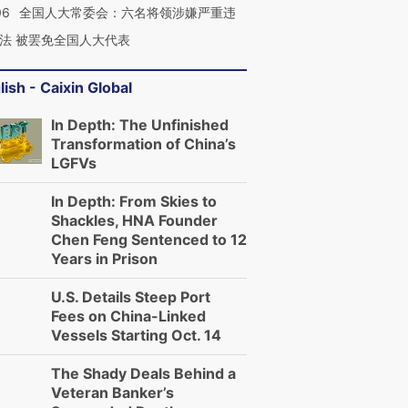
06
全国人大常委会：六名将领涉嫌严重违
法 被罢免全国人大代表
lish - Caixin Global
In Depth: The Unfinished
Transformation of China’s
LGFVs
In Depth: From Skies to
Shackles, HNA Founder
Chen Feng Sentenced to 12
Years in Prison
U.S. Details Steep Port
Fees on China-Linked
Vessels Starting Oct. 14
The Shady Deals Behind a
Veteran Banker’s