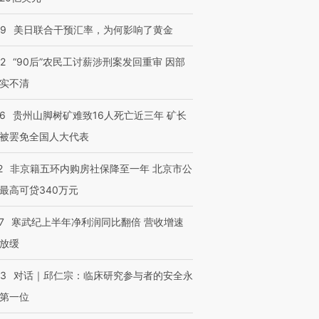
09
美日联合干预汇率，为何影响了黄金
32
“90后”农民工讨薪涉刑案发回重审 因部
实不清
36
贵州山脚树矿难致16人死亡近三年 矿长
被罢免全国人大代表
2
非京籍五环内购房社保降至一年 北京市公
最高可贷340万元
7
寒武纪上半年净利润同比翻倍 营收增速
放缓
53
对话｜邱仁宗：临床研究参与者的安全永
第一位