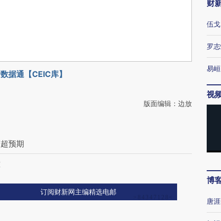
财
伍戈
罗志
易峘
数据通【CEIC库】
视
版面编辑：边放
苏超预期
难
博
订阅财新网主编精选电邮
唐涯