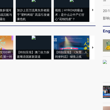
致多瑙河
加沙上百万流离失所者困
视线｜HYROX的吸金
马航飞行员
20:1
二战沉船与
于“塑料烤箱” 高温引发健
术：是什么让中产们甘
粒摇头丸 尿
影响
露出
康危机
心“花钱找虐”？
毒品
Eng
【推广】走
找100种
【特别呈现】澳门全力探
【特别呈现】《东莞，人
会，让数智科
式·第一对
索葡语国家新渠道
间便利店》倾情上线
业