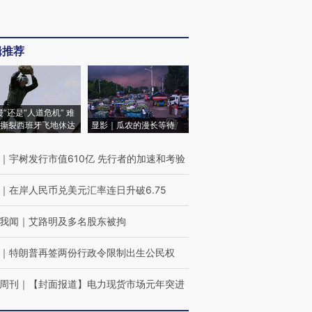
辑推荐
侵”还是“人道危机” 难
撕裂西班牙飞地休达
显影｜瓜农的漫长等待
｜
宇树发行市值610亿 先行者的加速和考验
｜
在岸人民币兑美元汇率连日升破6.75
我闻
｜
艾路明及多名股东被拘
｜
特朗普再签两份行政令限制出生公民权
周刊
｜
【封面报道】电力现货市场元年突进