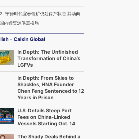
跨国走私7万
视线｜被称为“蟑螂”的印
视线｜“入侵”还是“人道危
2
宁德时代宜春锂矿仍处停产状态 其动向
检体内含3种
度Z世代 用街头抗争将教
机”？难民潮撕裂西班牙
秘鲁纳斯
国内锂资源供需格局
育部长拱下台
飞地休达
13人遇难
lish - Caixin Global
In Depth: The Unfinished
Transformation of China’s
进第四届链博
【商旅对话】华住集团
LGFVs
技“链”接产
【特别呈现】寻找100种
CFO：不靠规模取胜，华
【特别呈
有意思的生活方式·第三对
住三大增长引擎是什么？
有意思的
In Depth: From Skies to
Shackles, HNA Founder
Chen Feng Sentenced to 12
Years in Prison
U.S. Details Steep Port
Fees on China-Linked
Vessels Starting Oct. 14
The Shady Deals Behind a