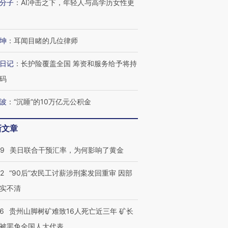
分子
：
AI冲击之下，年轻人与高学历女性更
坤
：
耳闻目睹的几位律师
日记
：
长护险覆盖全国 筹资和服务给予将持
码
波
：
“沉睡”的10万亿元公积金
新文章
09
美日联合干预汇率，为何影响了黄金
32
“90后”农民工讨薪涉刑案发回重审 因部
实不清
36
贵州山脚树矿难致16人死亡近三年 矿长
被罢免全国人大代表