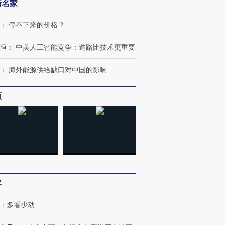
新名家
：
停不下来的价格？
恒
：
中美人工智能竞争：道路比技术更重要
：
海外能源供给缺口对中国的影响
频
客
：
多看少动