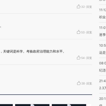
32
·
回复
11:1
积金
。
11:0
53
·
回复
逐季
10:
，关键词是科学。考验政府治理能力和水平。
远是
54
·
回复
08:
纪违
21:
28
·
回复
2.
20:
倍