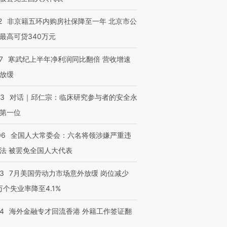
2
非京籍五环内购房社保降至一年 北京市公
最高可贷340万元
7
寒武纪上半年净利润同比翻倍 营收增速
放缓
53
对话｜邱仁宗：临床研究参与者的安全永
第一位
06
全国人大常委会：六名将领涉嫌严重违
法 被罢免全国人大代表
43
7月美国劳动力市场意外放缓 岗位减少
3万个失业率降至4.1%
14
海外金融专才回流香港 外籍工作签证翻