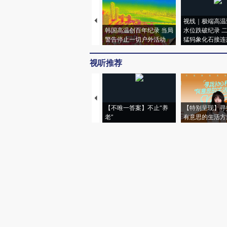
视线｜极端高温
韩国高温创百年纪录 当局
水位跌破纪录 
警告停止一切户外活动
猛犸象化石接连
视听推荐
【不唯一答案】不止“养
【特别呈现】寻
老”
有意思的生活方