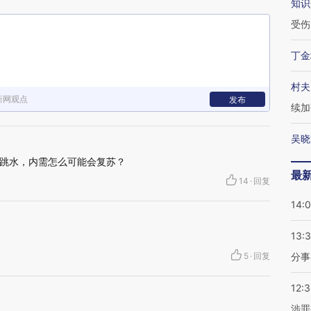
知识
受伤
丁金
村夫
新网观点
发布
续加
吴晓
跳水，内需怎么可能会复苏？
最
14
·
回复
14:
13:
5
·
回复
分事
12:
涉罪