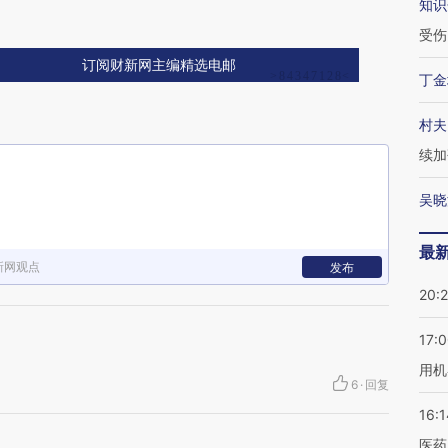
知识
受伤
订阅财新网主编精选电邮
丁金
村夫
续加
吴晓
最
新网观点
发布
20:
17:
用机
6
·
回复
16:1
医药