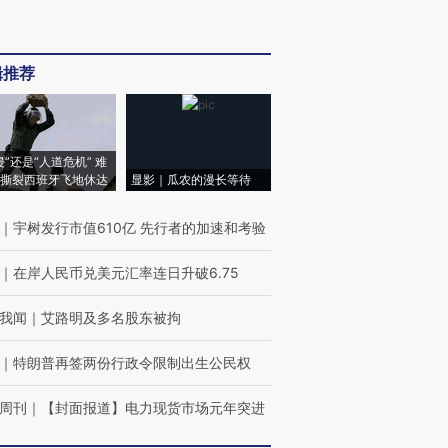
辑推荐
侵”还是“人道危机” 难
撕裂西班牙飞地休达
显影｜瓜农的漫长等待
｜
宇树发行市值610亿 先行者的加速和考验
｜
在岸人民币兑美元汇率连日升破6.75
我闻
｜
艾路明及多名股东被拘
｜
特朗普再签两份行政令限制出生公民权
周刊
｜
【封面报道】电力现货市场元年突进