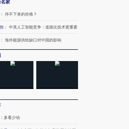
新名家
：
停不下来的价格？
恒
：
中美人工智能竞争：道路比技术更重要
：
海外能源供给缺口对中国的影响
频
客
：
多看少动