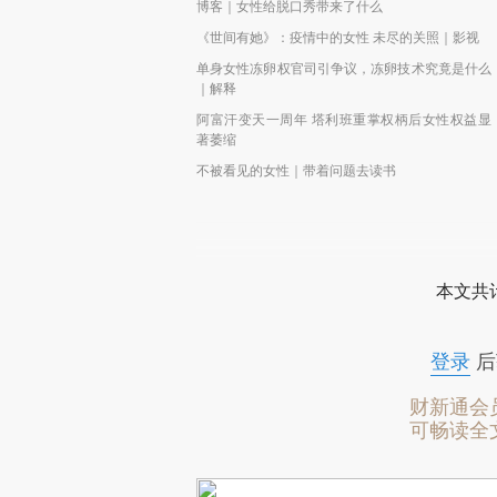
博客｜女性给脱口秀带来了什么
《世间有她》：疫情中的女性 未尽的关照｜影视
单身女性冻卵权官司引争议，冻卵技术究竟是什么
｜解释
阿富汗变天一周年 塔利班重掌权柄后女性权益显
著萎缩
不被看见的女性｜带着问题去读书
本文共计
登录
后
财新通会
可畅读全