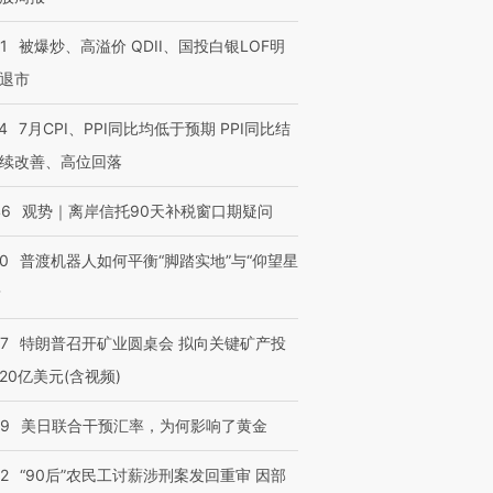
1
被爆炒、高溢价 QDII、国投白银LOF明
退市
4
7月CPI、PPI同比均低于预期 PPI同比结
续改善、高位回落
46
观势｜离岸信托90天补税窗口期疑问
00
普渡机器人如何平衡“脚踏实地”与“仰望星
？
57
特朗普召开矿业圆桌会 拟向关键矿产投
20亿美元(含视频)
09
美日联合干预汇率，为何影响了黄金
32
“90后”农民工讨薪涉刑案发回重审 因部