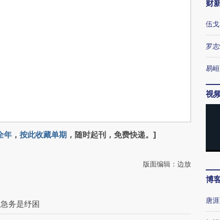
财
伍戈
罗志
易峘
视
全年
，
按此收藏单期
，随时起刊，免费快递。]
版面编辑：边放
博
唐涯
，急务是纾困