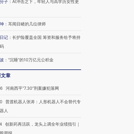
分子
：
AI冲击之下，年轻人与高学历女性更
坤
：
耳闻目睹的几位律师
日记
：
长护险覆盖全国 筹资和服务给予将持
码
波
：
“沉睡”的10万亿元公积金
新文章
26
河南西平“7.30”刑案嫌犯落网
00
普渡机器人张涛：人形机器人不会替代专
器人
4
创新药再活跃，龙头上调全年业绩指引｜
股周报