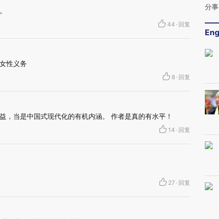
分事
。
44
·
回复
Eng
女性义务
8
·
回复
益，当是中国式现代化的有机内涵。 作者是真的有水平！
14
·
回复
27
·
回复