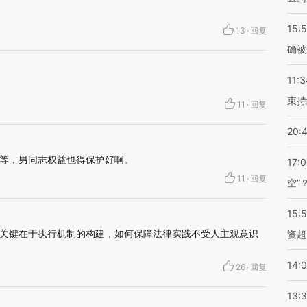
15:5
13
·
回复
确被
11:3
束持
11
·
回复
20:
等，男同志权益也得保护好啊。
17:
11
·
回复
空”
15:
关键在于执行机制的构建，如何保障法律实践不受人主观意识
资超
14:
26
·
回复
13: