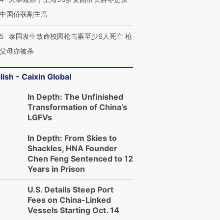
中国侨联副主席
45
泰国发生致命校园枪击案至少6人死亡 枪
父母亦被杀
lish - Caixin Global
In Depth: The Unfinished
Transformation of China’s
LGFVs
In Depth: From Skies to
Shackles, HNA Founder
Chen Feng Sentenced to 12
Years in Prison
U.S. Details Steep Port
Fees on China-Linked
Vessels Starting Oct. 14