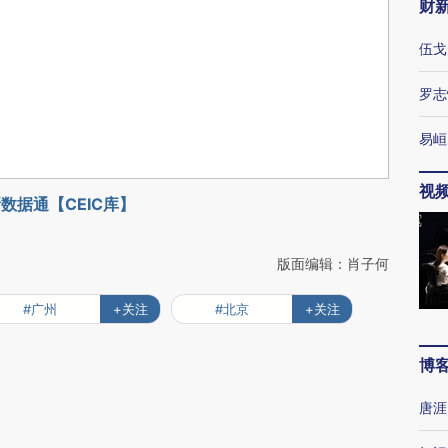
财
伍戈
罗志
易峘
视
数据通【CEIC库】
版面编辑：肖子何
#广州
+关注
#北京
+关注
博
唐涯