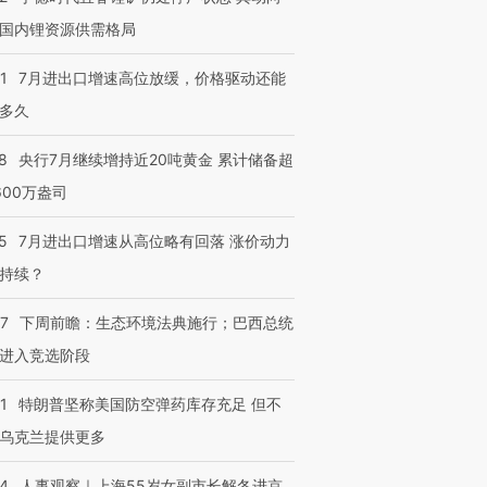
国内锂资源供需格局
1
7月进出口增速高位放缓，价格驱动还能
多久
8
央行7月继续增持近20吨黄金 累计储备超
600万盎司
5
7月进出口增速从高位略有回落 涨价动力
持续？
07
下周前瞻：生态环境法典施行；巴西总统
进入竞选阶段
1
特朗普坚称美国防空弹药库存充足 但不
乌克兰提供更多
24
人事观察｜上海55岁女副市长解冬进京