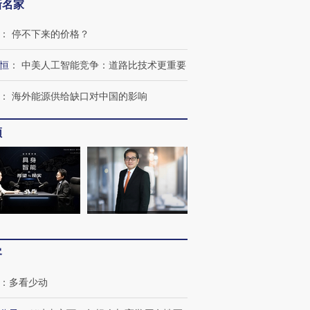
新名家
：
停不下来的价格？
恒
：
中美人工智能竞争：道路比技术更重要
：
海外能源供给缺口对中国的影响
频
客
：
多看少动