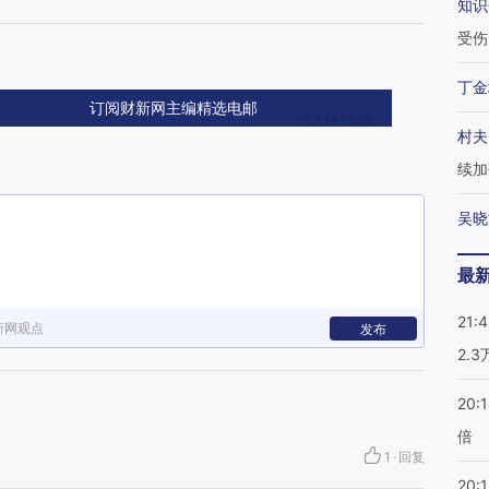
知识
受伤
丁金
订阅财新网主编精选电邮
村夫
续加
吴晓
最
21:
新网观点
发布
2.
20:
倍
1
·
回复
20:1