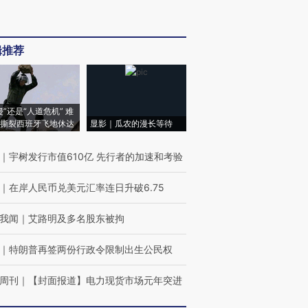
辑推荐
侵”还是“人道危机” 难
撕裂西班牙飞地休达
显影｜瓜农的漫长等待
｜
宇树发行市值610亿 先行者的加速和考验
｜
在岸人民币兑美元汇率连日升破6.75
我闻
｜
艾路明及多名股东被拘
｜
特朗普再签两份行政令限制出生公民权
周刊
｜
【封面报道】电力现货市场元年突进