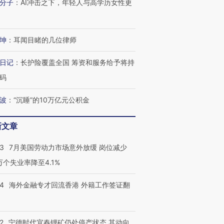
分子
：
AI冲击之下，年轻人与高学历女性更
坤
：
耳闻目睹的几位律师
日记
：
长护险覆盖全国 筹资和服务给予将持
码
波
：
“沉睡”的10万亿元公积金
新文章
43
7月美国劳动力市场意外放缓 岗位减少
3万个失业率降至4.1%
14
海外金融专才回流香港 外籍工作签证翻
2
宁德时代宜春锂矿仍处停产状态 其动向