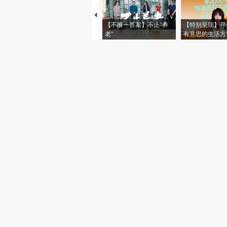
【不唯一答案】不止“养
【特别呈现】寻
老”
有意思的生活方