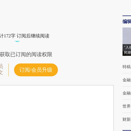
编
计172字 订阅后继续阅读
“入
民潮
获取已订阅的阅读权限
员
特稿
订阅/会员升级
文
金融
金融
世界
财新