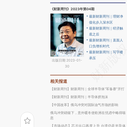
《财新周刊》2023年第04期
最新财新周刊｜理财净
值化步入深水区
最新财新周刊｜经济触
底之后
最新财新周刊｜直面人
口负增长时代
最新财新周刊｜写字楼
承压
出版日期 2023-01-
30
相关报道
【财新周刊】财新周刊｜全球半导体“军备赛”开打
【财新周刊】财新周刊｜半导体挤泡沫
【中国改革】俄乌冲突对国际油气市场的影响
俄乌冲突硝烟下，意外暖冬使欧洲在忧虑中略得喘
息
【市场动态】芯片出口再度上升 台湾仍是半导体