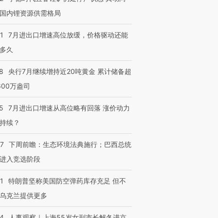
国内锂资源供需格局
1
7月进出口增速高位放缓，价格驱动还能
多久
8
央行7月继续增持近20吨黄金 累计储备超
600万盎司
5
7月进出口增速从高位略有回落 涨价动力
持续？
07
下周前瞻：生态环境法典施行；巴西总统
进入竞选阶段
1
特朗普坚称美国防空弹药库存充足 但不
乌克兰提供更多
24
人事观察｜上海55岁女副市长解冬进京