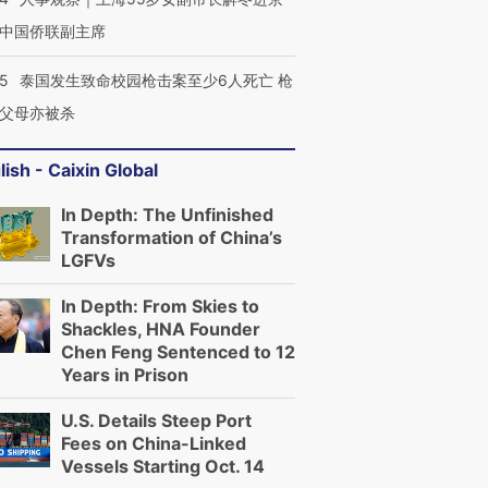
中国侨联副主席
45
泰国发生致命校园枪击案至少6人死亡 枪
父母亦被杀
lish - Caixin Global
In Depth: The Unfinished
Transformation of China’s
LGFVs
In Depth: From Skies to
Shackles, HNA Founder
Chen Feng Sentenced to 12
Years in Prison
U.S. Details Steep Port
Fees on China-Linked
Vessels Starting Oct. 14