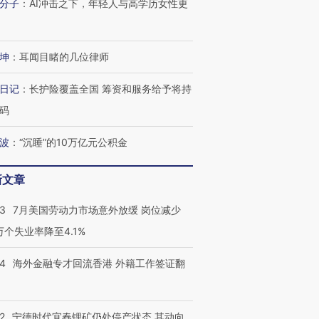
分子
：
AI冲击之下，年轻人与高学历女性更
进第四届链博
【商旅对话】华住集团
技“链”接产
【特别呈现】寻找100种
CFO：不靠规模取胜，华
【特别呈
有意思的生活方式·第三对
住三大增长引擎是什么？
有意思的
坤
：
耳闻目睹的几位律师
日记
：
长护险覆盖全国 筹资和服务给予将持
码
波
：
“沉睡”的10万亿元公积金
新文章
43
7月美国劳动力市场意外放缓 岗位减少
3万个失业率降至4.1%
14
海外金融专才回流香港 外籍工作签证翻
2
宁德时代宜春锂矿仍处停产状态 其动向