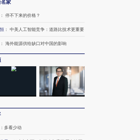
新名家
：
停不下来的价格？
恒
：
中美人工智能竞争：道路比技术更重要
：
海外能源供给缺口对中国的影响
频
跨国走私7万
视线｜被称为“蟑螂”的印
视线｜“入侵”还是“人道危
检体内含3种
度Z世代 用街头抗争将教
机”？难民潮撕裂西班牙
秘鲁纳斯
育部长拱下台
飞地休达
13人遇难
客
：
多看少动