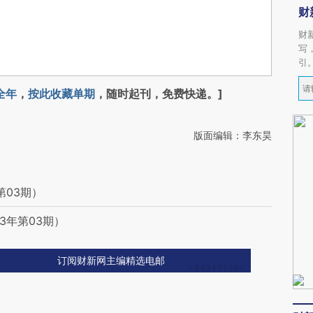
财
财
写
引
全年
，
按此收藏单期
，随时起刊，免费快递。]
版面编辑：李东昊
第03期）
3年第03期）
订阅财新网主编精选电邮