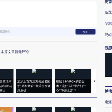
财
伍戈
罗志
新网观点
发布
易峘
视
本篇文章暂无评论
致多瑙河
加沙上百万流离失所者困
视线｜HYROX的吸金
马航飞行员
二战沉船与
于“塑料烤箱” 高温引发健
术：是什么让中产们甘
粒摇头丸 尿
露出
康危机
心“花钱找虐”？
毒品
博
唐涯