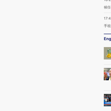
候任
17:
手祖
Eng