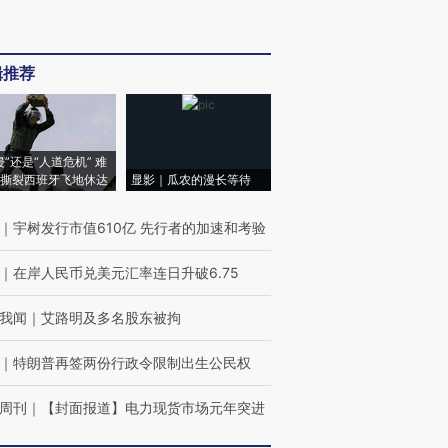
辑推荐
侵”还是“人道危机” 难
撕裂西班牙飞地休达
显影｜瓜农的漫长等待
｜
宇树发行市值610亿 先行者的加速和考验
｜
在岸人民币兑美元汇率连日升破6.75
我闻
｜
艾路明及多名股东被拘
｜
特朗普再签两份行政令限制出生公民权
周刊
｜
【封面报道】电力现货市场元年突进