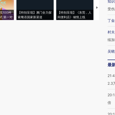
知识
【推广】走
受伤
找100种
【特别呈现】澳门全力探
【特别呈现】《东莞，人
会，让数智科
式·第一对
索葡语国家新渠道
间便利店》倾情上线
业
丁金
村夫
续加
吴晓
最
21:
2.
20:
倍
20:1